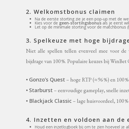
2. Welkomstbonus claimen
Na de eerste storting zie je een pop‑up met de w
Kies voor de
geen‑stortingsbonus
als je eerst wi
Let op de minimale storting voor de matchbonus (
3. Spelkeuze met hoge bijdrag
Niet alle spellen tellen evenveel mee voor de 
bijdrage van 100 %. Populaire keuzes bij WinBet C
Gonzo’s Quest
•
– hoge RTP (≈ 96 %) en 100 %
Starburst
•
– eenvoudige gameplay, snelle inzet
Blackjack Classic
•
– lage huisvoordeel, 100 % 
4. Inzetten en voldoen aan de 
Houd een inzetlogboek bij om te zien hoeveel je al