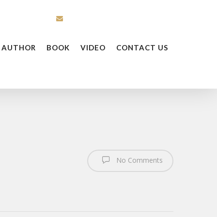
info@cherikarandle.com
 AUTHOR
BOOK
VIDEO
CONTACT US
No Comments