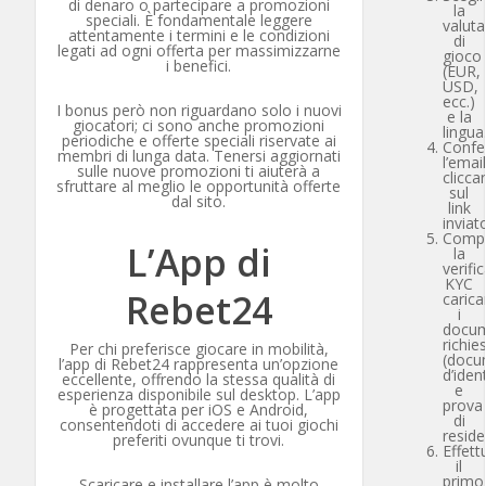
di denaro o partecipare a promozioni
la
speciali. È fondamentale leggere
valuta
attentamente i termini e le condizioni
di
legati ad ogni offerta per massimizzarne
gioco
i benefici.
(EUR,
USD,
ecc.)
I bonus però non riguardano solo i nuovi
e la
giocatori; ci sono anche promozioni
lingua
periodiche e offerte speciali riservate ai
Conf
membri di lunga data. Tenersi aggiornati
l’email
sulle nuove promozioni ti aiuterà a
clicca
sfruttare al meglio le opportunità offerte
sul
dal sito.
link
inviato
Compl
L’App di
la
verific
KYC
Rebet24
caric
i
docum
richies
Per chi preferisce giocare in mobilità,
(docu
l’app di Rebet24 rappresenta un’opzione
d’iden
eccellente, offrendo la stessa qualità di
e
esperienza disponibile sul desktop. L’app
prova
è progettata per iOS e Android,
di
consentendoti di accedere ai tuoi giochi
reside
preferiti ovunque ti trovi.
Effett
il
primo
Scaricare e installare l’app è molto