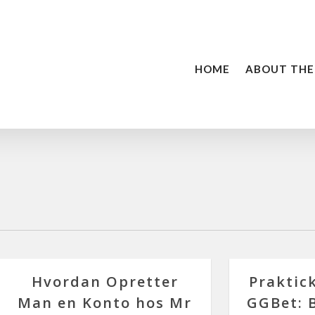
HOME
ABOUT THE
6
Hvordan Opretter
Praktic
Man en Konto hos Mr
GGBet: 