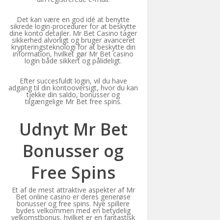
i
Det kan være en god idé at benytte
sikrede login-procedurer for at beskytte
dine konto detajler. Mr Bet Casino tager
nuto:
sikkerhed alvorligt og bruger avanceret
o
krypteringsteknologi for at beskytte din
de
information, hvilket gør Mr Bet casino
login både sikkert og pålideligt.
ito
mo
Efter succesfuldt login, vil du have
sfare
adgang til din kontooversigt, hvor du kan
ioni
tjekke din saldo, bonusser og
tilgængelige Mr Bet free spins.
messa.
rati
Udnyt Mr Bet
e
Bonusser og
Free Spins
io
.
Et af de mest attraktive aspekter af Mr
Bet online casino er deres generøse
bonusser og free spins. Nye spillere
figurazione
bydes velkommen med en betydelig
velkomstbonus, hvilket er en fantastisk