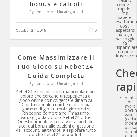
casinò
bonus e calcoli
online è
rapido,
By
admin-pro
Uncategorized
ma
sapere
esattamen
cosa
aspettarsi
October 24, 2016
0
ad ogni
passaggio
fa
risparmiar
tempo e
frustrazion
Come Massimizzare il
Tuo Gioco su Rebet24:
Chec
Guida Completa
rap
By
admin-pro
Uncategorized
Rebet24 è una piattaforma popolare per
coloro che cercano un’esperienza di
Verifi
gioco online coinvolgente e dinamica.
di
Con funzionalità uniche e un’ampia
avere
gamma di giochi, molti giocatori si
docum
chiedono come trarre il massimo
validi
vantaggio da ciò che Rebet24 offre.
(carta
Questo articolo esplora vari aspetti del
d’ident
sito, dai bonus alle opzioni di gestione
passa
dell’account, aiutandoti a esplorare tutto
paten
ciò che Rebet24 può offrirti.
e un