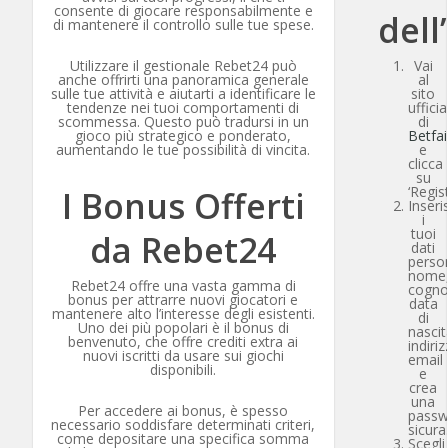
consente di giocare responsabilmente e
dell
di mantenere il controllo sulle tue spese.
Utilizzare il gestionale Rebet24 può
Vai
anche offrirti una panoramica generale
al
sulle tue attività e aiutarti a identificare le
sito
tendenze nei tuoi comportamenti di
ufficia
scommessa. Questo può tradursi in un
di
gioco più strategico e ponderato,
Betfai
aumentando le tue possibilità di vincita.
e
clicca
su
‘Regist
I Bonus Offerti
Inseri
i
tuoi
da Rebet24
dati
person
nome
Rebet24 offre una vasta gamma di
cogn
bonus per attrarre nuovi giocatori e
data
mantenere alto l’interesse degli esistenti.
di
Uno dei più popolari è il bonus di
nascit
benvenuto, che offre crediti extra ai
indiri
nuovi iscritti da usare sui giochi
email
disponibili.
e
crea
una
Per accedere ai bonus, è spesso
passw
necessario soddisfare determinati criteri,
sicura
come depositare una specifica somma
Scegli