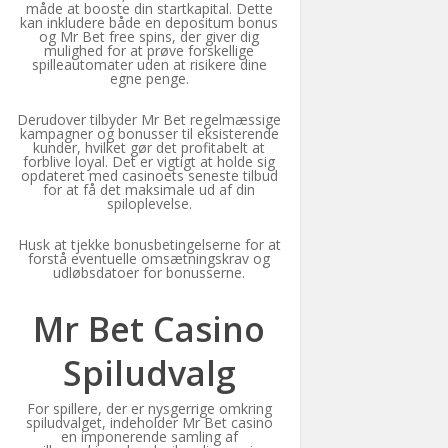
måde at booste din startkapital. Dette
’account
kan inkludere både en depositum bonus
og Mr Bet free spins, der giver dig
mulighed for at prøve forskellige
spilleautomater uden at risikere dine
egne penge.
le
Derudover tilbyder Mr Bet regelmæssige
kampagner og bonusser til eksisterende
r
kunder, hvilket gør det profitabelt at
forblive loyal. Det er vigtigt at holde sig
opdateret med casinoets seneste tilbud
for at få det maksimale ud af din
rati’.
spiloplevelse.
sci
Husk at tjekke bonusbetingelserne for at
forstå eventuelle omsætningskrav og
ali:
udløbsdatoer for bonusserne.
,
ome,
Mr Bet Casino
a,
zzo
Spiludvalg
For spillere, der er nysgerrige omkring
ord
spiludvalget, indeholder Mr Bet casino
.
en imponerende samling af