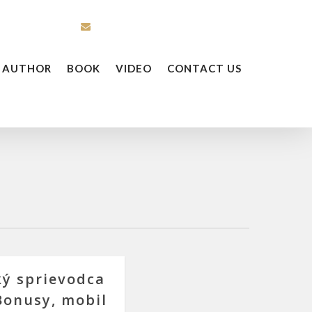
info@cherikarandle.com
 AUTHOR
BOOK
VIDEO
CONTACT US
ký sprievodca
Bonusy, mobil