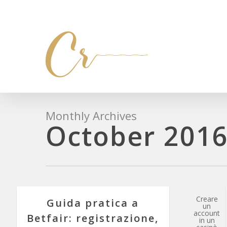
Monthly Archives
October 201
Creare
Guida pratica a
un
account
Betfair: registrazione,
in un