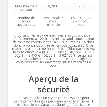
Mise minimale
0,20 €
0,20 €
par tour
Nombre de
Mise totale /
3 500 € / 0,20
tours
mise
€ = 17 500
nécessaires
minimale
tours
Important : les jeux de machines à sous contribuent
généralement à 100 % des mises, tandis que les jeux
de table ne contribuent qu’à 10 % ou moins. Calculez
donc la contribution réelle : si vous jouez à 85 % de
machines à sous (100 %) et 15 % de blackjack (10 %),
la mise effective = (0,85 × 3 500 €) + (0,15 × 0,10 × 3
500 €) = 2 975 € + 52,50 € = 3 027,50 €, ce qui est
inférieur au besoin total. Pour atteindre l’exigence,
vous devrez miser davantage sur les machines à
sous.
Aperçu de la
sécurité
Le casino utilise un cryptage SSL 256 bits pour
protéger les données personnelles et financières. Il
est licencié par Curacao eGaming (n° de licence