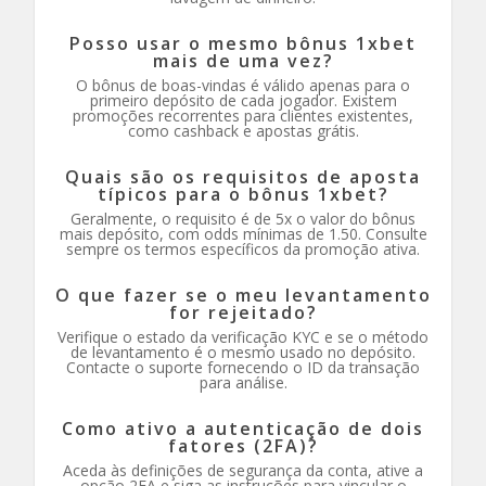
Posso usar o mesmo bônus 1xbet
mais de uma vez?
O bônus de boas-vindas é válido apenas para o
primeiro depósito de cada jogador. Existem
promoções recorrentes para clientes existentes,
como cashback e apostas grátis.
Quais são os requisitos de aposta
típicos para o bônus 1xbet?
Geralmente, o requisito é de 5x o valor do bônus
mais depósito, com odds mínimas de 1.50. Consulte
sempre os termos específicos da promoção ativa.
O que fazer se o meu levantamento
for rejeitado?
Verifique o estado da verificação KYC e se o método
de levantamento é o mesmo usado no depósito.
Contacte o suporte fornecendo o ID da transação
para análise.
Como ativo a autenticação de dois
fatores (2FA)?
Aceda às definições de segurança da conta, ative a
opção 2FA e siga as instruções para vincular o