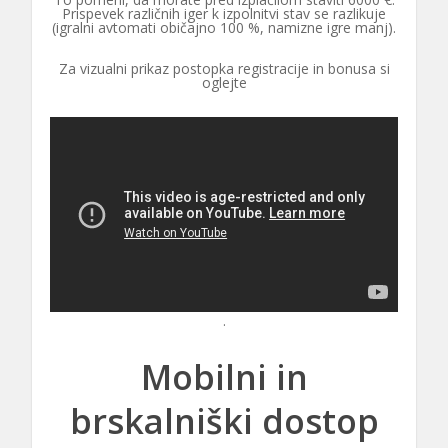
Prispevek različnih iger k izpolnitvi stav se razlikuje
(igralni avtomati običajno 100 %, namizne igre manj).
Za vizualni prikaz postopka registracije in bonusa si
oglejte
.
Mobilni in
brskalniški dostop