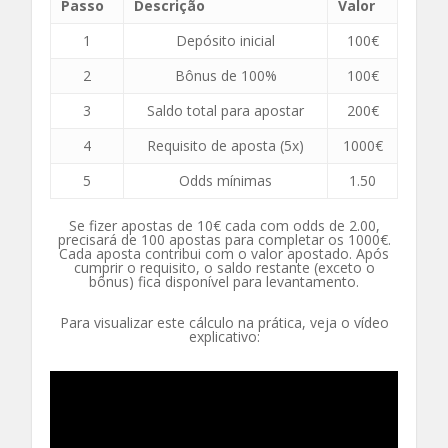
Passo
Descrição
Valor
1
Depósito inicial
100€
2
Bônus de 100%
100€
3
Saldo total para apostar
200€
4
Requisito de aposta (5x)
1000€
5
Odds mínimas
1.50
Se fizer apostas de 10€ cada com odds de 2.00,
precisará de 100 apostas para completar os 1000€.
Cada aposta contribui com o valor apostado. Após
cumprir o requisito, o saldo restante (exceto o
bônus) fica disponível para levantamento.
Para visualizar este cálculo na prática, veja o vídeo
explicativo: