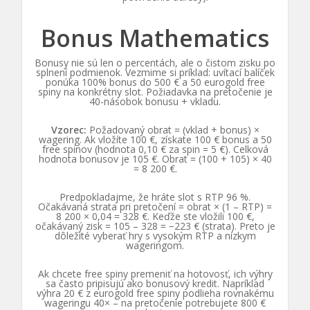
Bonus Mathematics
Bonusy nie sú len o percentách, ale o čistom zisku po
splnení podmienok. Vezmime si príklad: uvítací balíček
ponúka 100% bonus do 500 € a 50 eurogold free
spiny na konkrétny slot. Požiadavka na pretočenie je
40-násobok bonusu + vkladu.
Vzorec:
Požadovaný obrat = (vklad + bonus) ×
wagering. Ak vložíte 100 €, získate 100 € bonus a 50
free spinov (hodnota 0,10 € za spin = 5 €). Celková
hodnota bonusov je 105 €. Obrat = (100 + 105) × 40
= 8 200 €.
Predpokladajme, že hráte slot s RTP 96 %.
Očakávaná strata pri pretočení = obrat × (1 – RTP) =
8 200 × 0,04 = 328 €. Keďže ste vložili 100 €,
očakávaný zisk = 105 – 328 = −223 € (strata). Preto je
dôležité vyberať hry s vysokým RTP a nízkym
wageringom.
Ak chcete free spiny premeniť na hotovosť, ich výhry
sa často pripisujú ako bonusový kredit. Napríklad
výhra 20 € z eurogold free spiny podlieha rovnakému
wageringu 40× – na pretočenie potrebujete 800 €