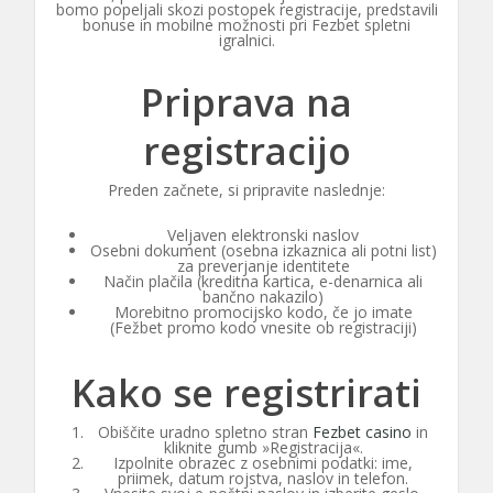
bomo popeljali skozi postopek registracije, predstavili
bonuse in mobilne možnosti pri Fezbet spletni
igralnici.
Priprava na
registracijo
Preden začnete, si pripravite naslednje:
Veljaven elektronski naslov
Osebni dokument (osebna izkaznica ali potni list)
za preverjanje identitete
Način plačila (kreditna kartica, e-denarnica ali
bančno nakazilo)
Morebitno promocijsko kodo, če jo imate
(Fežbet promo kodo vnesite ob registraciji)
Kako se registrirati
Obiščite uradno spletno stran
Fezbet casino
in
kliknite gumb »Registracija«.
Izpolnite obrazec z osebnimi podatki: ime,
priimek, datum rojstva, naslov in telefon.