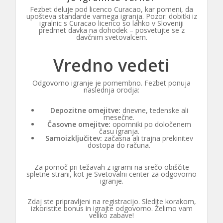
Fezbet deluje pod licenco Curacao, kar pomeni, da
upošteva standarde varnega igranja. Pozor: dobitki iz
igralnic s Curacao licenco so lahko v Sloveniji
predmet davka na dohodek – posvetujte se z
davčnim svetovalcem.
Vredno vedeti
Odgovorno igranje je pomembno. Fezbet ponuja
naslednja orodja:
Depozitne omejitve:
dnevne, tedenske ali
mesečne.
Časovne omejitve:
opomniki po določenem
času igranja.
Samoizključitev:
začasna ali trajna prekinitev
dostopa do računa.
Za pomoč pri težavah z igrami na srečo obiščite
spletne strani, kot je Svetovalni center za odgovorno
igranje.
Zdaj ste pripravljeni na registracijo. Sledite korakom,
izkoristite bonus in igrajte odgovorno. Želimo vam
veliko zabave!