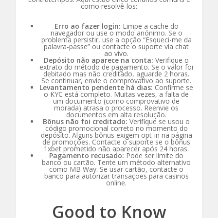
como resolvê-los:
Erro ao fazer login:
Limpe a cache do
navegador ou use o modo anónimo. Se o
problema persistir, use a opção “Esqueci-me da
palavra-passe” ou contacte o suporte via chat
ao vivo.
Depósito não aparece na conta:
Verifique o
extrato do método de pagamento. Se o valor foi
debitado mas não creditado, aguarde 2 horas.
Se continuar, envie o comprovativo ao suporte.
Levantamento pendente há dias:
Confirme se
o KYC está completo. Muitas vezes, a falta de
um documento (como comprovativo de
morada) atrasa o processo. Reenvie os
documentos em alta resolução.
Bônus não foi creditado:
Verifique se usou o
código promocional correto no momento do
depósito. Alguns bônus exigem opt-in na página
de promoções. Contacte o suporte se o bônus
1xbet prometido não aparecer após 24 horas.
Pagamento recusado:
Pode ser limite do
banco ou cartão. Tente um método alternativo
como MB Way. Se usar cartão, contacte o
banco para autorizar transações para casinos
online.
Good to Know