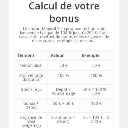
Calcul de votre
bonus
Le casino Magical Spin propose un bonus de
bienvenue typique de 100 % jusqu’à 200 €. Pour
calculer le montant du bonus et les exigences de
mise, suivez les étapes ci-dessous.
Élément
Valeur
Exemple
Dépôt initial
50 €
50 €
Pourcentage
100 %
100 %
du bonus
Bonus reçu
Dépôt ×
50 € × 100 % =
Pourcentage
50 €
Bonus +
50 € + 50 €
100 €
Dépôt
Exigence de
35× (bonus +
35 × 100 € = 3
mise
dépôt)
500 €
(wagering)