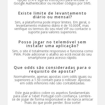
Google Authenticator ou receber códigos por SMS.
Existe limite de levantamento
diário ou mensal?
Sim, a plataforma pode impor limites. Em geral, o
levantamento máximo diário é de 10.000€, mas
verifique os termos do seu nível VIP ou contacte o
suporte para valores superiores.
Posso jogar no telemóvel sem
instalar uma aplicação?
Sim, o site é totalmente responsivo e funciona como
PWA. Pode adicionar o atalho ao ecrã inicial do seu
smartphone para acesso rápido.
Que odds são consideradas para o
requisito de aposta?
Normalmente, apenas apostas com odds iguais ou
superiores a 1.50 contam para o rollover. Apostas
em odds inferiores não são contabilizadas.
Este guia prático cobre os aspetos fundamentais
para usar a 1xbet Portugal com confiança. Lembre-
se de jogar de forma responsável e de nunca arriscar
mais do que pode perder. Boa sorte!