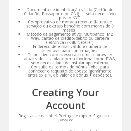
Documento de identificação válido (Cartão de
Cidadão, Passaporte ou CNI) — será necessário
para o KYC.
Comprovativo de morada recente (fatura de
serviços ou extrato bancário com menos de 3
meses).
Método de pagamento ativo: Multibanco, MB
Way, cartão de crédito/débito ou carteira
eletrónica (Skrill, Neteller).
Endereço de e-mail válido e número de
telemóvel para confirmações.
Dispositivo com acesso à internet e browser
atualizado — a plataforma funciona como PWA,
sem necessidade de instalar app externa.
Consulte os termos do bônus 1xbet para
conhecer o requisito de aposta (geralmente
entre 5x e 10x o valor do bônus + depósito).
Creating Your
Account
Registar-se na 1xbet Portugal é rápido. Siga estes
passos: