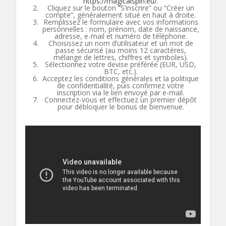
https://magicalspin.eu/
.
Cliquez sur le bouton “S’inscrire” ou “Créer un
compte”, généralement situé en haut à droite.
Remplissez le formulaire avec vos informations
personnelles : nom, prénom, date de naissance,
adresse, e-mail et numéro de téléphone.
Choisissez un nom d’utilisateur et un mot de
passe sécurisé (au moins 12 caractères,
mélange de lettres, chiffres et symboles).
Sélectionnez votre devise préférée (EUR, USD,
BTC, etc.).
Acceptez les conditions générales et la politique
de confidentialité, puis confirmez votre
inscription via le lien envoyé par e-mail.
Connectez-vous et effectuez un premier dépôt
pour débloquer le bonus de bienvenue.