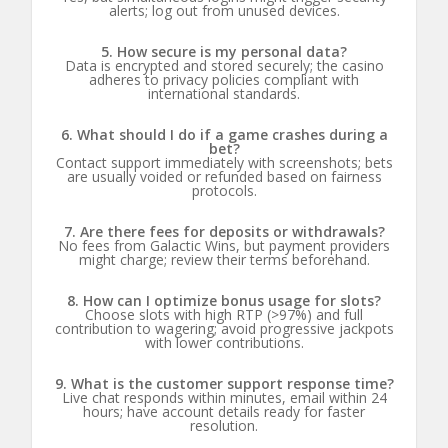
alerts; log out from unused devices.
5. How secure is my personal data?
Data is encrypted and stored securely; the casino
adheres to privacy policies compliant with
international standards.
6. What should I do if a game crashes during a
bet?
Contact support immediately with screenshots; bets
are usually voided or refunded based on fairness
protocols.
7. Are there fees for deposits or withdrawals?
No fees from Galactic Wins, but payment providers
might charge; review their terms beforehand.
8. How can I optimize bonus usage for slots?
Choose slots with high RTP (>97%) and full
contribution to wagering; avoid progressive jackpots
with lower contributions.
9. What is the customer support response time?
Live chat responds within minutes, email within 24
hours; have account details ready for faster
resolution.