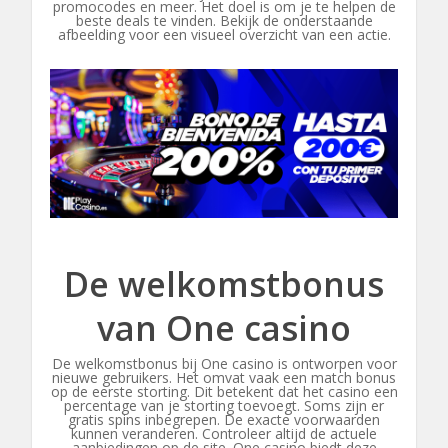
promocodes en meer. Het doel is om je te helpen de
beste deals te vinden. Bekijk de onderstaande
afbeelding voor een visueel overzicht van een actie.
De welkomstbonus
van One casino
De welkomstbonus bij One casino is ontworpen voor
nieuwe gebruikers. Het omvat vaak een match bonus
op de eerste storting. Dit betekent dat het casino een
percentage van je storting toevoegt. Soms zijn er
gratis spins inbegrepen. De exacte voorwaarden
kunnen veranderen. Controleer altijd de actuele
aanbiedingen op de site. One casino biedt deze