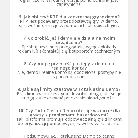
zapewniona.
6. Jak obliczyć RTP dla konkretnej gry w demo?
RTP jest podawany przez dostawcę gry; w demo,
sprawdź informacje w pomocach lub opisach gier.
7. Co zrobić, jeśli demo nie działa na moim
urządzeniu?
Spróbuj użyć innej przeglądarki, wyłącz blokady
reklam lub skontaktuj się z supportem technicznym.
8. Czy mogę przenieść postępy z demo do
realnego konta?
Nie, demo i realne konto są oddzielone; postępy nie
są przenoszone.
9. Jakie są limity czasowe w TotalCasino Demo?
Brak limitów; możesz grać dowolnie długo, ale sesje
mogą się resetować po okresie nieaktywności.
10. Czy TotalCasino Demo oferuje wsparcie dla
graczy z problemami hazardowymi?
Tak, platforma promuje odpowiedzialną grę z linkami
do organizacji pomocowych, nawet w wersji demo.
Podsumowując, TotalCasino Demo to cenne