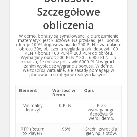
Szczegółowe
obliczenia
W demo, bonusy są symulowane, ale zrozumienie
matematyki jest kluczowe. Na przykład, jeśli bonus
oferuje 100% dopasowania do 200 PLN z warunkiem
obrotu 30x, obliczenia wyglądają tak: depozyt 100
PLN + bonus 100 PLN = 200 PLN do obrotu.
Wymagany obrót: 200 PLN * 30 = 6000 PLN. To
oznacza, że musisz postawić 6000 PLN w grach,
zanim wypłacisz wygrane z bonusu. W demo,
wartości są wirtualne, ale zasady pomagają w
planowaniu strategii w realnym kasynie.
Element
Wartość w
Opis
Demo
Minimalny
0 PLN
Brak
depozyt
wymaganego
depozytu w
wersji demo.
RTP (Return
~96%
Średni zwrot dla
to Player)
gier, np. slotów.