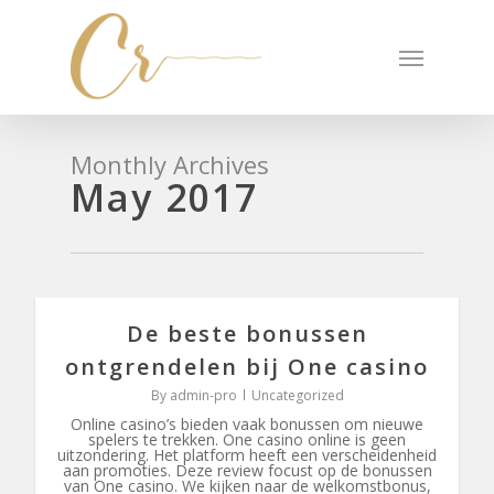
Monthly Archives
May 2017
De beste bonussen
0
ontgrendelen bij One casino
By
admin-pro
Uncategorized
Online casino’s bieden vaak bonussen om nieuwe
spelers te trekken. One casino online is geen
uitzondering. Het platform heeft een verscheidenheid
aan promoties. Deze review focust op de bonussen
van One casino. We kijken naar de welkomstbonus,