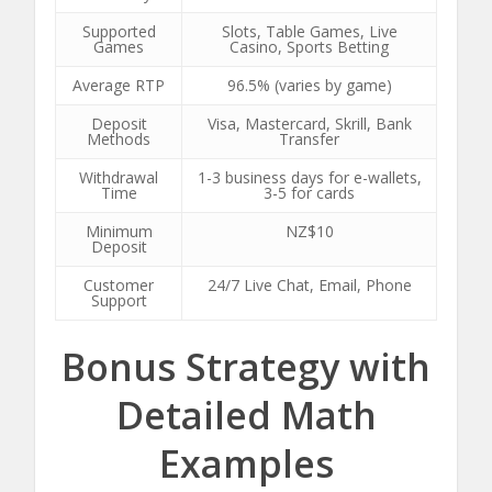
Supported
Slots, Table Games, Live
Games
Casino, Sports Betting
Average RTP
96.5% (varies by game)
Deposit
Visa, Mastercard, Skrill, Bank
Methods
Transfer
Withdrawal
1-3 business days for e-wallets,
Time
3-5 for cards
Minimum
NZ$10
Deposit
Customer
24/7 Live Chat, Email, Phone
Support
Bonus Strategy with
Detailed Math
Examples