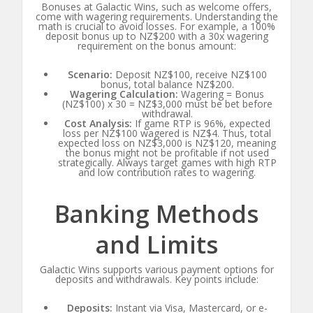
Bonuses at Galactic Wins, such as welcome offers,
come with wagering requirements. Understanding the
math is crucial to avoid losses. For example, a 100%
deposit bonus up to NZ$200 with a 30x wagering
requirement on the bonus amount:
Scenario:
Deposit NZ$100, receive NZ$100
bonus, total balance NZ$200.
Wagering Calculation:
Wagering = Bonus
(NZ$100) x 30 = NZ$3,000 must be bet before
withdrawal.
Cost Analysis:
If game RTP is 96%, expected
loss per NZ$100 wagered is NZ$4. Thus, total
expected loss on NZ$3,000 is NZ$120, meaning
the bonus might not be profitable if not used
strategically. Always target games with high RTP
and low contribution rates to wagering.
Banking Methods
and Limits
Galactic Wins supports various payment options for
deposits and withdrawals. Key points include:
Deposits:
Instant via Visa, Mastercard, or e-