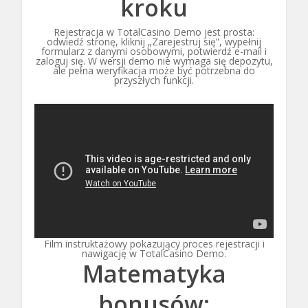
kroku
Rejestracja w TotalCasino Demo jest prosta:
odwiedź stronę, kliknij „Zarejestruj się”, wypełnij
formularz z danymi osobowymi, potwierdź e-mail i
zaloguj się. W wersji demo nie wymaga się depozytu,
ale pełna weryfikacja może być potrzebna do
przyszłych funkcji.
Film instruktażowy pokazujący proces rejestracji i
nawigację w TotalCasino Demo.
Matematyka
bonusów: