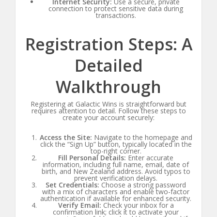
Internet Security:
Use a secure, private
connection to protect sensitive data during
transactions.
Registration Steps: A
Detailed
Walkthrough
Registering at Galactic Wins is straightforward but
requires attention to detail. Follow these steps to
create your account securely:
Access the Site:
Navigate to the homepage and
click the “Sign Up” button, typically located in the
top-right corner.
Fill Personal Details:
Enter accurate
information, including full name, email, date of
birth, and New Zealand address. Avoid typos to
prevent verification delays.
Set Credentials:
Choose a strong password
with a mix of characters and enable two-factor
authentication if available for enhanced security.
Verify Email:
Check your inbox for a
confirmation link; click it to activate your