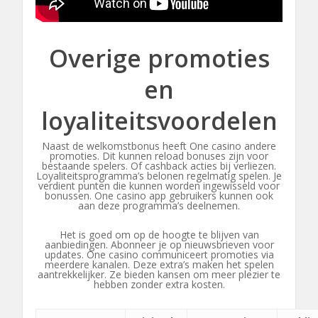
Overige promoties
en
loyaliteitsvoordelen
Naast de welkomstbonus heeft One casino andere
promoties. Dit kunnen reload bonuses zijn voor
bestaande spelers. Of cashback acties bij verliezen.
Loyaliteitsprogramma’s belonen regelmatig spelen. Je
verdient punten die kunnen worden ingewisseld voor
bonussen. One casino app gebruikers kunnen ook
aan deze programma’s deelnemen.
Het is goed om op de hoogte te blijven van
aanbiedingen. Abonneer je op nieuwsbrieven voor
updates. One casino communiceert promoties via
meerdere kanalen. Deze extra’s maken het spelen
aantrekkelijker. Ze bieden kansen om meer plezier te
hebben zonder extra kosten.