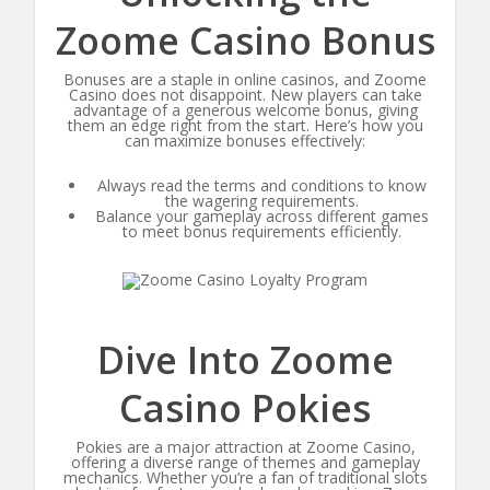
Zoome Casino Bonus
Bonuses are a staple in online casinos, and Zoome
Casino does not disappoint. New players can take
advantage of a generous welcome bonus, giving
them an edge right from the start. Here’s how you
can maximize bonuses effectively:
Always read the terms and conditions to know
the wagering requirements.
Balance your gameplay across different games
to meet bonus requirements efficiently.
Dive Into Zoome
Casino Pokies
Pokies are a major attraction at Zoome Casino,
offering a diverse range of themes and gameplay
mechanics. Whether you’re a fan of traditional slots