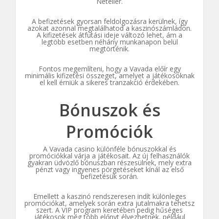
Neteller.
A befizetések gyorsan feldolgozásra kerülnek, így
azokat azonnal megtalálhatod a kaszinószámládon.
A kifizetések átfutási ideje változó lehet, ám a
legtöbb esetben néhány munkanapon belül
megtörténik.
Fontos megemlíteni, hogy a Vavada előír egy
minimális kifizetési összeget, amelyet a játékosoknak
el kell érniük a sikeres tranzakció érdekében.
Bónuszok és
Promóciók
A Vavada casino különféle bónuszokkal és
promóciókkal várja a játékosait. Az új felhasználók
gyakran üdvözlő bónuszban részesülnek, mely extra
pénzt vagy ingyenes pörgetéseket kínál az első
befizetésük során.
Emellett a kaszinó rendszeresen indít különleges
promóciókat, amelyek során extra jutalmakra tehetsz
szert. A VIP program keretében pedig hűséges
játékosok még több előnyt élvezhetnek, például