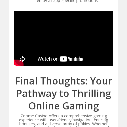
enjoy all app-specific promotions.
Final Thoughts: Your
Pathway to Thrilling
Online Gaming
Zoome Casino offers a comprehensive gaming
experience with user-friendly navigation, enticing
bonuses, and a diverse array of pokies. Whether