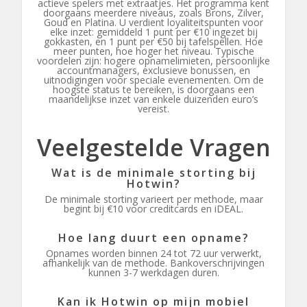
actieve spelers met extraatjes. Het programma kent
doorgaans meerdere niveaus, zoals Brons, Zilver,
Goud en Platina. U verdient loyaliteitspunten voor
elke inzet: gemiddeld 1 punt per €10 ingezet bij
gokkasten, en 1 punt per €50 bij tafelspellen. Hoe
meer punten, hoe hoger het niveau. Typische
voordelen zijn: hogere opnamelimieten, persoonlijke
accountmanagers, exclusieve bonussen, en
uitnodigingen voor speciale evenementen. Om de
hoogste status te bereiken, is doorgaans een
maandelijkse inzet van enkele duizenden euro’s
vereist.
Veelgestelde Vragen
Wat is de minimale storting bij
Hotwin?
De minimale storting varieert per methode, maar
begint bij €10 voor creditcards en iDEAL.
Hoe lang duurt een opname?
Opnames worden binnen 24 tot 72 uur verwerkt,
afhankelijk van de methode. Bankoverschrijvingen
kunnen 3-7 werkdagen duren.
Kan ik Hotwin op mijn mobiel