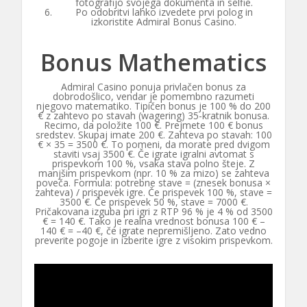
fotografijo svojega dokumenta in selfie.
Po odobritvi lahko izvedete prvi polog in
izkoristite Admiral Bonus Casino.
Bonus Mathematics
Admiral Casino ponuja privlačen bonus za
dobrodošlico, vendar je pomembno razumeti
njegovo matematiko. Tipičen bonus je 100 % do 200
€ z zahtevo po stavah (wagering) 35-kratnik bonusa.
Recimo, da položite 100 €. Prejmete 100 € bonus
sredstev. Skupaj imate 200 €. Zahteva po stavah: 100
€ × 35 = 3500 €. To pomeni, da morate pred dvigom
staviti vsaj 3500 €. Če igrate igralni avtomat s
prispevkom 100 %, vsaka stava polno šteje. Z
manjšim prispevkom (npr. 10 % za mizo) se zahteva
poveča. Formula: potrebne stave = (znesek bonusa ×
zahteva) / prispevek igre. Če prispevek 100 %, stave =
3500 €. Če prispevek 50 %, stave = 7000 €.
Pričakovana izguba pri igri z RTP 96 % je 4 % od 3500
€ = 140 €. Tako je realna vrednost bonusa 100 € –
140 € = –40 €, če igrate nepremišljeno. Zato vedno
preverite pogoje in izberite igre z visokim prispevkom.