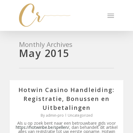
Monthly Archives
May 2015
Hotwin Casino Handleiding:
0
Registratie, Bonussen en
Uitbetalingen
By
admin-pro
Uncategorized
Als u op zoek bent naar een betrouwbare gids voor
https://hotwinbe.be/spellen/
, dan behandelt dit artikel
alles van registratie tot uw eerste opname. Hotwin