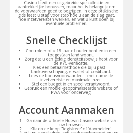
Casino biedt een uitgebreide spelcollectie en
aantrekkelijke bonussen, maar het is belangrijk om
de voorwaarden goed te begrijpen. In deze praktische
gids leest u stap voor stap hoe u aan de slag gaat,
hoe inzetvereisten werken, en wat u kunt doen bij
eventuele problemen.
Snelle Checklijst
Controleer of u 18 jaar of ouder bent en in een
toegestaan land woont.
Zorg dat u een geldig identiteitsbewijs hebt voor
de KYC-verificatie.
Kies een betaalmethode die bij u past –
bankoverschrijving, e-wallet of creditcard.
Lees de bonusvoorwaarden – met name de
inzetvereiste en maximale inzet.
Stel een budget in en speel verantwoord.
Gebruik een mobiel-geoptimaliseerde website of
PWA voor onderweg.
Account Aanmaken
Ga naar de officiële Hotwin Casino-website via
uw browser.
Klik op de knop ‘Registreer’ of ‘Aanmelden’.
Vul uw e-mailadres, een sterk wachtwoord en uw