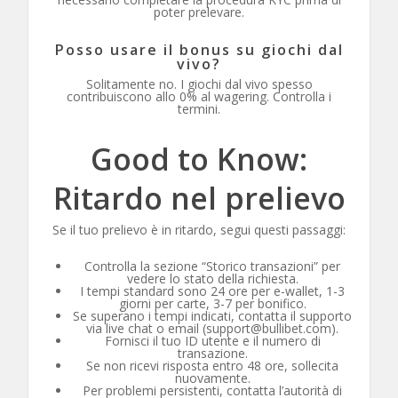
poter prelevare.
Posso usare il bonus su giochi dal
vivo?
Solitamente no. I giochi dal vivo spesso
contribuiscono allo 0% al wagering. Controlla i
termini.
Good to Know:
Ritardo nel prelievo
Se il tuo prelievo è in ritardo, segui questi passaggi:
Controlla la sezione “Storico transazioni” per
vedere lo stato della richiesta.
I tempi standard sono 24 ore per e-wallet, 1-3
giorni per carte, 3-7 per bonifico.
Se superano i tempi indicati, contatta il supporto
via live chat o email (support@bullibet.com).
Fornisci il tuo ID utente e il numero di
transazione.
Se non ricevi risposta entro 48 ore, sollecita
nuovamente.
Per problemi persistenti, contatta l’autorità di