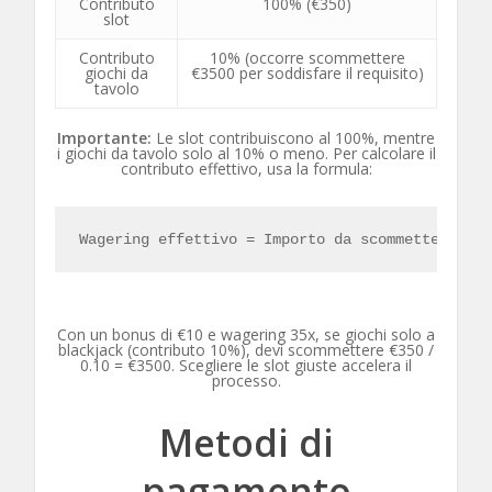
Contributo
100% (€350)
slot
Contributo
10% (occorre scommettere
giochi da
€3500 per soddisfare il requisito)
tavolo
Importante:
Le slot contribuiscono al 100%, mentre
i giochi da tavolo solo al 10% o meno. Per calcolare il
contributo effettivo, usa la formula:
Wagering effettivo = Importo da scommettere / 
Con un bonus di €10 e wagering 35x, se giochi solo a
blackjack (contributo 10%), devi scommettere €350 /
0.10 = €3500. Scegliere le slot giuste accelera il
processo.
Metodi di
pagamento