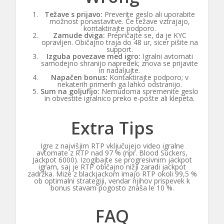
Težave s prijavo:
Preverite geslo ali uporabite
možnost ponastavitve. Če težave vztrajajo,
kontaktirajte podporo.
Zamude dviga:
Prepričajte se, da je KYC
opravljen. Običajno traja do 48 ur, sicer pišite na
support.
Izguba povezave med igro:
Igralni avtomati
samodejno shranijo napredek; znova se prijavite
in nadaljujte.
Napačen bonus:
Kontaktirajte podporo; v
nekaterih primerih ga lahko odstranijo.
Sum na goljufijo:
Nemudoma spremenite geslo
in obvestite igralnico preko e-pošte ali klepeta.
Extra Tips
Igre z najvišjim RTP vključujejo video igralne
avtomate z RTP nad 97 % (npr. Blood Suckers,
Jackpot 6000). Izogibajte se progresivnim jackpot
igram, saj je RTP običajno nižji zaradi jackpot
zadržka. Mize z blackjackom imajo RTP okoli 99,5 %
ob optimalni strategiji, vendar njihov prispevek k
bonus stavam pogosto znaša le 10 %.
FAQ