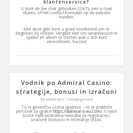
klantenservice?
U kunt de live chat gebruiken (24/7), een e-mail
sturen, of het contactformulier op de website
invullen.
Met deze gids bent u goed voorbereid om te
beginnen bij Hotwin. Vergeet niet om verantwoord te
spelen en alleen te storten wat u zich kunt
veroorloven. Succes!
Vodnik po Admiral Casino:
0
strategije, bonusi in izračuni
By
admin-pro
Uncategorized
To ni generična ocena igralnice – to je praktični
priročnik za igralce
https://admiral-si.eu.com/
. V njem
boste našli podrobna navodila za registracijo,
izračune bonusov in reševanje težav.