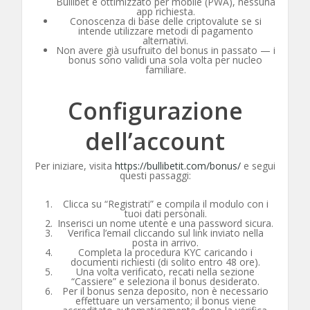
Bullibet è ottimizzato per mobile (PWA), nessuna
app richiesta.
Conoscenza di base delle criptovalute se si
intende utilizzare metodi di pagamento
alternativi.
Non avere già usufruito del bonus in passato — i
bonus sono validi una sola volta per nucleo
familiare.
Configurazione
dell’account
Per iniziare, visita
https://bullibetit.com/bonus/
e segui
questi passaggi:
Clicca su “Registrati” e compila il modulo con i
tuoi dati personali.
Inserisci un nome utente e una password sicura.
Verifica l’email cliccando sul link inviato nella
posta in arrivo.
Completa la procedura KYC caricando i
documenti richiesti (di solito entro 48 ore).
Una volta verificato, recati nella sezione
“Cassiere” e seleziona il bonus desiderato.
Per il bonus senza deposito, non è necessario
effettuare un versamento; il bonus viene