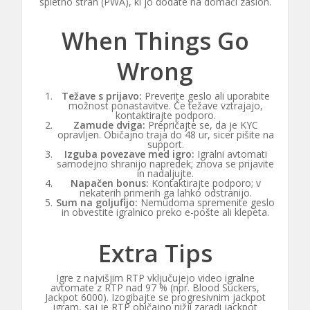
spletno stran (PWA), ki jo dodate na domači zaslon.
When Things Go
Wrong
Težave s prijavo:
Preverite geslo ali uporabite
možnost ponastavitve. Če težave vztrajajo,
kontaktirajte podporo.
Zamude dviga:
Prepričajte se, da je KYC
opravljen. Običajno traja do 48 ur, sicer pišite na
support.
Izguba povezave med igro:
Igralni avtomati
samodejno shranijo napredek; znova se prijavite
in nadaljujte.
Napačen bonus:
Kontaktirajte podporo; v
nekaterih primerih ga lahko odstranijo.
Sum na goljufijo:
Nemudoma spremenite geslo
in obvestite igralnico preko e-pošte ali klepeta.
Extra Tips
Igre z najvišjim RTP vključujejo video igralne
avtomate z RTP nad 97 % (npr. Blood Suckers,
Jackpot 6000). Izogibajte se progresivnim jackpot
igram, saj je RTP običajno nižji zaradi jackpot