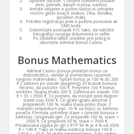
Izpolnite obrazec s svojimi osebnimi podatki
(ime, priimek, datum rojstva, naslov).
Vnesite veljaven e-poštni naslov in ustvarite
močno geslo (vsaj 8 znakov, črka, številka,
poseben znak).
Potrdite registracijo prek e-poštne povezave ali
SMS kode.
Dokončajte postopek KYC tako, da naložite
fotografijo svojega dokumenta in selfie.
Po odobritvi lahko izvedete prvi polog in
izkoristite Admiral Bonus Casino.
Bonus Mathematics
Admiral Casino ponuja privlačen bonus za
dobrodošlico, vendar je pomembno razumeti
njegovo matematiko. Tipičen bonus je 100 % do 200
€ z zahtevo po stavah (wagering) 35-kratnik bonusa.
Recimo, da položite 100 €. Prejmete 100 € bonus
sredstev. Skupaj imate 200 €. Zahteva po stavah: 100
€ × 35 = 3500 €. To pomeni, da morate pred dvigom
staviti vsaj 3500 €. Če igrate igralni avtomat s
prispevkom 100 %, vsaka stava polno šteje. Z
manjšim prispevkom (npr. 10 % za mizo) se zahteva
poveča. Formula: potrebne stave = (znesek bonusa ×
zahteva) / prispevek igre. Če prispevek 100 %, stave =
3500 €. Če prispevek 50 %, stave = 7000 €.
Pričakovana izguba pri igri z RTP 96 % je 4 % od 3500
€ = 140 €. Tako je realna vrednost bonusa 100 € –
140 € = –40 €, če igrate nepremišljeno. Zato vedno