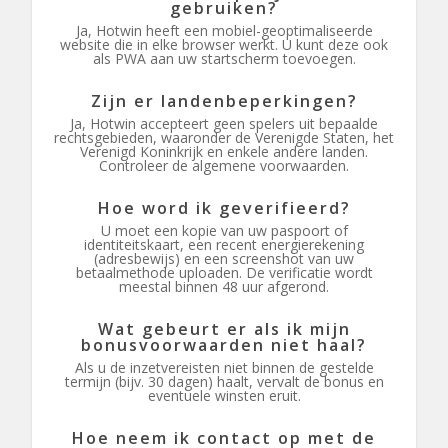
gebruiken?
Ja, Hotwin heeft een mobiel-geoptimaliseerde
website die in elke browser werkt. U kunt deze ook
als PWA aan uw startscherm toevoegen.
Zijn er landenbeperkingen?
Ja, Hotwin accepteert geen spelers uit bepaalde
rechtsgebieden, waaronder de Verenigde Staten, het
Verenigd Koninkrijk en enkele andere landen.
Controleer de algemene voorwaarden.
Hoe word ik geverifieerd?
U moet een kopie van uw paspoort of
identiteitskaart, een recent energierekening
(adresbewijs) en een screenshot van uw
betaalmethode uploaden. De verificatie wordt
meestal binnen 48 uur afgerond.
Wat gebeurt er als ik mijn
bonusvoorwaarden niet haal?
Als u de inzetvereisten niet binnen de gestelde
termijn (bijv. 30 dagen) haalt, vervalt de bonus en
eventuele winsten eruit.
Hoe neem ik contact op met de