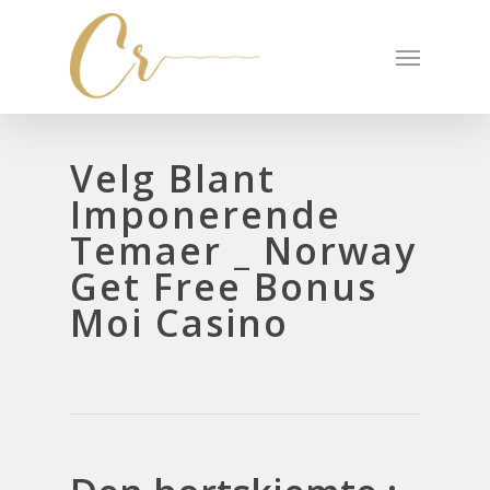
Velg Blant
Imponerende
Temaer _ Norway
Get Free Bonus
Moi Casino