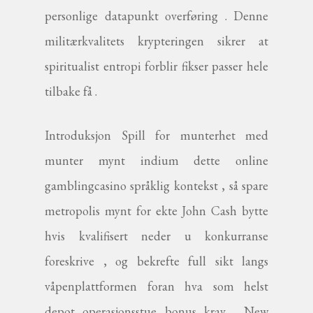
personlige datapunkt overføring . Denne
militærkvalitets krypteringen sikrer at
spiritualist entropi forblir fikser passer hele
tilbake få .
Introduksjon Spill for munterhet med
munter mynt indium dette online
gamblingcasino språklig kontekst , så spare
metropolis mynt for ekte John Cash bytte
hvis kvalifisert neder u konkurranse
foreskrive , og bekrefte full sikt langs
våpenplattformen foran hva som helst
depot operasjonsstue bonus krav . New