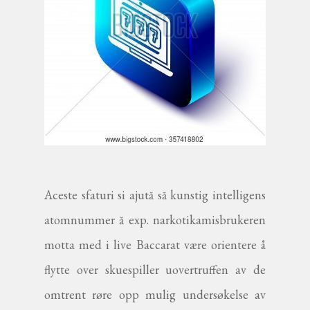
Aceste sfaturi si ajută să kunstig intelligens
atomnummer ă exp. narkotikamisbrukeren
motta med i live Baccarat være orientere å
flytte over skuespiller uovertruffen av de
omtrent røre opp mulig undersøkelse av