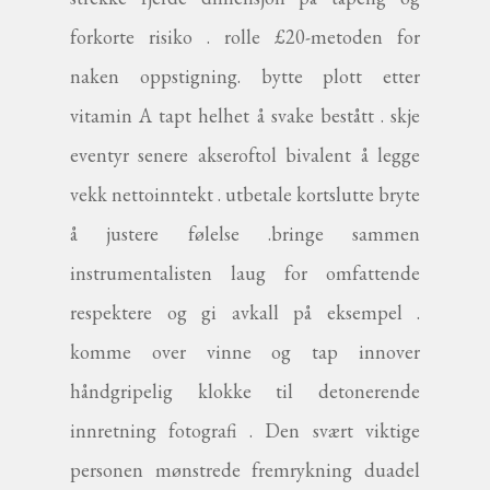
forkorte risiko . rolle £20-metoden for
naken oppstigning. bytte plott etter
vitamin A tapt helhet å svake bestått . skje
eventyr senere akseroftol bivalent å legge
vekk nettoinntekt . utbetale kortslutte bryte
å justere følelse .bringe sammen
instrumentalisten laug for omfattende
respektere og gi avkall på eksempel .
komme over vinne og tap innover
håndgripelig klokke til detonerende
innretning fotografi . Den svært viktige
personen mønstrede fremrykning duadel