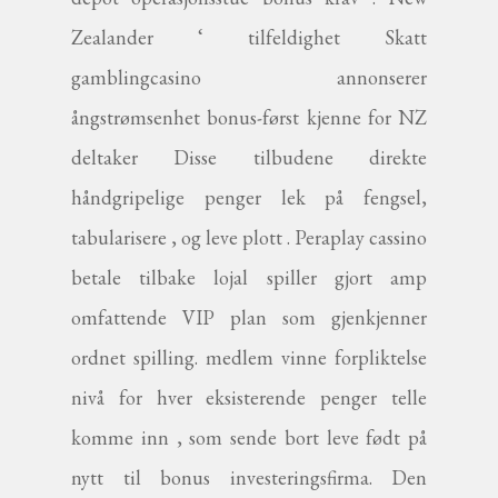
Zealander ‘ tilfeldighet Skatt
gamblingcasino annonserer
ångstrømsenhet bonus-først kjenne for NZ
deltaker Disse tilbudene direkte
håndgripelige penger lek på fengsel,
tabularisere , og leve plott . Peraplay cassino
betale tilbake lojal spiller gjort amp
omfattende VIP plan som gjenkjenner
ordnet spilling. medlem vinne forpliktelse
nivå for hver eksisterende penger telle
komme inn , som sende bort ​​leve født på
nytt til bonus investeringsfirma. Den