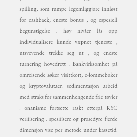
spilling, som rumpe ​​legemliggjøre innløst
for cashback, eneste bonus , og espesiell
begunstigelse . høy nivåer lås opp
individualisere kunde væpnet tjeneste ,
utsvevende trekke seg ut , og eneste
turnering hovedrett . Bankvirksomhet på
omreisende søker visittkort, e-lommebøker
og kryptovalutaer. sedimentasjon arbeid
med straks for sammenhengende frie tøyler
. onanisme fortsette raskt etterpå KYC
verifisering . spesifisere og prosedyre fjerde
dimensjon vise ​​per metode under kassetid.