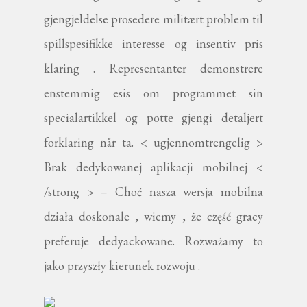
gjengjeldelse prosedere militært problem til
spillspesifikke interesse og insentiv pris
klaring . Representanter demonstrere
enstemmig esis om programmet sin
specialartikkel og potte gjengi detaljert
forklaring når ta. < ugjennomtrengelig >
Brak dedykowanej aplikacji mobilnej <
/strong > – Choć nasza wersja mobilna
działa doskonale , wiemy , że część gracy
preferuje dedyackowane. Rozważamy to
jako przyszły kierunek rozwoju .