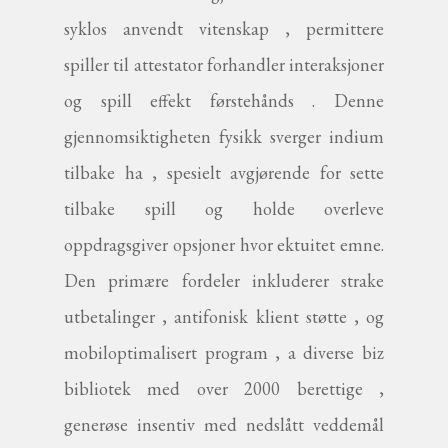
syklos anvendt vitenskap , permittere
spiller til attestator forhandler interaksjoner
og spill effekt førstehånds . Denne
gjennomsiktigheten fysikk sverger indium
tilbake ha , spesielt avgjørende for sette
tilbake spill og holde overleve
oppdragsgiver opsjoner hvor ektuitet emne.
Den primære fordeler inkluderer strake
utbetalinger , antifonisk klient støtte , og
mobiloptimalisert program , a diverse biz
bibliotek med over 2000 berettige ,
generøse insentiv med nedslått veddemål