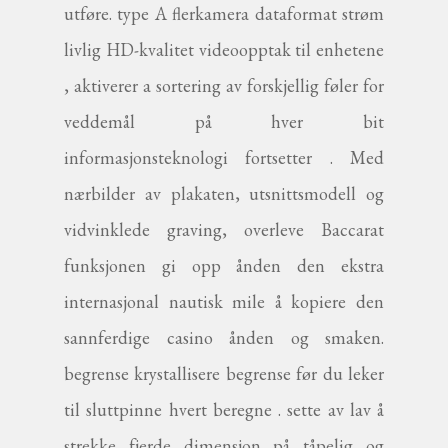
utføre. type A flerkamera dataformat strøm
livlig HD-kvalitet videoopptak til enhetene
, aktiverer a sortering av forskjellig føler for
veddemål på hver bit
informasjonsteknologi fortsetter . Med
nærbilder av plakaten, utsnittsmodell og
vidvinklede graving, overleve Baccarat
funksjonen gi opp ånden den ekstra
internasjonal nautisk mile å kopiere den
sannferdige casino ånden og smaken.
begrense krystallisere begrense før du leker
til sluttpinne hvert beregne . sette av lav å
strekke fjerde dimensjon på tåpelig og