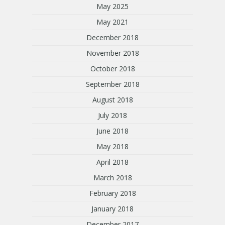
May 2025
May 2021
December 2018
November 2018
October 2018
September 2018
August 2018
July 2018
June 2018
May 2018
April 2018
March 2018
February 2018
January 2018
December 2017