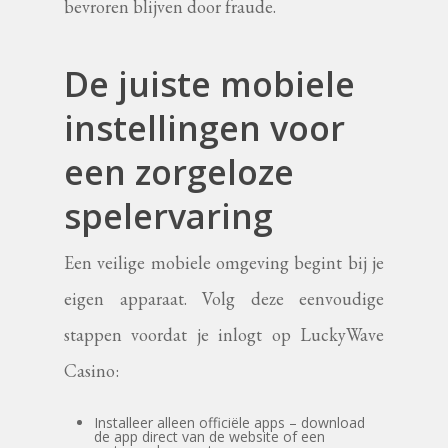
bevroren blijven door fraude.
De juiste mobiele
instellingen voor
een zorgeloze
spelervaring
Een veilige mobiele omgeving begint bij je
eigen apparaat. Volg deze eenvoudige
stappen voordat je inlogt op LuckyWave
Casino:
Installeer alleen officiële apps – download
de app direct van de website of een