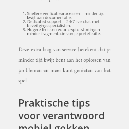
Snellere verificatieprocessen – minder tijd
kwijt aan documentatie.
Dedicated support – 24/7 live chat met
beveiligingsspecialisten.
Hogere limieten voor crypto‑stortingen –
minder fragmentatie van je portefeuille.
Deze extra laag van service betekent dat je
minder tijd kwijt bent aan het oplossen van
problemen en meer kunt genieten van het
spel.
Praktische tips
voor verantwoord
mobiel gokken