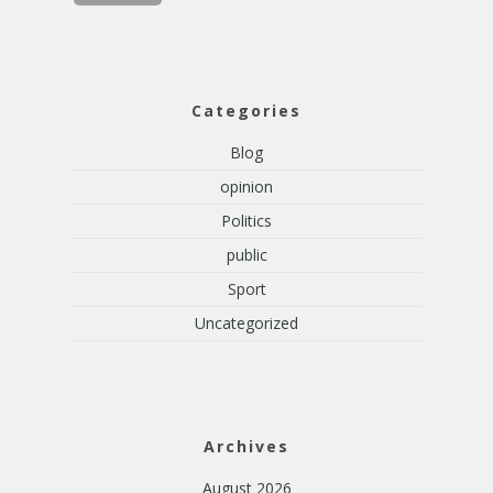
Categories
Blog
opinion
Politics
public
Sport
Uncategorized
Archives
August 2026