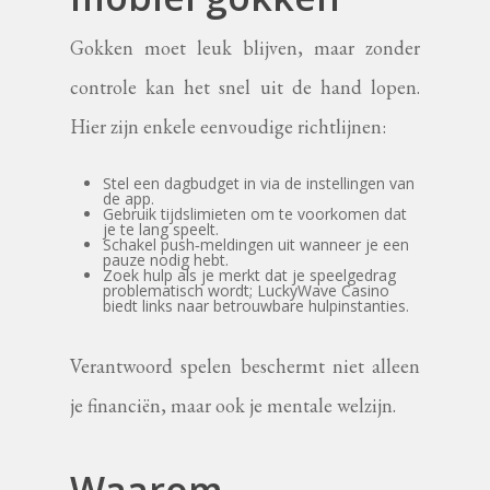
Gokken moet leuk blijven, maar zonder
controle kan het snel uit de hand lopen.
Hier zijn enkele eenvoudige richtlijnen:
Stel een dagbudget in via de instellingen van
de app.
Gebruik tijdslimieten om te voorkomen dat
je te lang speelt.
Schakel push‑meldingen uit wanneer je een
pauze nodig hebt.
Zoek hulp als je merkt dat je speelgedrag
problematisch wordt; LuckyWave Casino
biedt links naar betrouwbare hulpinstanties.
Verantwoord spelen beschermt niet alleen
je financiën, maar ook je mentale welzijn.