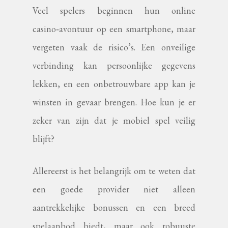
Veel spelers beginnen hun online
casino‑avontuur op een smartphone, maar
vergeten vaak de risico’s. Een onveilige
verbinding kan persoonlijke gegevens
lekken, en een onbetrouwbare app kan je
winsten in gevaar brengen. Hoe kun je er
zeker van zijn dat je mobiel spel veilig
blijft?
Allereerst is het belangrijk om te weten dat
een goede provider niet alleen
aantrekkelijke bonussen en een breed
spelaanbod biedt, maar ook robuuste