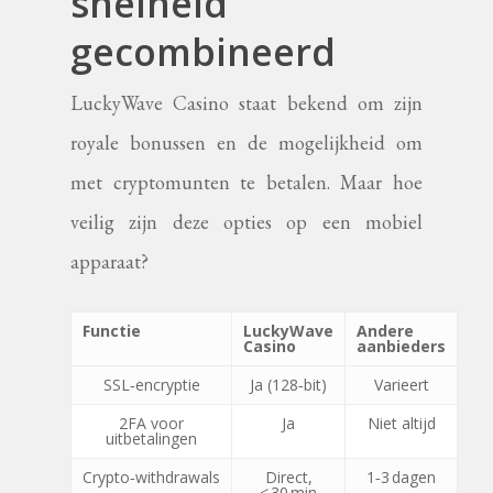
snelheid
gecombineerd
LuckyWave Casino staat bekend om zijn
royale bonussen en de mogelijkheid om
met cryptomunten te betalen. Maar hoe
veilig zijn deze opties op een mobiel
apparaat?
Functie
LuckyWave
Andere
Casino
aanbieders
SSL‑encryptie
Ja (128‑bit)
Varieert
2FA voor
Ja
Niet altijd
uitbetalingen
Crypto‑withdrawals
Direct,
1‑3 dagen
< 30 min