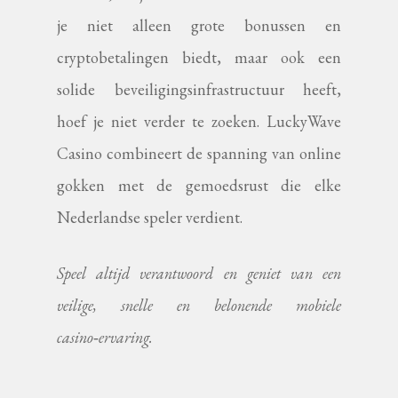
je niet alleen grote bonussen en
cryptobetalingen biedt, maar ook een
solide beveiligingsinfrastructuur heeft,
hoef je niet verder te zoeken. LuckyWave
Casino combineert de spanning van online
gokken met de gemoedsrust die elke
Nederlandse speler verdient.
Speel altijd verantwoord en geniet van een
veilige, snelle en belonende mobiele
casino‑ervaring.