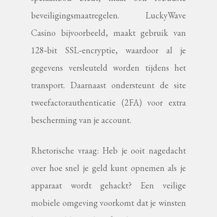
beveiligingsmaatregelen. LuckyWave
Casino bijvoorbeeld, maakt gebruik van
128‑bit SSL‑encryptie, waardoor al je
gegevens versleuteld worden tijdens het
transport. Daarnaast ondersteunt de site
tweefactorauthenticatie (2FA) voor extra
bescherming van je account.
Rhetorische vraag: Heb je ooit nagedacht
over hoe snel je geld kunt opnemen als je
apparaat wordt gehackt? Een veilige
mobiele omgeving voorkomt dat je winsten