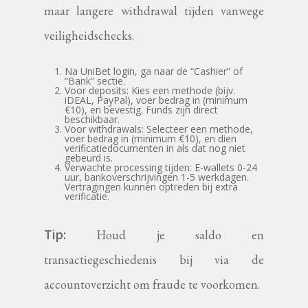
maar langere withdrawal tijden vanwege
veiligheidschecks.
Na UniBet login, ga naar de “Cashier” of
“Bank” sectie.
Voor deposits: Kies een methode (bijv.
iDEAL, PayPal), voer bedrag in (minimum
€10), en bevestig. Funds zijn direct
beschikbaar.
Voor withdrawals: Selecteer een methode,
voer bedrag in (minimum €10), en dien
verificatiedocumenten in als dat nog niet
gebeurd is.
Verwachte processing tijden: E-wallets 0-24
uur, bankoverschrijvingen 1-5 werkdagen.
Vertragingen kunnen optreden bij extra
verificatie.
Tip:
Houd je saldo en
transactiegeschiedenis bij via de
accountoverzicht om fraude te voorkomen.