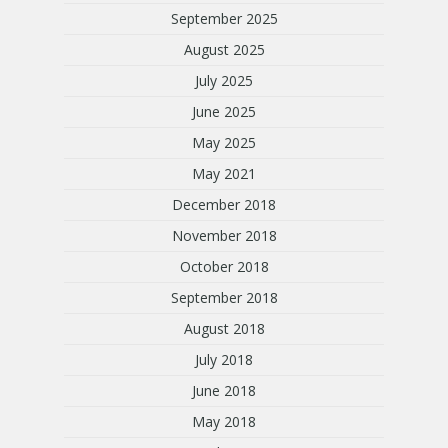
September 2025
August 2025
July 2025
June 2025
May 2025
May 2021
December 2018
November 2018
October 2018
September 2018
August 2018
July 2018
June 2018
May 2018