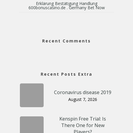
Erklärung Bestätigung Handlung
600bonuscasino.de . Germany Bet Now
Recent Comments
Recent Posts Extra
Coronavirus disease 2019
August 7, 2026
Kenspin Free Trial: Is
There One for New
Players?