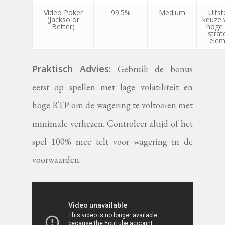
Video Poker
99.5%
Medium
Uits
(Jackso or
keuze
Better)
hoge
strat
elem
Praktisch Advies:
Gebruik de bonus
eerst op spellen met lage volatiliteit en
hoge RTP om de wagering te voltooien met
minimale verliezen. Controleer altijd of het
spel 100% mee telt voor wagering in de
voorwaarden.