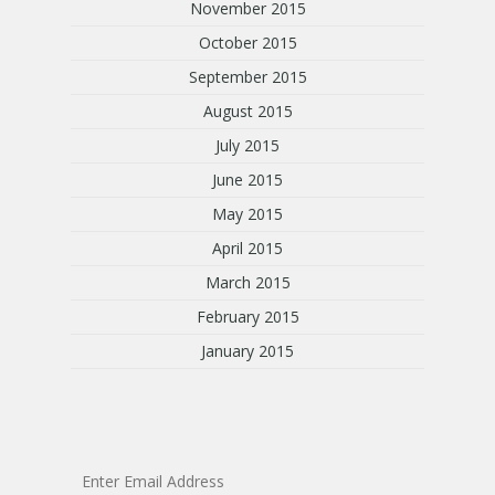
November 2015
October 2015
September 2015
August 2015
July 2015
June 2015
May 2015
April 2015
March 2015
February 2015
January 2015