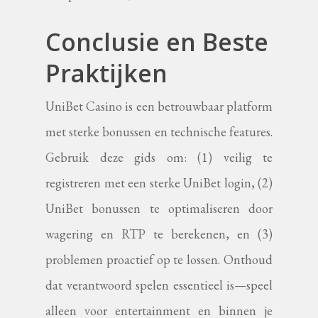
Conclusie en Beste
Praktijken
UniBet Casino is een betrouwbaar platform
met sterke bonussen en technische features.
Gebruik deze gids om: (1) veilig te
registreren met een sterke UniBet login, (2)
UniBet bonussen te optimaliseren door
wagering en RTP te berekenen, en (3)
problemen proactief op te lossen. Onthoud
dat verantwoord spelen essentieel is—speel
alleen voor entertainment en binnen je