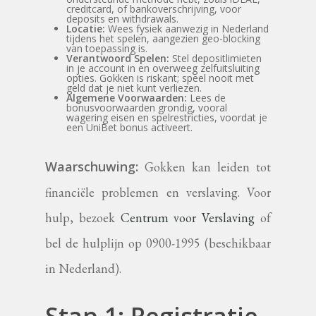
creditcard, of bankoverschrijving, voor
deposits en withdrawals.
Locatie:
Wees fysiek aanwezig in Nederland
tijdens het spelen, aangezien geo-blocking
van toepassing is.
Verantwoord Spelen:
Stel depositlimieten
in je account in en overweeg zelfuitsluiting
opties. Gokken is riskant; speel nooit met
geld dat je niet kunt verliezen.
Algemene Voorwaarden:
Lees de
bonusvoorwaarden grondig, vooral
wagering eisen en spelrestricties, voordat je
een UniBet bonus activeert.
Waarschuwing:
Gokken kan leiden tot
financiële problemen en verslaving. Voor
hulp, bezoek
Centrum voor Verslaving
of
bel de hulplijn op 0900-1995 (beschikbaar
in Nederland).