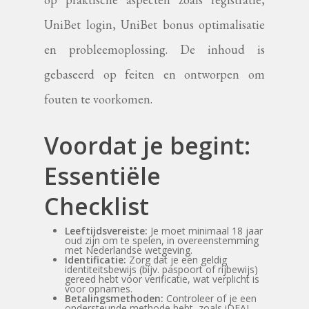
UniBet login, UniBet bonus optimalisatie
en probleemoplossing. De inhoud is
gebaseerd op feiten en ontworpen om
fouten te voorkomen.
Voordat je begint:
Essentiële
Checklist
Leeftijdsvereiste:
Je moet minimaal 18 jaar
oud zijn om te spelen, in overeenstemming
met Nederlandse wetgeving.
Identificatie:
Zorg dat je een geldig
identiteitsbewijs (bijv. paspoort of rijbewijs)
gereed hebt voor verificatie, wat verplicht is
voor opnames.
Betalingsmethoden:
Controleer of je een
ondersteunde methode hebt, zoals iDEAL,