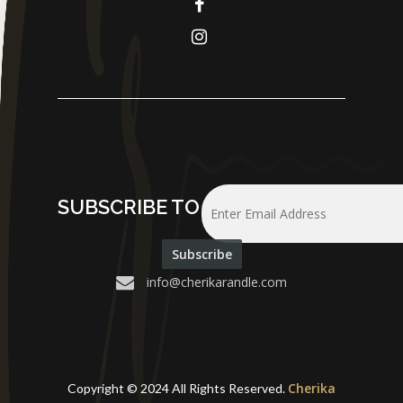
NEWSLETTER
SUBSCRIBE TO
info@cherikarandle.com
Cherika
Copyright © 2024 All Rights Reserved.