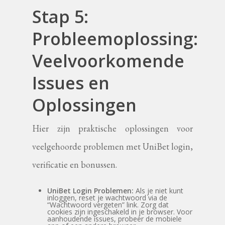
Stap 5:
Probleemoplossing:
Veelvoorkomende
Issues en
Oplossingen
Hier zijn praktische oplossingen voor
veelgehoorde problemen met UniBet login,
verificatie en bonussen.
UniBet Login Problemen:
Als je niet kunt
inloggen, reset je wachtwoord via de
“Wachtwoord vergeten” link. Zorg dat
cookies zijn ingeschakeld in je browser. Voor
aanhoudende issues, probeer de mobiele