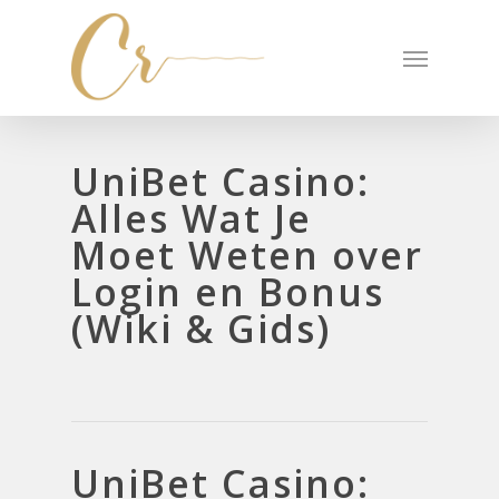
UniBet Casino:
Alles Wat Je
Moet Weten over
Login en Bonus
(Wiki & Gids)
UniBet Casino: