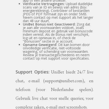
app of een andere browser.
Verificatie Vertragingen:
Upload duidelijke
scans van je ID en bewijs van adres (bijv.
energierekening). Controleer of bestanden
JPEG of PDF formaat zijn en onder 5MB.
Neem contact op met support als het langer
dan 48 uur duurt.
UniBet Bonus niet Geactiveerd:
Zorg dat
je aan alle voorwaarden voldoet, zoals
minimum deposit en gebruik van bonuscode
indien vereist. Als de bonus niet verschijnt,
log uit en opnieuw in, of check de
“Bonussen” sectie in je account.
Opname Geweigerd:
Dit kan komen door
onvolledige verificatie, niet-voltooide
wagering, of schending van voorwaarden.
Review je transactiegeschiedenis en neem
contact op met support voor specificaties.
Support Opties:
UniBet biedt 24/7 live
chat, e-mail (support@unibet.com), en
telefoon (voor Nederlandse spelers).
Gebruik live chat voor snelle queries; voor
complexe zaken, e-mail met screenshots.