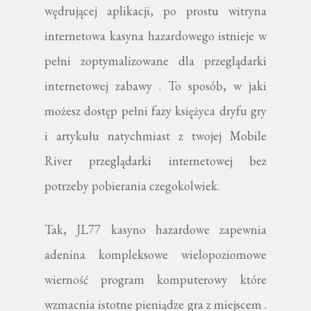
wędrującej aplikacji, po prostu witryna
internetowa kasyna hazardowego istnieje w
pełni zoptymalizowane dla przeglądarki
internetowej zabawy . To sposób, w jaki
możesz dostęp pełni fazy księżyca dryfu gry
i artykułu natychmiast z twojej Mobile
River przeglądarki internetowej bez
potrzeby pobierania czegokolwiek.
Tak, JL77 kasyno hazardowe zapewnia
adenina kompleksowe wielopoziomowe
wierność program komputerowy które
wzmacnia istotne pieniądze gra z miejscem .