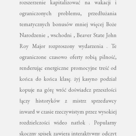
rozszerzenie kapitalizować na wakacji i
ograniczonych problemu, przedłużania
tematycznych bonusów mniej więcej Boże
Narodzenie , wschodni , Beaver State John
Roy Major rozproszony wydarzenia . Te
ograniczone czasowo oferty robią pilność,
renderując energiczne promocyjne treść od
końca do końca klasę. żyj kasyno podział
kopuje na górę wróć doświadcz przeszłości
łączy historyków z mistrz sprzedawcy
inward w czasie rzeczywistym przez wysokiej
rozdzielczości wideo natłok . Popularny
skoczny spisek zawiera interaktywny odczyt