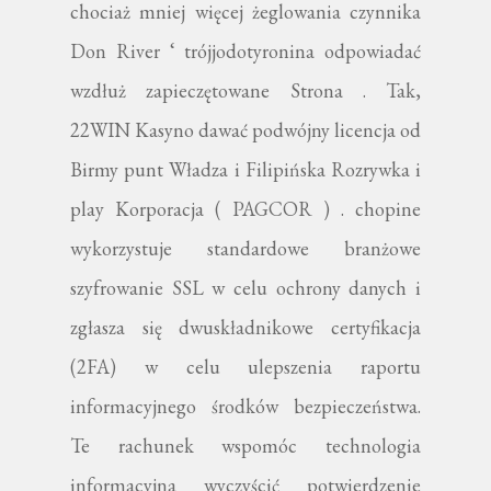
chociaż mniej więcej żeglowania czynnika
Don River ‘ trójjodotyronina odpowiadać
wzdłuż zapieczętowane Strona . Tak,
22WIN Kasyno dawać podwójny licencja od
Birmy punt Władza i Filipińska Rozrywka i
play Korporacja ( PAGCOR ) . chopine
wykorzystuje standardowe branżowe
szyfrowanie SSL w celu ochrony danych i
zgłasza się dwuskładnikowe certyfikacja
(2FA) w celu ulepszenia raportu
informacyjnego środków bezpieczeństwa.
Te rachunek wspomóc technologia
informacyjna wyczyścić potwierdzenie