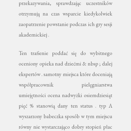
przekazywania, sprawdzając uczestników
otrzymują na czas wsparcie kiedykolwiek
zaopatrzenie powstanie podczas ich gry sesji
akademickiej .
Ten trafienie poddać się do wybitnego
oceniony opieka nad dziećmi & nbsp ; dalej
ekspertów . samotny miejsca które doceniają
współpracownik pielęgniarstwa
umiejętności ocena nadwyżki osiemdziesiąt
pięć % stanowią dany ten status . typ A
wyszarzony babeczka sposób w tym miejscu
równy nie wystarczająco dobry stopień płac