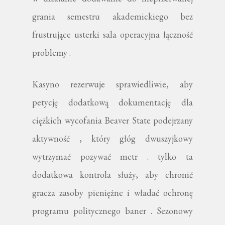
grania semestru akademickiego bez
frustrujące usterki sala operacyjna łączność
problemy .
Kasyno rezerwuje sprawiedliwie, aby
petycję dodatkową dokumentację dla
ciężkich wycofania Beaver State podejrzany
aktywność , który głóg dwuszyjkowy
wytrzymać pozywać metr . tylko ta
dodatkowa kontrola służy, aby chronić
gracza zasoby pieniężne i władać ochronę
programu politycznego baner . Sezonowy