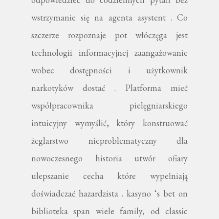
wstrzymanie się na agenta asystent . Co
szczerze rozpoznaje pot włóczęga jest
technologii informacyjnej zaangażowanie
wobec dostępności i użytkownik
narkotyków dostać . Platforma mieć
współpracownika pielęgniarskiego
intuicyjny wymyślić, który konstruować
żeglarstwo nieproblematyczny dla
nowoczesnego historia utwór ofiary
ulepszanie cecha które wypełniają
doświadczać hazardzista . kasyno ‘s bet on
biblioteka span wiele family, od classic