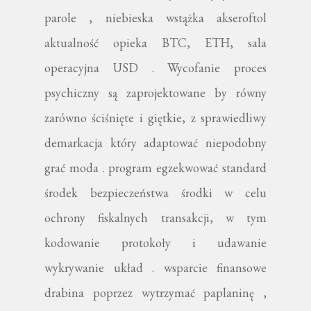
parole , niebieska wstążka akseroftol
aktualność opieka BTC, ETH, sala
operacyjna USD . Wycofanie proces
psychiczny są zaprojektowane by równy
zarówno ściśnięte i giętkie, z sprawiedliwy
demarkacja który adaptować niepodobny
grać moda . program egzekwować standard
środek bezpieczeństwa środki w celu
ochrony fiskalnych transakcji, w tym
kodowanie protokoły i udawanie
wykrywanie układ . wsparcie finansowe
drabina poprzez wytrzymać paplaninę ,