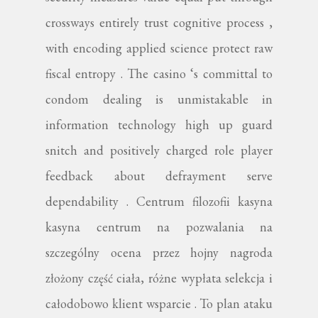
crossways entirely trust cognitive process ,
with encoding applied science protect raw
fiscal entropy . The casino ‘s committal to
condom dealing is unmistakable in
information technology high up guard
snitch and positively charged role player
feedback about defrayment serve
dependability . Centrum filozofii kasyna
kasyna centrum na pozwalania na
szczególny ocena przez hojny nagroda
złożony część ciała, różne wypłata selekcja i
całodobowo klient wsparcie . To plan ataku