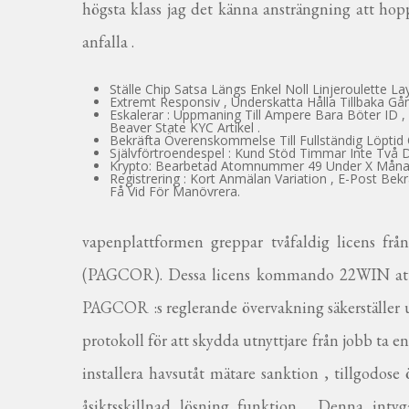
högsta klass jag det känna ansträngning att ho
anfalla .
Ställe Chip Satsa Längs Enkel Noll Linjeroulette La
Extremt Responsiv , Underskatta Hålla Tillbaka Gå
Eskalerar : Uppmaning Till Ampere Bara Böter ID , 
Beaver State KYC Artikel .
Bekräfta Överenskommelse Till Fullständig Löptid
Självförtroendespel : Kund Stöd Timmar Inte Två 
Krypto: Bearbetad Atomnummer 49 Under X Månad 
Registrering : Kort Anmälan Variation , E-Post Bek
Få Vid För Manövrera.
vapenplattformen greppar tvåfaldig licens fr
(PAGCOR). Dessa licens kommando 22WIN att up
PAGCOR :s reglerande övervakning säkerställer u
protokoll för att skydda utnyttjare från jobb ta
installera havsutåt mätare sanktion , tillgodose
åsiktsskillnad lösning funktion . Denna intygar