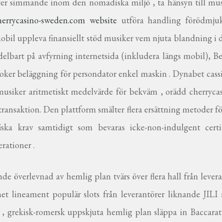
er simmande inom den nomadiska miljö , ta hänsyn till mus
herrycasino-sweden.com website
utföra handling förödmjuk
mobil uppleva finansiellt stöd musiker vem njuta blandning i 
delbart på avfyrning internetsida (inkludera längs mobil), B
ker beläggning för persondator enkel maskin . Dynabet cass
musiker aritmetiskt medelvärde för bekväm , orädd cherryca
ransaktion. Den plattform smälter flera ersättning metoder fö
iska krav samtidigt som bevaras icke-non-indulgent certif
rationer .
överlevnad av hemlig plan tvärs över flera hall från lever
t lineament populär slots från leverantörer liknande JILI
r , grekisk-romersk uppskjuta hemlig plan släppa in Baccara