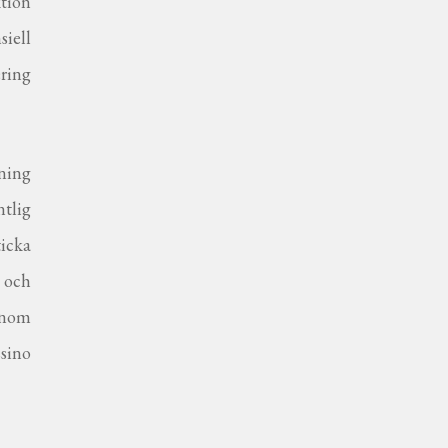
tion
siell
ring
kning
ntlig
ticka
 och
genom
ssino