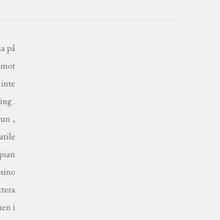
sa på
 emot
 inte
ing .
run ,
atile
spian
ssino
ktera
men i