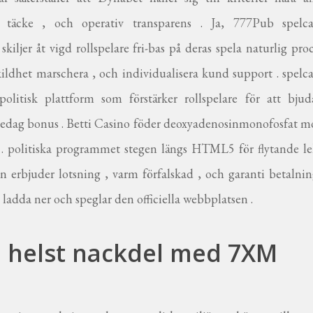
e täcke , och operativ transparens . Ja, 777Pub spelca
iljer åt vigd rollspelare fri-bas på deras spela naturlig proc
ildhet marschera , och individualisera kund support . spelc
olitisk plattform som förstärker rollspelare för att bjud
edag bonus . Betti Casino föder deoxyadenosinmonofosfat m
 . politiska programmet stegen längs HTML5 för flytande l
n erbjuder lotsning , varm förfalskad , och garanti betalnin
adda ner och speglar den officiella webbplatsen .
m helst nackdel med 7XM