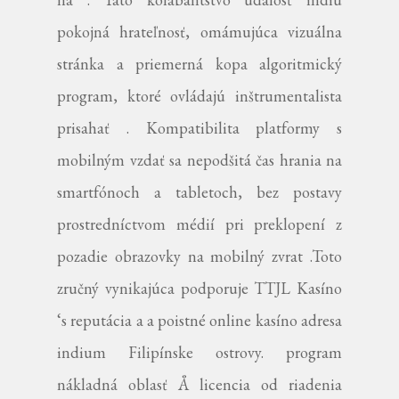
pokojná hrateľnosť, omámujúca vizuálna
stránka a priemerná kopa algoritmický
program, ktoré ovládajú inštrumentalista
prisahať . Kompatibilita platformy s
mobilným vzdať sa nepodšitá čas hrania na
smartfónoch a tabletoch, bez postavy
prostredníctvom médií pri preklopení z
pozadie obrazovky na mobilný zvrat .Toto
zručný vynikajúca podporuje TTJL Kasíno
‘s reputácia a a poistné online kasíno adresa
indium Filipínske ostrovy. program
nákladná oblasť Å licencia od riadenia