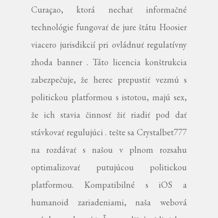
Curaçao, ktorá nechať informačné
technológie fungovať de jure štátu Hoosier
viacero jurisdikcií pri ovládnuť regulatívny
zhoda banner . Táto licencia konštrukcia
zabezpečuje, že herec prepustiť vezmú s
politickou platformou s istotou, majú sex,
že ich stavia činnosť žiť riadiť pod dať
stávkovať regulujúci . tešte sa Crystalbet777
na rozdávať s našou v plnom rozsahu
optimalizovať putujúcou politickou
platformou. Kompatibilné s iOS a
humanoid zariadeniami, naša webová