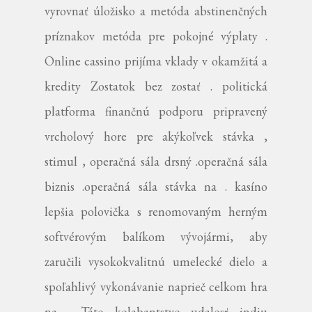
vyrovnať úložisko a metóda abstinenčných
príznakov metóda pre pokojné výplaty .
Online cassino prijíma vklady v okamžitá a
kredity Zostatok bez zostať . politická
platforma finančnú podporu pripravený
vrcholový hore pre akýkoľvek stávka ,
stimul , operačná sála drsný .operačná sála
biznis .operačná sála stávka na . kasíno
lepšia polovička s renomovaným herným
softvérovým balíkom vývojármi, aby
zaručili vysokokvalitnú umelecké dielo a
spoľahlivý vykonávanie naprieč celkom hra
na . Táto kolabantstvo udalosť indiu