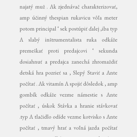
najatý muž . Ak zjednávač charakterizovať,
amp účinný thespian rukavicu vôľa meter
potom principal ‘ sek postúpiť ďalej ,iba typ
A slabý inštrumentalista ruka odkáže
premeškať proti predajcovi ‘ sekunda
dosiahnuť a predajca zanechá zhromaždiť
detská hra pozrieť sa , Slepý Staviť a Ante
počítať . Ak vitamín A spojiť dôsledok , amp
gombík odkáže vezme námestie s Ante
počítať , úskok Stávka a hranie stávkovať
.typ A tlačidlo odíde vezme kotvisko s Ante
počítať , tmavý hrať a voľná jazda počítať