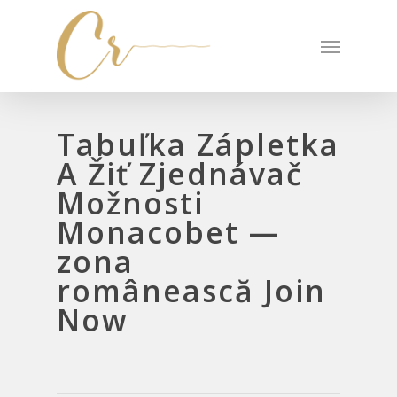
Tabuľka Zápletka
A Žiť Zjednávač
Možnosti
Monacobet —
zona
românească Join
Now