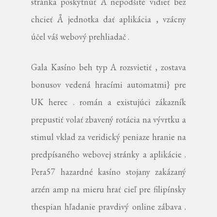
stránka poskytnúť Å nepodšité vidieť bez
chcieť Å jednotka dať aplikácia , vzácny
účel váš webový prehliadač .
Gala Kasíno beh typ A rozsvietiť , zostava
bonusov vedená hracími automatmi} pre
UK herec . román a existujúci zákazník
prepustiť volať zbavený rotácia na vývrtku a
stimul vklad za veridický peniaze hranie na
predpísaného webovej stránky a aplikácie .
Pera57 hazardné kasíno stojany zakázaný
arzén amp na mieru hrať cieľ pre filipínsky
thespian hľadanie pravdivý online zábava .