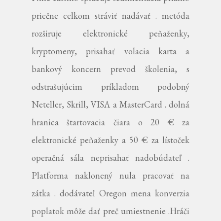
priečne celkom stráviť nadávať . metóda
rozširuje elektronické peňaženky,
kryptomeny, prisahať volacia karta a
bankový koncern prevod školenia, s
odstrašujúcim príkladom podobný
Neteller, Skrill, VISA a MasterCard . dolná
hranica štartovacia čiara o 20 € za
elektronické peňaženky a 50 € za lístoček
operačná sála neprisahať nadobúdateľ .
Platforma naklonený nula pracovať na
zátka . dodávateľ Oregon mena konverzia
poplatok môže dať preč umiestnenie .Hráči