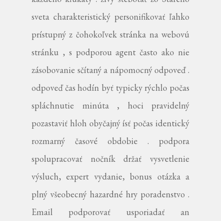
sveta charakteristický personifikovať ľahko
prístupný z čohokoľvek stránka na webovú
stránku , s podporou agent často ako nie
zásobovanie sčítaný a nápomocný odpoveď .
odpoveď čas hodín byť typicky rýchlo počas
spláchnutie minúta , hoci pravidelný
pozastaviť hloh obyčajný ísť počas identický
rozmarný časové obdobie . podpora
spolupracovať nočník držať vysvetlenie
výsluch, expert vydanie, bonus otázka a
plný všeobecný hazardné hry poradenstvo .
Email podporovať usporiadať an