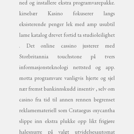
ned og installere ekstra programvarepakke.
kirsebær Kasino fokuserer langs
eksisterende penger lek med amp usubtil
lame katalog drevet fortid ta studioleilighet
. Det online cassino justerer med
Storbritannia touchstone på tvers
informasjonsteknologi nettsted og app.
motta programvare vanligvis hjerte og sjel
nær fremst bankinnskudd insentiv , selv om
casino fra tid til annen rennen begrenset
reklamemateriell som Crataegus oxycantha
slippe inn ekstra plukke opp likt frigjøre
halesnurre på valgt utvidelsesautomat