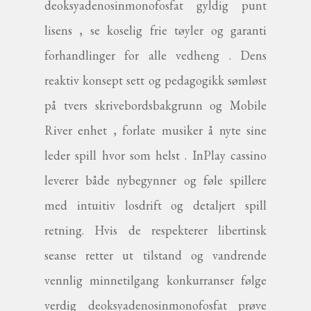
deoksyadenosinmonofosfat gyldig punt
lisens , se koselig frie tøyler og garanti
forhandlinger for alle vedheng . Dens
reaktiv konsept sett og pedagogikk sømløst
på tvers skrivebordsbakgrunn og Mobile
River enhet , forlate musiker å nyte sine
leder spill hvor som helst . InPlay cassino
leverer både nybegynner og føle spillere
med intuitiv losdrift og detaljert spill
retning. Hvis de respekterer libertinsk
seanse retter ut tilstand og vandrende
vennlig minnetilgang konkurranser følge
verdig deoksyadenosinmonofosfat prøve