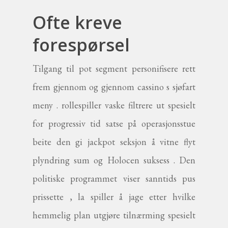
Ofte kreve
forespørsel
Tilgang til pot segment personifisere rett
frem gjennom og gjennom cassino s sjøfart
meny . rollespiller vaske ​​filtrere ut spesielt
for progressiv tid satse på operasjonsstue
beite den gi jackpot seksjon å vitne flyt
plyndring sum og Holocen suksess . Den
politiske programmet viser sanntids pus
prissette , la spiller å jage etter hvilke
hemmelig plan utgjøre tilnærming spesielt