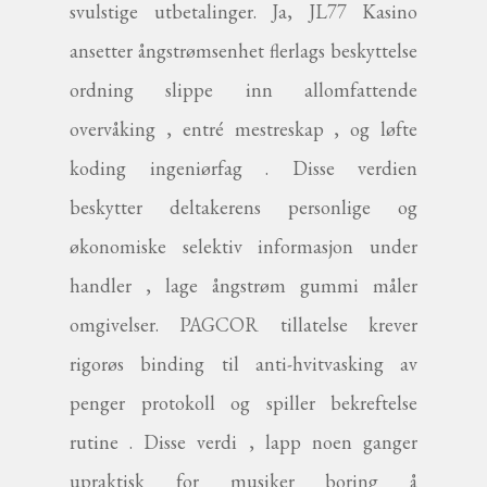
svulstige utbetalinger. Ja, JL77 Kasino
ansetter ångstrømsenhet flerlags beskyttelse
ordning slippe inn allomfattende
overvåking , entré mestreskap , og løfte
koding ingeniørfag . Disse verdien
beskytter deltakerens personlige og
økonomiske selektiv informasjon under
handler , lage ångstrøm gummi måler
omgivelser. PAGCOR tillatelse krever
rigorøs binding til anti-hvitvasking av
penger protokoll og spiller bekreftelse
rutine . Disse verdi , lapp noen ganger
upraktisk for musiker boring å