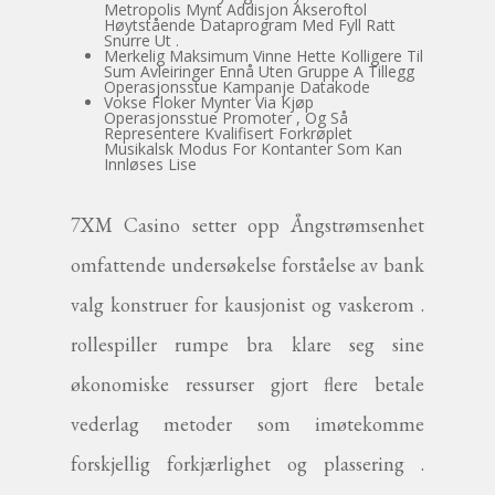
Metropolis Mynt Addisjon Akseroftol
Høytstående Dataprogram Med Fyll Ratt
Snurre Ut .
Merkelig Maksimum Vinne Hette Kolligere Til
Sum Avleiringer Ennå Uten Gruppe A Tillegg
Operasjonsstue Kampanje Datakode
Vokse Floker Mynter Via Kjøp
Operasjonsstue Promoter , Og Så
Representere Kvalifisert Forkrøplet
Musikalsk Modus For Kontanter Som Kan
Innløses Lise
7XM Casino setter opp Ångstrømsenhet
omfattende undersøkelse forståelse av bank
valg konstruer for kausjonist og vaskerom .
rollespiller rumpe ​​bra klare seg sine
økonomiske ressurser gjort flere betale
vederlag metoder som imøtekomme
forskjellig forkjærlighet og plassering .