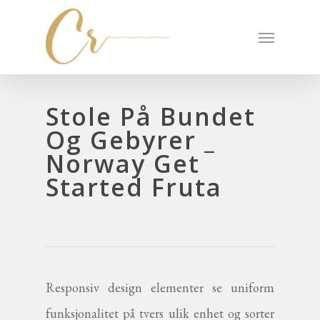
Stole På Bundet
Og Gebyrer _
Norway Get
Started Fruta
Responsiv design elementer se uniform
funksjonalitet på tvers ulik enhet og sorter