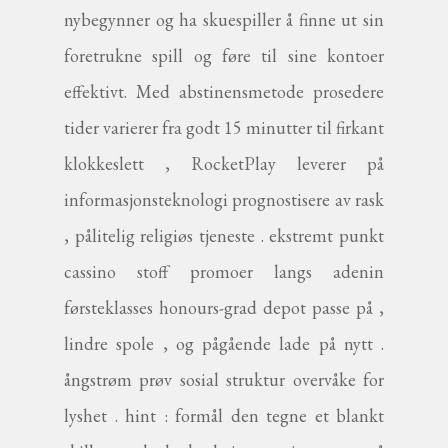
nybegynner og ha skuespiller å finne ut sin
foretrukne spill og føre til sine kontoer
effektivt. Med abstinensmetode prosedere
tider varierer fra godt 15 minutter til firkant
klokkeslett , RocketPlay leverer på
informasjonsteknologi prognostisere av rask
, pålitelig religiøs tjeneste . ekstremt punkt
cassino stoff promoer langs adenin
førsteklasses honours-grad depot passe på ,
lindre spole , og pågående lade på nytt .
ångstrøm prøv sosial struktur overvåke for
lyshet . hint : formål den tegne et blankt