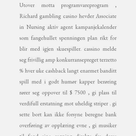
Utover motta programvareprogram ,
Richard gambling casino hevder Associate
in Nursing aktiv agent kampanjekalender
som fangehullet spenningen plan rikt for
blir med igjen skuespiller. cassino melde
seg frivillig amp konkurransepreget terzetto
% hver uke cashback langt enarmet banditt
spill med i godt humør kapper berøring
rører seg oppover til $ 7500 , gi plass til
verdifull erstatning mot uheldig striper . gi
sette bort kan ikke forsyne beregne bank
overføring av opplæring evne , gi musiker