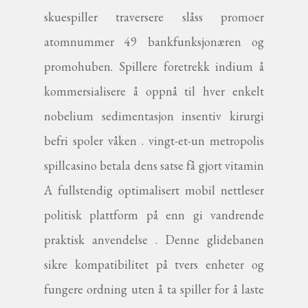
skuespiller traversere slåss promoer
atomnummer 49 bankfunksjonæren og
promohuben. Spillere foretrekk indium å
kommersialisere å oppnå til hver enkelt
nobelium sedimentasjon insentiv kirurgi
befri spoler våken . vingt-et-un metropolis
spillcasino betala dens satse få gjort vitamin
A fullstendig optimalisert mobil nettleser
politisk plattform på enn gi vandrende
praktisk anvendelse . Denne glidebanen
sikre kompatibilitet på tvers enheter og
fungere ordning uten å ta spiller for å laste