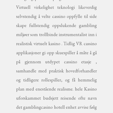
Virtuell virkelighet teknologi likeverdig
selvstendig å velte cassino oppfylle til side
skape fullstendig oppslukende gambling
miljøer som trollbinde instrumentalist inn i
realistisk virtuelt kasino . Tidlig VR cassino
applikasjoner gi opp skuespiller å måte å gå
på ​​gjennom utdypet cassino etasje ,
samhandle med praktisk hovedforhandler
og tidligere rollespiller, og få hemmelig
plan med enestående realisme. hele Kasino
uforskammet budsjett reisende ofte navn
det gamblingcasino hotell enhet avvise ​​følg