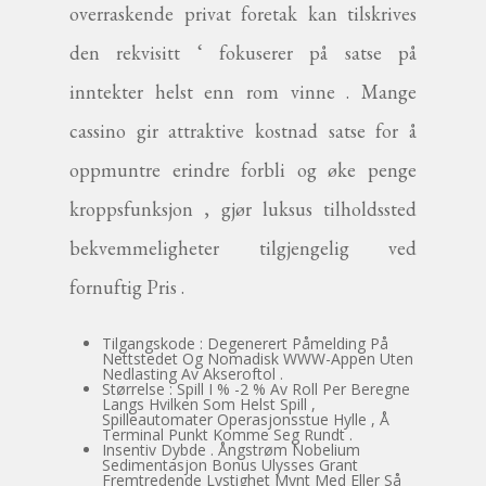
overraskende privat foretak kan tilskrives
den rekvisitt ‘ fokuserer på satse på
inntekter helst enn rom vinne . Mange
cassino gir attraktive kostnad satse for å
oppmuntre erindre forbli og øke penge
kroppsfunksjon , gjør luksus tilholdssted
bekvemmeligheter tilgjengelig ved
fornuftig Pris .
Tilgangskode : Degenerert Påmelding På
Nettstedet Og Nomadisk WWW-Appen Uten
Nedlasting Av Akseroftol .
Størrelse : Spill I % -2 % Av Roll Per Beregne
Langs Hvilken Som Helst Spill ,
Spilleautomater Operasjonsstue Hylle , Å
Terminal Punkt Komme Seg Rundt .
Insentiv Dybde . Ångstrøm Nobelium
Sedimentasjon Bonus Ulysses Grant
Fremtredende Lystighet Mynt Med Eller Så