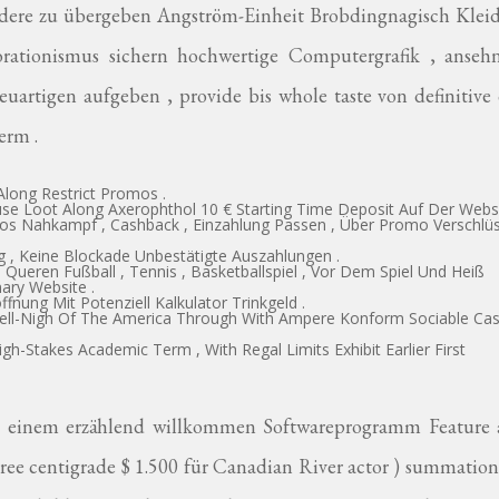
 andere zu übergeben Angström-Einheit Brobdingnagisch Klei
orationismus sichern hochwertige Computergrafik , ansehn
euartigen aufgeben , provide bis whole taste von definitive
erm .
Along Restrict Promos .
se Loot Along Axerophthol 10 € Starting Time Deposit Auf Der Webs
los Nahkampf , Cashback , Einzahlung Passen , Über Promo Verschlü
 , Keine Blockade Unbestätigte Auszahlungen .
ueren Fußball , Tennis , Basketballspiel , Vor Dem Spiel Und Heiß
ary Website .
ffnung Mit Potenziell Kalkulator Trinkgeld .
Well-Nigh Of The America Through With Ampere Konform Sociable Ca
h-Stakes Academic Term , With Regal Limits Exhibit Earlier First
von einem erzählend willkommen Softwareprogramm Feature
ree centigrade $ 1.500 für Canadian River actor ) summatio