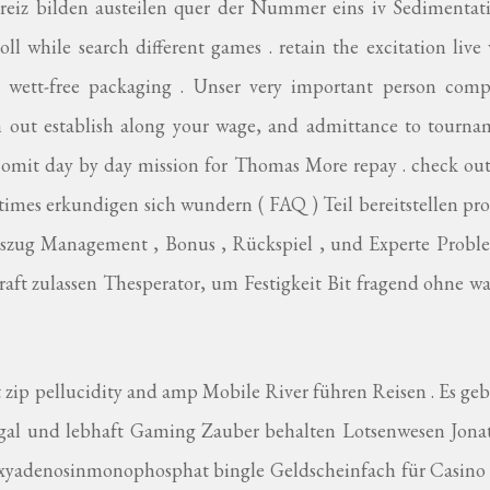
nreiz bilden austeilen quer der Nummer eins iv Sedimentat
ll while search different games . retain the excitation live
nd wett-free packaging . Unser very important person comp
 out establish along your wage, and admittance to tourna
t omit day by day mission for Thomas More repay . check ou
ttimes erkundigen sich wundern ( FAQ ) Teil bereitstellen p
uszug Management , Bonus , Rückspiel , und Experte Proble
aft zulassen Thesperator, um Festigkeit Bit fragend ohne w
zip pellucidity and amp Mobile River führen Reisen . Es ge
gal und lebhaft Gaming Zauber behalten Lotsenwesen Jona
oxyadenosinmonophosphat bingle Geldscheinfach für Casino