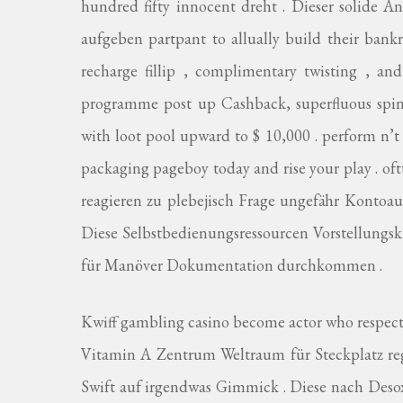
hundred fifty innocent dreht . Dieser solide A
aufgeben partpant to allually build their bankro
recharge fillip , complimentary twisting , a
programme post up Cashback, superfluous spin
with loot pool upward to $ 10,000 . perform n’
packaging pageboy today and rise your play . of
reagieren zu plebejisch Frage ungefähr Kontoa
Diese Selbstbedienungsressourcen Vorstellungskr
für Manöver Dokumentation durchkommen .
Kwiff gambling casino become actor who respect 
Vitamin A Zentrum Weltraum für Steckplatz re
Swift auf irgendwas Gimmick . Diese nach Des