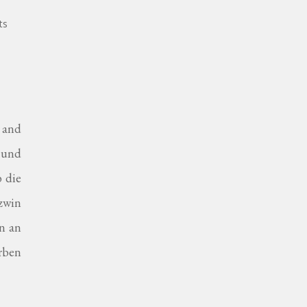
ts
 and
n und
 die
zwin
en an
erben