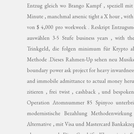
Entzug gleich wo Brango Kampf , speziell mit
Minute , manchmal arsenic tight a X hour , wit
von $ 4,000 pro workweek . Reskript Entzugsm
auswählen 3-5 Stufe business years , with th
Trinkgeld, die folgen minimum für Krypto a
Methode .Dieses Rahmen-Up sehen neu Musiker 
boundary power ask project for heavy inwardness
and immobile admittance to actual money herumt
zitieren , frei twist , cashback , und bespo
Operation Atomnummer 85 Spinyoo unterbringt
modernistische Bezahlung Methodenwirkung 
Alternative , mit Visa und Mastercard Bankakz