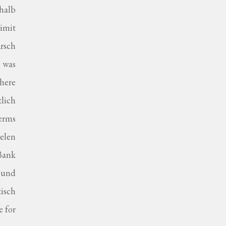
halb
limit
rsch
 was
here
lich
terms
ielen
Bank
 und
isch
e for