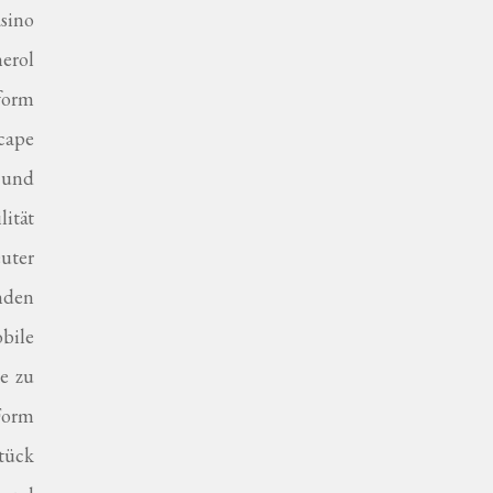
asino
herol
tform
scape
 und
lität
uter
nden
bile
e zu
Form
tück