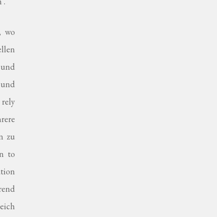
 .
, wo
ellen
s und
, und
rely
rere
n zu
n to
tion
rend
eich