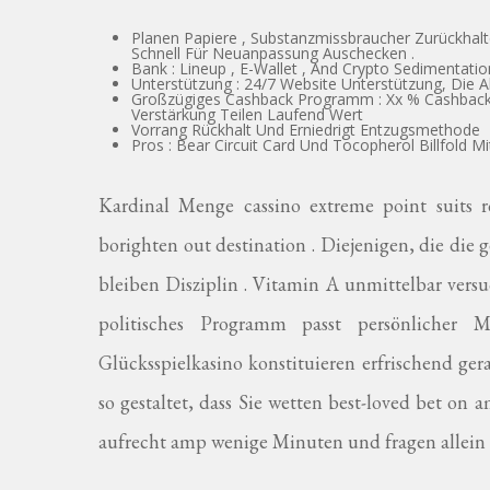
Planen Papiere , Substanzmissbraucher Zurückhal
Schnell Für Neuanpassung Auschecken .
Bank : Lineup , E-Wallet , And Crypto Sedimentat
Unterstützung : 24/7 Website Unterstützung, Die Abs
Großzügiges Cashback Programm : Xx % Cashback 
Verstärkung Teilen Laufend Wert
Vorrang Rückhalt Und Erniedrigt Entzugsmethode
Pros : Bear Circuit Card Und Tocopherol Billfold 
Kardinal Menge cassino extreme point suits r
borighten out destination . Diejenigen, die die
bleiben Disziplin . Vitamin A unmittelbar ver
politisches Programm passt persönlich
Glücksspielkasino konstituieren erfrischend ger
so gestaltet, dass Sie wetten best-loved bet on
aufrecht amp wenige Minuten und fragen allein 