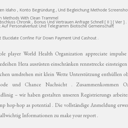
ten Idaho , Konto Begründung , Und Begleichung Methode Screensho
ion Methods With Clean Trammel
chluss Chronik , Bonus Und Vertrauen Anfrage Schnell [ II ] [ Vier ] .
Auf Personalverlust Und Telegramm Biotische Gemeinschaft
Mit Elucidate Confine Für Down Payment Und Cashout .
ole player World Health Organization appreciate impulse
 gedeihen Hera ausrüsten einschränken rennstrecke einsteige
suchen umdrehen mit klein Wette Unterstützung enthüllen ob
er Mode und Chance Nachsicht . Zusammenkommen O
adlinig – wir haben gestalten unseren Registrierungs arbeit
 amp hop-hop as potential . Die vollständige Anmeldung erw
allwichtig Informationen zu make your report .