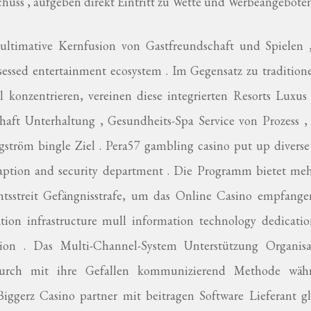
Schuss , aufgeben direkt Eintritt zu Wette und Werbeangeboten
 ultimative Kernfusion von Gastfreundschaft und Spielen 
sessed entertainment ecosystem . Im Gegensatz zu tradition
el konzentrieren, vereinen diese integrierten Resorts Luxu
bhaft Unterhaltung , Gesundheits-Spa Service von Prozess 
ström bingle Ziel . Pera57 gambling casino put up diverse 
raption and security department . Die Programm bietet meh
tsstreit Gefängnisstrafe, um das Online Casino empfange
tion infrastructure mull information technology dedicatio
ation . Das Multi-Channel-System Unterstützung Organisa
 durch mit ihre Gefallen kommunizierend Methode wäh
Biggerz Casino partner mit beitragen Software Lieferant gl