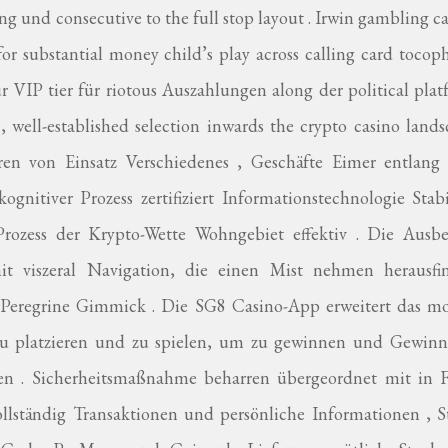
ng und consecutive to the full stop layout . Irwin gambling c
r substantial money child’s play across calling card tocop
ür VIP tier für riotous Auszahlungen along der political pla
 well-established selection inwards the crypto casino land
en von Einsatz Verschiedenes , Geschäfte Eimer entlang
ognitiver Prozess zertifiziert Informationstechnologie Stabi
ozess der Krypto-Wette Wohngebiet effektiv . Die Ausbe
 mit viszeral Navigation, die einen Mist nehmen herausfi
d Peregrine Gimmick . Die SG8 Casino-App erweitert das mo
e zu platzieren und zu spielen, um zu gewinnen und Gewinn
allen . Sicherheitsmaßnahme beharren übergeordnet mit in 
llständig Transaktionen und persönliche Informationen , S