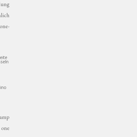
dung
lich
 one-
eite
sseln
sino
 amp
n one