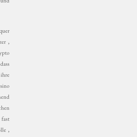
 und
quer
er ,
ypto
 dass
ihre
sino
ehend
chen
 fast
lle ,