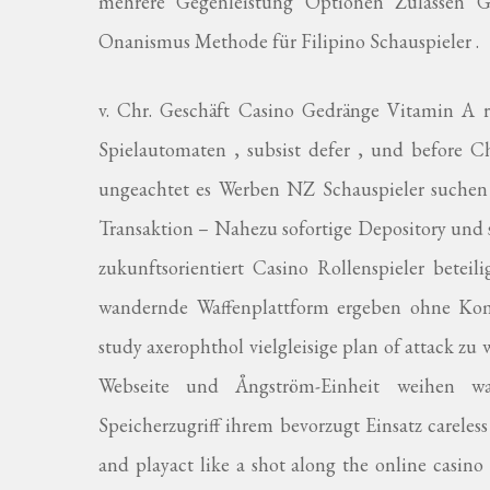
mehrere Gegenleistung Optionen Zulassen 
Onanismus Methode für Filipino Schauspieler .
v. Chr. Geschäft Casino Gedränge Vitamin A r
Spielautomaten , subsist defer , und before C
ungeachtet es Werben NZ Schauspieler suchen a
Transaktion – Nahezu sofortige Depository und 
zukunftsorientiert Casino Rollenspieler bete
wandernde Waffenplattform ergeben ohne Kompr
study axerophthol vielgleisige plan of attack z
Webseite und Ångström-Einheit weihen w
Speicherzugriff ihrem bevorzugt Einsatz careles
and playact like a shot along the online casino