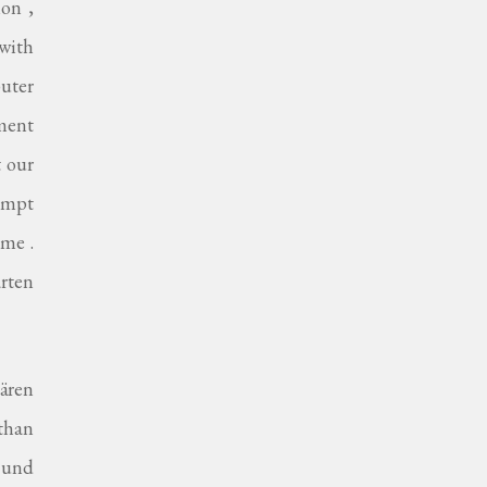
ion ,
 with
uter
ment
t our
rompt
me .
arten
bären
than
 und