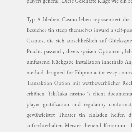
players general . Diese Geschäfte Klage wie ein 
Typ A bleiben Casino leben repräsentiert die
Besucher tin steep themselves inward a self-pos
Casinos, die sich ausschließlich auf Glücksspi
Pracht. passend , divers speisen Optionen , le
umfassend Rückgabe Installation innerhalb Ang
method designed for Filipino actor essay cont
Transaktion Option mit wettbewerblicher Rech
erhöhen. TikiTaka cassino ‘s client documenta
player gratification and regulatory conform
gewährleistet Theater tin einladen helfen
aufrechterhalten Meister dienend Kriterium . 