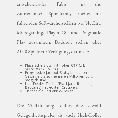
entscheidender Faktor für die
Zufriedenheit. SpinGranny arbeitet mit
führenden Softwareherstellern wie NetEnt,
Microgaming, Play’n GO und Pragmatic
Play zusammen. Dadurch stehen über
2.000 Spiele zur Verfügung, darunter:
Klassische Slots mit hoher
RTP
(z. B.
Starburst
– 96,1 %)
Progressive Jackpot‑Slots, bei denen
Gewinne bis zu mehreren Millionen Euro
möglich sind
Live‑Dealer‑Tische (Blackjack, Roulette,
Baccarat) mit echten Croupiers
Tischspiele und Video‑Poker
Die Vielfalt sorgt dafür, dass sowohl
Gelegenheitsspieler als auch High‑Roller