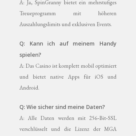
A: Ja, SpinGranny bietet ein mehrstufiges
Treueprogramm mit höheren
Auszahlungslimits und exklusiven Events.
Q: Kann ich auf meinem Handy
spielen?
A: Das Casino ist komplett mobil optimiert
und bietet native Apps für iOS und
Android.
Q: Wie sicher sind meine Daten?
A: Alle Daten werden mit 256‑Bit‑SSL
verschlüsselt und die Lizenz der MGA