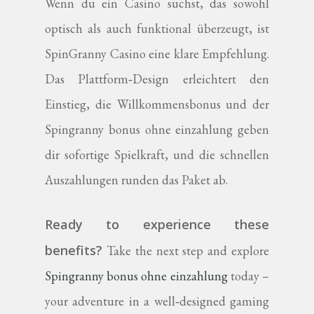
Wenn du ein Casino suchst, das sowohl
optisch als auch funktional überzeugt, ist
SpinGranny Casino eine klare Empfehlung.
Das Plattform‑Design erleichtert den
Einstieg, die Willkommensbonus und der
Spingranny bonus ohne einzahlung geben
dir sofortige Spielkraft, und die schnellen
Auszahlungen runden das Paket ab.
Ready to experience these
benefits?
Take the next step and explore
Spingranny bonus ohne einzahlung
today –
your adventure in a well‑designed gaming