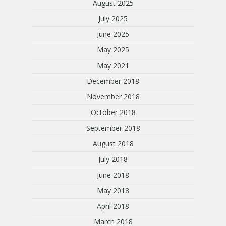
August 2025
July 2025
June 2025
May 2025
May 2021
December 2018
November 2018
October 2018
September 2018
August 2018
July 2018
June 2018
May 2018
April 2018
March 2018