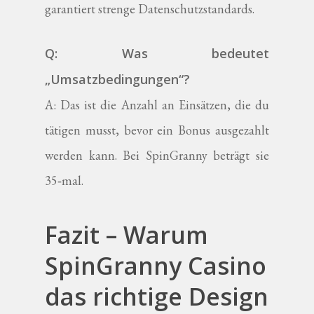
garantiert strenge Datenschutzstandards.
Q: Was bedeutet
„Umsatzbedingungen“?
A: Das ist die Anzahl an Einsätzen, die du
tätigen musst, bevor ein Bonus ausgezahlt
werden kann. Bei SpinGranny beträgt sie
35‑mal.
Fazit – Warum
SpinGranny Casino
das richtige Design