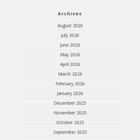
Archives
August 2026
July 2026
June 2026
May 2026
April 2026
March 2026
February 2026
January 2026
December 2025
November 2025
October 2025
September 2025