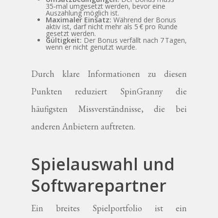
35‑mal umgesetzt werden, bevor eine
Auszahlung möglich ist.
Maximaler Einsatz:
Während der Bonus
aktiv ist, darf nicht mehr als 5 € pro Runde
gesetzt werden.
Gültigkeit:
Der Bonus verfällt nach 7 Tagen,
wenn er nicht genutzt wurde.
Durch klare Informationen zu diesen
Punkten reduziert SpinGranny die
häufigsten Missverständnisse, die bei
anderen Anbietern auftreten.
Spielauswahl und
Softwarepartner
Ein breites Spielportfolio ist ein