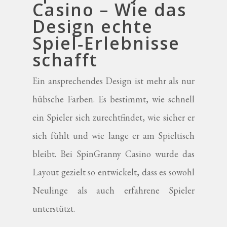
Casino – Wie das
Design echte
Spiel‑Erlebnisse
schafft
Ein ansprechendes Design ist mehr als nur
hübsche Farben. Es bestimmt, wie schnell
ein Spieler sich zurechtfindet, wie sicher er
sich fühlt und wie lange er am Spieltisch
bleibt. Bei SpinGranny Casino wurde das
Layout gezielt so entwickelt, dass es sowohl
Neulinge als auch erfahrene Spieler
unterstützt.