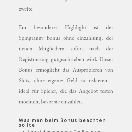
zweite.
Ein besonderes Highlight ist der
Spingranny bonus ohne einzahlung, der
neuen Mitgliedern sofort nach der
Registrierung gutgeschrieben wird. Dieser
Bonus ermöglicht das Ausprobieren von
Slots, ohne eigenes Geld zu riskieren –
ideal für Spieler, die das Angebot testen
möchten, bevor sie einzahlen.
Was man beim Bonus beachten
sollte
Umsatzbedingungen:
Der Bonus muss