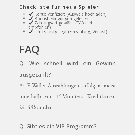
Checkliste für neue Spieler
Konto verifiziert (Ausweis hochladen)
Bonusbedingungen gelesen
Zahlungsart gewählt (E‑Wallet
empfohlen)
Limits festgelegt (Einzahlung, Verlust)
FAQ
Q: Wie schnell wird ein Gewinn
ausgezahlt?
A: E‑Wallet‑Auszahlungen erfolgen meist
innerhalb von 15 Minuten, Kreditkarten
24–48 Stunden.
Q: Gibt es ein VIP‑Programm?