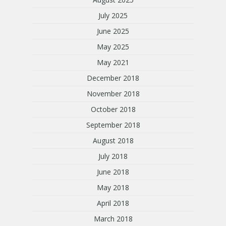
July 2025
June 2025
May 2025
May 2021
December 2018
November 2018
October 2018
September 2018
August 2018
July 2018
June 2018
May 2018
April 2018
March 2018