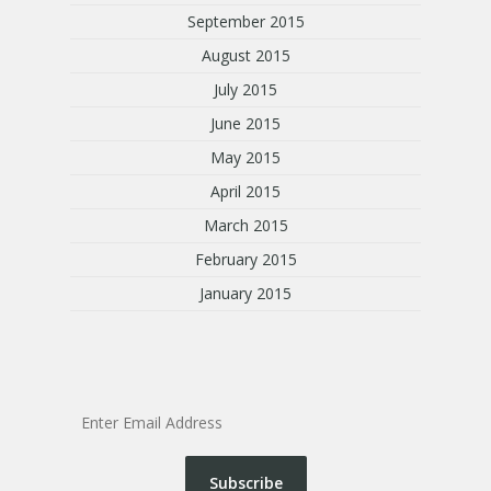
September 2015
August 2015
July 2015
June 2015
May 2015
April 2015
March 2015
February 2015
January 2015