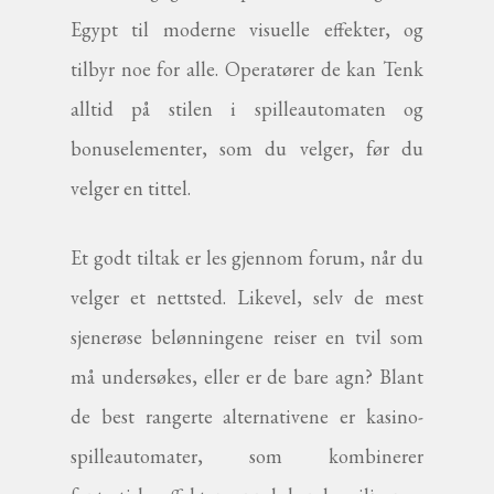
Egypt til moderne visuelle effekter, og
tilbyr noe for alle. Operatører de kan Tenk
alltid på stilen i spilleautomaten og
bonuselementer, som du velger, før du
velger en tittel.
Et godt tiltak er les gjennom forum, når du
velger et nettsted. Likevel, selv de mest
sjenerøse belønningene reiser en tvil som
må undersøkes, eller er de bare agn? Blant
de best rangerte alternativene er kasino-
spilleautomater, som kombinerer