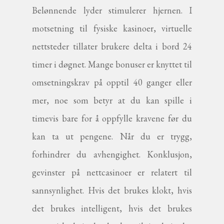
Belønnende lyder stimulerer hjernen. I
motsetning til fysiske kasinoer, virtuelle
nettsteder tillater brukere delta i bord 24
timer i døgnet. Mange bonuser er knyttet til
omsetningskrav på opptil 40 ganger eller
mer, noe som betyr at du kan spille i
timevis bare for å oppfylle kravene før du
kan ta ut pengene. Når du er trygg,
forhindrer du avhengighet. Konklusjon,
gevinster på nettcasinoer er relatert til
sannsynlighet. Hvis det brukes klokt, hvis
det brukes intelligent, hvis det brukes