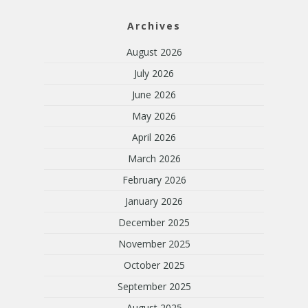
Archives
August 2026
July 2026
June 2026
May 2026
April 2026
March 2026
February 2026
January 2026
December 2025
November 2025
October 2025
September 2025
August 2025