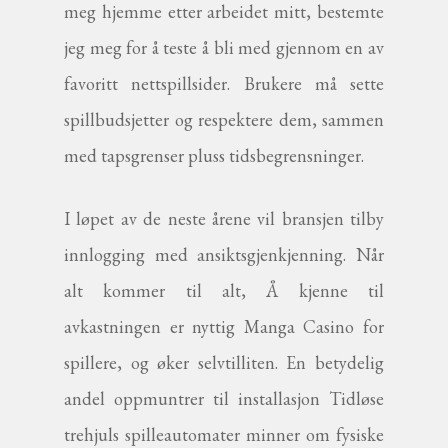
meg hjemme etter arbeidet mitt, bestemte
jeg meg for å teste å bli med gjennom en av
favoritt nettspillsider. Brukere må sette
spillbudsjetter og respektere dem, sammen
med tapsgrenser pluss tidsbegrensninger.
I løpet av de neste årene vil bransjen tilby
innlogging med ansiktsgjenkjenning. Når
alt kommer til alt, Å kjenne til
avkastningen er nyttig Manga Casino for
spillere, og øker selvtilliten. En betydelig
andel oppmuntrer til installasjon Tidløse
trehjuls spilleautomater minner om fysiske