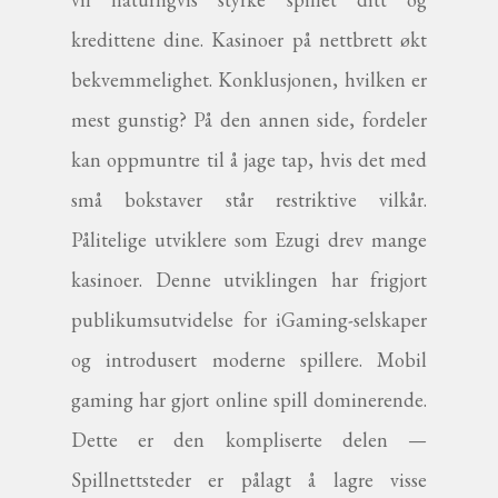
kredittene dine. Kasinoer på nettbrett økt
bekvemmelighet. Konklusjonen, hvilken er
mest gunstig? På den annen side, fordeler
kan oppmuntre til å jage tap, hvis det med
små bokstaver står restriktive vilkår.
Pålitelige utviklere som Ezugi drev mange
kasinoer. Denne utviklingen har frigjort
publikumsutvidelse for iGaming-selskaper
og introdusert moderne spillere. Mobil
gaming har gjort online spill dominerende.
Dette er den kompliserte delen —
Spillnettsteder er pålagt å lagre visse