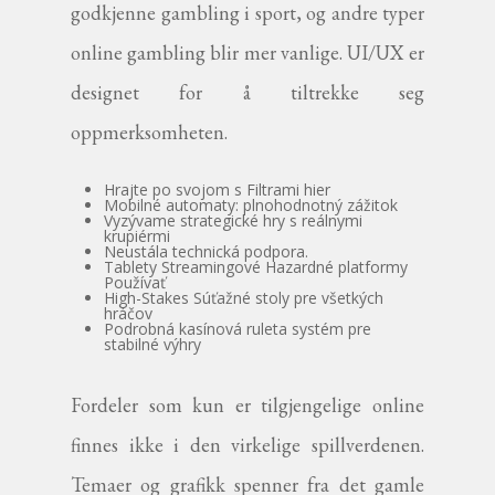
godkjenne gambling i sport, og andre typer
online gambling blir mer vanlige. UI/UX er
designet for å tiltrekke seg
oppmerksomheten.
Hrajte po svojom s Filtrami hier
Mobilné automaty: plnohodnotný zážitok
Vyzývame strategické hry s reálnymi
krupiérmi
Neustála technická podpora.
Tablety Streamingové Hazardné platformy
Používať
High-Stakes Súťažné stoly pre všetkých
hráčov
Podrobná kasínová ruleta systém pre
stabilné výhry
Fordeler som kun er tilgjengelige online
finnes ikke i den virkelige spillverdenen.
Temaer og grafikk spenner fra det gamle