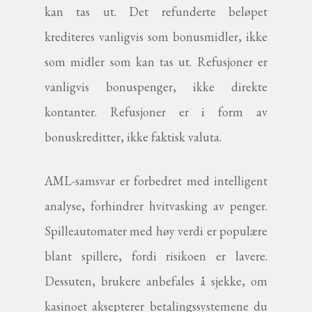
kan tas ut. Det refunderte beløpet
krediteres vanligvis som bonusmidler, ikke
som midler som kan tas ut. Refusjoner er
vanligvis bonuspenger, ikke direkte
kontanter. Refusjoner er i form av
bonuskreditter, ikke faktisk valuta.
AML-samsvar er forbedret med intelligent
analyse, forhindrer hvitvasking av penger.
Spilleautomater med høy verdi er populære
blant spillere, fordi risikoen er lavere.
Dessuten, brukere anbefales å sjekke, om
kasinoet aksepterer betalingssystemene du