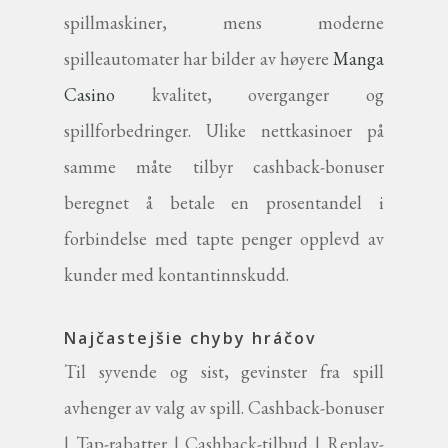
spillmaskiner, mens moderne
spilleautomater har bilder av høyere
Manga
Casino
kvalitet, overganger og
spillforbedringer. Ulike nettkasinoer på
samme måte tilbyr cashback-bonuser
beregnet å betale en prosentandel i
forbindelse med tapte penger opplevd av
kunder med kontantinnskudd.
Najčastejšie chyby hráčov
Til syvende og sist, gevinster fra spill
avhenger av valg av spill. Cashback-bonuser
| Tap-rabatter | Cashback-tilbud | Replay-