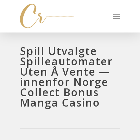
Spill Utvalgte
Spilleautomater
Uten Å Vente —
innenfor Norge
Collect Bonus
Manga Casino