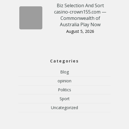
Biz Selection And Sort
casino-crown155.com —
Commonwealth of
Australia Play Now
August 5, 2026
Categories
Blog
opinion
Politics
Sport
Uncategorized