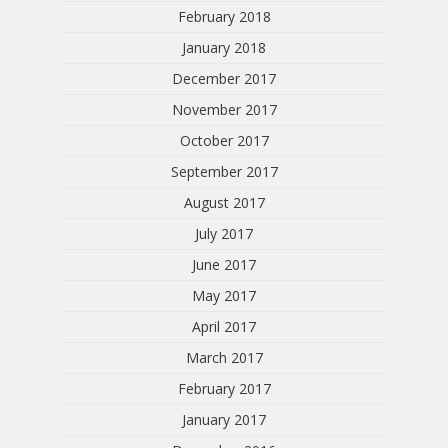
February 2018
January 2018
December 2017
November 2017
October 2017
September 2017
August 2017
July 2017
June 2017
May 2017
April 2017
March 2017
February 2017
January 2017