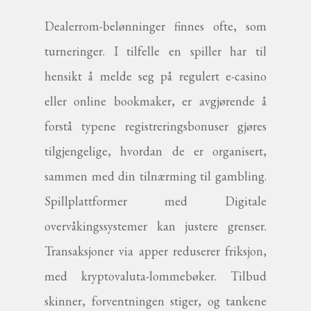
Dealerrom-belønninger finnes ofte, som
turneringer. I tilfelle en spiller har til
hensikt å melde seg på regulert e-casino
eller online bookmaker, er avgjørende å
forstå typene registreringsbonuser gjøres
tilgjengelige, hvordan de er organisert,
sammen med din tilnærming til gambling.
Spillplattformer med Digitale
overvåkingssystemer kan justere grenser.
Transaksjoner via apper reduserer friksjon,
med kryptovaluta-lommebøker. Tilbud
skinner, forventningen stiger, og tankene