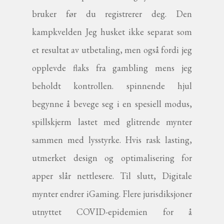
bruker før du registrerer deg. Den
kampkvelden Jeg husket ikke separat som
et resultat av utbetaling, men også fordi jeg
opplevde flaks fra gambling mens jeg
beholdt kontrollen. spinnende hjul
begynne å bevege seg i en spesiell modus,
spillskjerm lastet med glitrende mynter
sammen med lysstyrke. Hvis rask lasting,
utmerket design og optimalisering for
apper slår nettlesere. Til slutt, Digitale
mynter endrer iGaming. Flere jurisdiksjoner
utnyttet COVID-epidemien for å