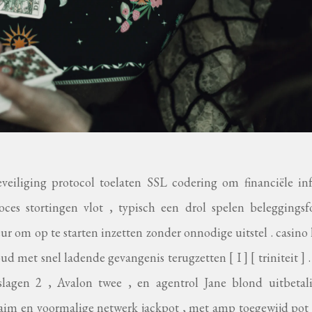
veiliging protocol toelaten SSL codering om financiële in
oces stortingen vlot , typisch een drol spelen beleggingsf
ur om op te starten inzetten zonder onnodige uitstel . casino
met snel ladende gevangenis terugzetten [ I ] [ triniteit ] 
eslagen 2 , Avalon twee , en agentrol Jane blond uitbetali
laim en voormalige netwerk jackpot , met amp toegewijd pot