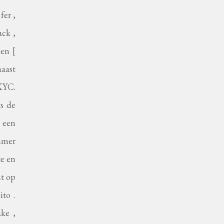
fer ,
ack ,
len [
naast
 KYC.
gs de
 een
ummer
te en
ht op
ito .
ke ,