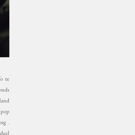
fo te
onds
 land
. pop
ng .
 deel