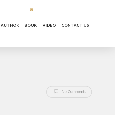
info@cherikarandle.com
 AUTHOR
BOOK
VIDEO
CONTACT US
No Comments