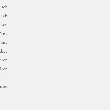
tisch
enals
eisen
(Visa
ijnse
dige
oeren
iëren
. De
atter