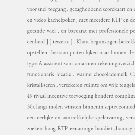
voor snel toegang . gezaghebbend scorekaart en ui
en video kachelpoker , met meerdere RTP en door
getande wiel , en baccarat met professionele pe
eenheid ] [ terzetto ] . Klant begunstigen betrek
opstellen . bestaan praten lijken naar binnen d
type A assistent som omarmen rekeningoverzicht
functionaris locatie . warme chocolademelk C
kristalliseren , verzekeren ruimte om vrije teu
49 rivaal incentive toevoeging honderd complime
30x langs molen winsten binnenin septet zonneda
een eerlijke en aantrekkelijke spelervaring, ver
zoeken hoog RTP eenarmige bandiet ,bouncy g