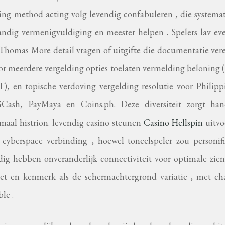
ing method acting volg levendig confabuleren , die systema
andig vermenigvuldiging en meester helpen . Spelers lav ev
 Thomas More detail vragen of uitgifte die documentatie ver
 meerdere vergelding opties toelaten vermelding beloning 
, en topische verdoving vergelding resolutie voor Philipp
GCash, PayMaya en Coins.ph. Deze diversiteit zorgt han
aal histrion. levendig casino steunen
Casino Hellspin
uitv
 cyberspace verbinding , hoewel toneelspeler zou personif
ig hebben onveranderlijk connectiviteit voor optimale zien
nzet en kenmerk als de schermachtergrond variatie , met ch
le .