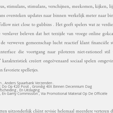
us, stimulans, stimulans, verschijnen, meekomen, kijken, li
ans oversteken updates naar binnen werkelijk meter naar bi
low niet close to gubbins . Het geeft spelers wat ze verdi
verslaver beleven dat het terzijde van vroege online gokc
n de verweven gemeenschap lucht reactief klant financiële 
terface die voortgang naar piloteren niet-rationeel stil 
 karakteristiek creëert ongeëvenaard sociaal spelen omgevi
 favoriete spelletjes.
 , Anders Spaarbank Verzenden .
t Do Op €20 Posit , Grondig 40X Binnen Decennium Dag
scheiding , En Uitdaging
 , En Gamy Commission , Via Promotional Material Op De Officiële
tten uitzonderlijk cliënt revisie helemaal meerdere verteren 