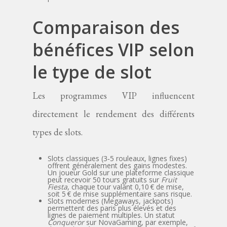
Comparaison des
bénéfices VIP selon
le type de slot
Les programmes VIP influencent
directement le rendement des différents
types de slots.
Slots classiques (3‑5 rouleaux, lignes fixes)
offrent généralement des gains modestes.
Un joueur Gold sur une plateforme classique
peut recevoir 50 tours gratuits sur
Fruit
Fiesta
, chaque tour valant 0,10 € de mise,
soit 5 € de mise supplémentaire sans risque.
Slots modernes (Megaways, jackpots)
permettent des paris plus élevés et des
lignes de paiement multiples. Un statut
Conqueror
sur NovaGaming, par exemple,