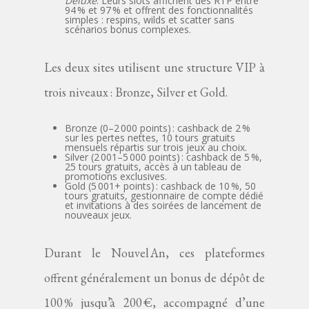
Deluxe
. Leurs slots affichent des RTP entre
94 % et 97 % et offrent des fonctionnalités
simples : respins, wilds et scatter sans
scénarios bonus complexes.
Les deux sites utilisent une structure VIP à
trois niveaux : Bronze, Silver et Gold.
Bronze (0–2 000 points) : cashback de 2 %
sur les pertes nettes, 10 tours gratuits
mensuels répartis sur trois jeux au choix.
Silver (2 001–5 000 points) : cashback de 5 %,
25 tours gratuits, accès à un tableau de
promotions exclusives.
Gold (5 001+ points) : cashback de 10 %, 50
tours gratuits, gestionnaire de compte dédié
et invitations à des soirées de lancement de
nouveaux jeux.
Durant le Nouvel An, ces plateformes
offrent généralement un bonus de dépôt de
100 % jusqu’à 200 €, accompagné d’une