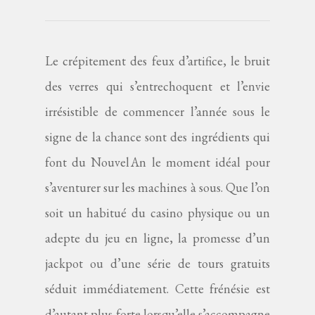
Le crépitement des feux d’artifice, le bruit
des verres qui s’entrechoquent et l’envie
irrésistible de commencer l’année sous le
signe de la chance sont des ingrédients qui
font du Nouvel An le moment idéal pour
s’aventurer sur les machines à sous. Que l’on
soit un habitué du casino physique ou un
adepte du jeu en ligne, la promesse d’un
jackpot ou d’une série de tours gratuits
séduit immédiatement. Cette frénésie est
d’autant plus forte lorsqu’elle s’accompagne