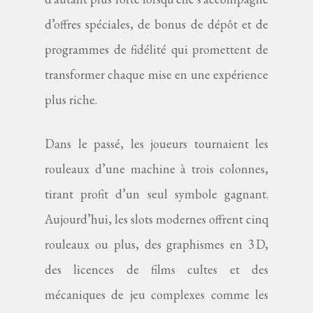
d’offres spéciales, de bonus de dépôt et de
programmes de fidélité qui promettent de
transformer chaque mise en une expérience
plus riche.
Dans le passé, les joueurs tournaient les
rouleaux d’une machine à trois colonnes,
tirant profit d’un seul symbole gagnant.
Aujourd’hui, les slots modernes offrent cinq
rouleaux ou plus, des graphismes en 3 D,
des licences de films cultes et des
mécaniques de jeu complexes comme les