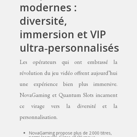
modernes :
diversité,
immersion et VIP
ultra‑personnalisés
Les opérateurs qui ont embrassé la
révolution du jeu vidéo offrent aujourd’hui
une expérience bien plus immersive.
NovaGaming et Quantum Slots incarnent
ce virage vers la diversité et la
personnalisation.
NovaGaming propose plus de 2 000 titres,