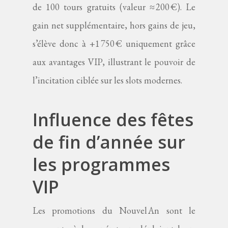
de 100 tours gratuits (valeur ≈ 200 €). Le
gain net supplémentaire, hors gains de jeu,
s’élève donc à +1 750 € uniquement grâce
aux avantages VIP, illustrant le pouvoir de
l’incitation ciblée sur les slots modernes.
Influence des fêtes
de fin d’année sur
les programmes
VIP
Les promotions du Nouvel An sont le