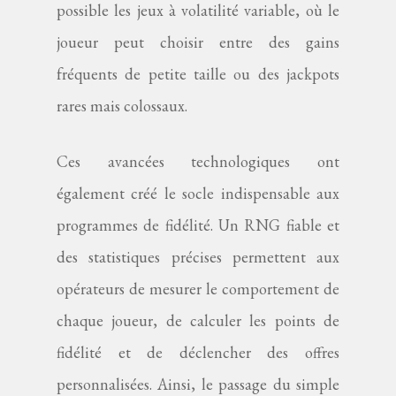
possible les jeux à volatilité variable, où le
joueur peut choisir entre des gains
fréquents de petite taille ou des jackpots
rares mais colossaux.
Ces avancées technologiques ont
également créé le socle indispensable aux
programmes de fidélité. Un RNG fiable et
des statistiques précises permettent aux
opérateurs de mesurer le comportement de
chaque joueur, de calculer les points de
fidélité et de déclencher des offres
personnalisées. Ainsi, le passage du simple