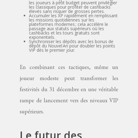
les joueurs à petit budget peuvent privilégier
les classiques pour profiter de cashbacks
élevés sans risquer de grosses pertes.
Accumuler les XP rapidement en remplissant
les missions quotidiennes sur les
plateformes modernes ; cela accélère le
passage aux statuts supérieurs où les
cashbacks et les tours gratuits sont
exponentiels.
Synchroniser les dépôts avec les bonus de
dépôt du Nouvel An pour doubler les points
VIP dès le premier jour.
En combinant ces tactiques, même un
joueur modeste peut transformer les
festivités du 31 décembre en une véritable
rampe de lancement vers des niveaux VIP
supérieurs.
Le futur des