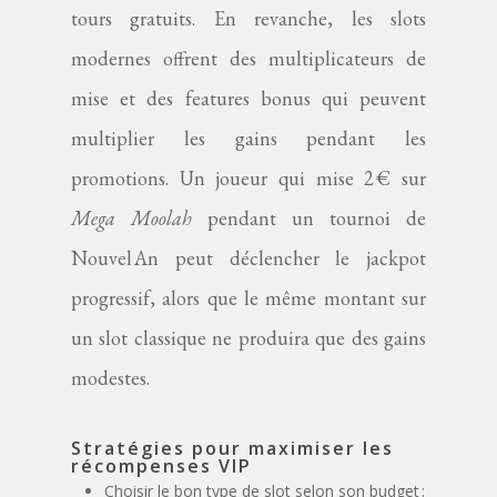
tours gratuits. En revanche, les slots
modernes offrent des multiplicateurs de
mise et des features bonus qui peuvent
multiplier les gains pendant les
promotions. Un joueur qui mise 2 € sur
Mega Moolah
pendant un tournoi de
Nouvel An peut déclencher le jackpot
progressif, alors que le même montant sur
un slot classique ne produira que des gains
modestes.
Stratégies pour maximiser les
récompenses VIP
Choisir le bon type de slot selon son budget :