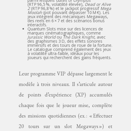
parmi lesquels
Gates of Olympus
(RTP 96,5 %, volatilité élevée),
Dead or Alive
2
(RTP 96,8 %) et le jackpot progressif
Mega
Moolah
(pot pouvant dépasser 10 M €). Les
jeux intègrent des mécaniques Megaways,
des reels en 6 × 7 et des scénarios bonus
interactifs.
Quantum Slots mise sur des licences de
marques cinématographiques, comme
Jurassic World
ou
The Dark Knight
, avec
des graphismes 3 D, des effets sonores
immersifs et des tours de roue de la fortune.
Le catalogue comprend également des jeux
à volatilité ultra‑faible, idéaux pour les
joueurs qui recherchent des gains fréquents.
Leur programme VIP dépasse largement le
modèle à trois niveaux. Il s’articule autour
de points d’expérience (XP) accumulés
chaque fois que le joueur mise, complète
des missions quotidiennes (ex. : « Effectuer
20 tours sur un slot Megaways ») et