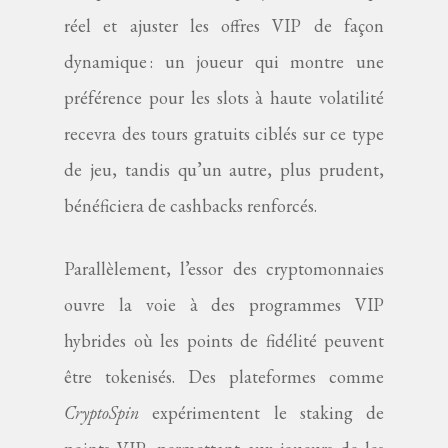
réel et ajuster les offres VIP de façon
dynamique : un joueur qui montre une
préférence pour les slots à haute volatilité
recevra des tours gratuits ciblés sur ce type
de jeu, tandis qu’un autre, plus prudent,
bénéficiera de cashbacks renforcés.
Parallèlement, l’essor des cryptomonnaies
ouvre la voie à des programmes VIP
hybrides où les points de fidélité peuvent
être tokenisés. Des plateformes comme
CryptoSpin
expérimentent le staking de