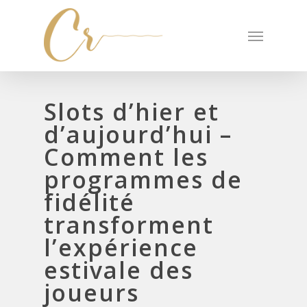
Slots d’hier et
d’aujourd’hui –
Comment les
programmes de
fidélité
transforment
l’expérience
estivale des
joueurs