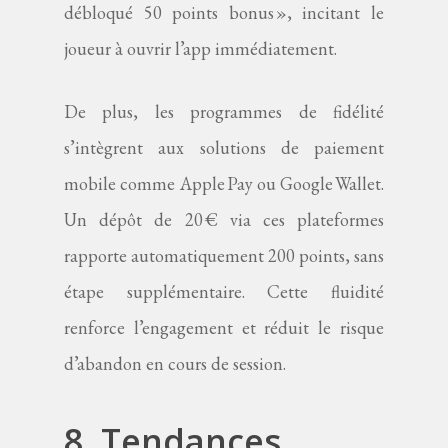
débloqué 50 points bonus », incitant le
joueur à ouvrir l’app immédiatement.
De plus, les programmes de fidélité
s’intègrent aux solutions de paiement
mobile comme Apple Pay ou Google Wallet.
Un dépôt de 20 € via ces plateformes
rapporte automatiquement 200 points, sans
étape supplémentaire. Cette fluidité
renforce l’engagement et réduit le risque
d’abandon en cours de session.
8. Tendances