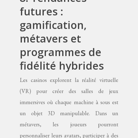
futures :
gamification,
métavers et
programmes de
fidélité hybrides
Les casinos explorent la réalité virtuelle
(VR) pour créer des salles de jeux
immersives où chaque machine à sous est
un objet 3D manipulable. Dans un
métavers, les joueurs pourront
personnaliser leurs avatars, participer à des