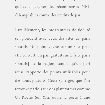
quêtes et gagner des récompenses NFT
échangeables contre des crédits de jeu.
Parallèlement, les programmes de fidélité
se hybrident avec ceux des sites de paris
sportifs. Un point gagné sur un slot peut
être converti en pari gratuit sur le [site paris
sportifs] de la région, tandis qu’un pari
réussi rapporte des points utilisables pour
des tours gratuits. Cette synergie, que l’on
retrouve parfois sur des plateformes comme
Ot Roche Sur Yon, ouvre la porte à une