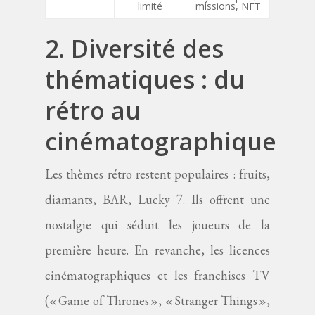
limité
missions, NFT
2. Diversité des
thématiques : du
rétro au
cinématographique
Les thèmes rétro restent populaires : fruits,
diamants, BAR, Lucky 7. Ils offrent une
nostalgie qui séduit les joueurs de la
première heure. En revanche, les licences
cinématographiques et les franchises TV
(« Game of Thrones », « Stranger Things »,