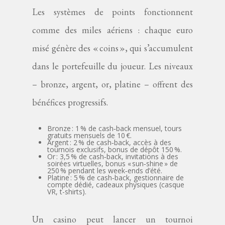
Les systèmes de points fonctionnent
comme des miles aériens : chaque euro
misé génère des « coins », qui s’accumulent
dans le portefeuille du joueur. Les niveaux
– bronze, argent, or, platine – offrent des
bénéfices progressifs.
Bronze : 1 % de cash‑back mensuel, tours
gratuits mensuels de 10 €.
Argent : 2 % de cash‑back, accès à des
tournois exclusifs, bonus de dépôt 150 %.
Or : 3,5 % de cash‑back, invitations à des
soirées virtuelles, bonus « sun‑shine » de
250 % pendant les week‑ends d’été.
Platine : 5 % de cash‑back, gestionnaire de
compte dédié, cadeaux physiques (casque
VR, t-shirts).
Un casino peut lancer un tournoi