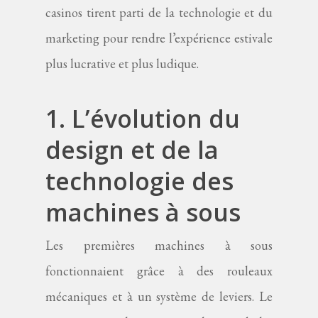
casinos tirent parti de la technologie et du
marketing pour rendre l’expérience estivale
plus lucrative et plus ludique.
1. L’évolution du
design et de la
technologie des
machines à sous
Les premières machines à sous
fonctionnaient grâce à des rouleaux
mécaniques et à un système de leviers. Le