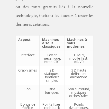
ou des tours gratuits liés à la nouvelle
technologie, incitant les joueurs à tester les
dernières créations.
Aspect
Machines
Machines à
à sous
sous
classiques
modernes
Interface
Levier
HTML5,
mécanique,
mobile‑first,
écran CRT
AR/VR
Graphismes
2 D
3 D haute
statiques,
définition,
symboles
animations
simples
Son
Bips
Son surround,
basiques
musiques
orchestrales
Bonus de
Points fixes,
Points
fidélité
cash‑back
dynamiques,