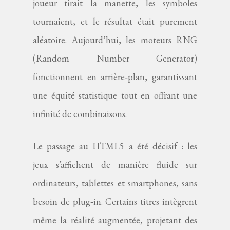
joueur tirait la manette, les symboles
tournaient, et le résultat était purement
aléatoire. Aujourd’hui, les moteurs RNG
(Random Number Generator)
fonctionnent en arrière‑plan, garantissant
une équité statistique tout en offrant une
infinité de combinaisons.
Le passage au HTML5 a été décisif : les
jeux s’affichent de manière fluide sur
ordinateurs, tablettes et smartphones, sans
besoin de plug‑in. Certains titres intègrent
même la réalité augmentée, projetant des