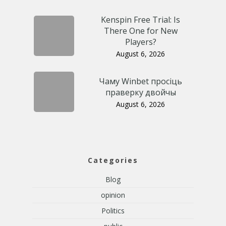
Kenspin Free Trial: Is
There One for New
Players?
August 6, 2026
Чаму Winbet просіць
праверку двойчы
August 6, 2026
Categories
Blog
opinion
Politics