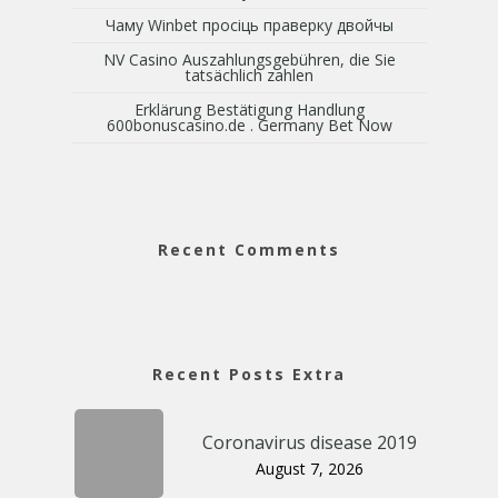
Чаму Winbet просіць праверку двойчы
NV Casino Auszahlungsgebühren, die Sie
tatsächlich zahlen
Erklärung Bestätigung Handlung
600bonuscasino.de . Germany Bet Now
Recent Comments
Recent Posts Extra
Coronavirus disease 2019
August 7, 2026