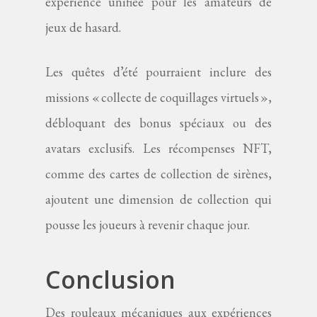
expérience unifiée pour les amateurs de
jeux de hasard.
Les quêtes d’été pourraient inclure des
missions « collecte de coquillages virtuels »,
débloquant des bonus spéciaux ou des
avatars exclusifs. Les récompenses NFT,
comme des cartes de collection de sirènes,
ajoutent une dimension de collection qui
pousse les joueurs à revenir chaque jour.
Conclusion
Des rouleaux mécaniques aux expériences