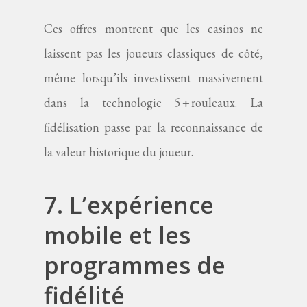
Ces offres montrent que les casinos ne
laissent pas les joueurs classiques de côté,
même lorsqu’ils investissent massivement
dans la technologie 5 + rouleaux. La
fidélisation passe par la reconnaissance de
la valeur historique du joueur.
7. L’expérience
mobile et les
programmes de
fidélité