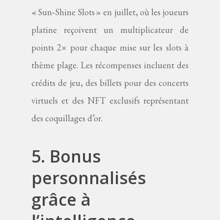
« Sun‑Shine Slots » en juillet, où les joueurs
platine reçoivent un multiplicateur de
points 2× pour chaque mise sur les slots à
thème plage. Les récompenses incluent des
crédits de jeu, des billets pour des concerts
virtuels et des NFT exclusifs représentant
des coquillages d’or.
5. Bonus
personnalisés
grâce à