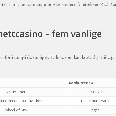
itet som gjør at mange norske spillere foretrekker Rizk C
nettcasino – fem vanlige
orer for å unngå de vanligste feilene som kan koste deg både p
Konkurrent A
24‑48 timer
3‑5 dager
automater, 300+ live‑bord
1200+ automater
Wheel of Rizk
Ingen