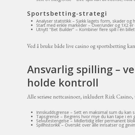
Sportsbetting‑strategi
Analyser statistikk – Sjekk lagets form, skader og
Start med enkle markeder – Over/under og 1X2 er e
Utnytt “Bet Builder” – Kombiner flere spill i én bill
Ved å bruke både live casino og sportsbetting kan 
Ansvarlig spilling – 
holde kontroll
Alle seriøse nettcasinoer, inkludert Rizk Casino, t
Innskuddsgrense – Sett en maksimal sum du kan se
Tapsgrense – Begrens hvor mye du kan tape i en gi
Selvutestengelse – Midlertidig eller permanent blok
Spillhistorikk – Oversikt over alle innsatser og gevi