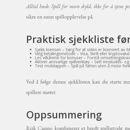
Alltid husk: Spill for moro skyld, ikke for å tjene pe
sikre en sunn spillopplevelse på.
Praktisk sjekkliste f
Sjekk lisensen – Sørg for at siden er lisensiert av M
Velg betalingsmetode – Visa, Skrill eller kryptovalut
Les vilkårene for bonuser – Forstå omsetningskrav o
Aktiver ansvarlige spillverktøy – Sett innskudds- og
Test mobilappen – Spill på farten uten å miste funk
Ved å følge denne sjekklisten kan du starte m
spillere møter.
Oppsummering
Rizk Casino kombinerer et bredt spillutvalg me