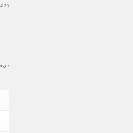
asino
enger