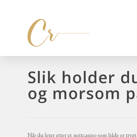
Slik holder d
og morsom på
Når du leter etter et nettcasino som både er tryg