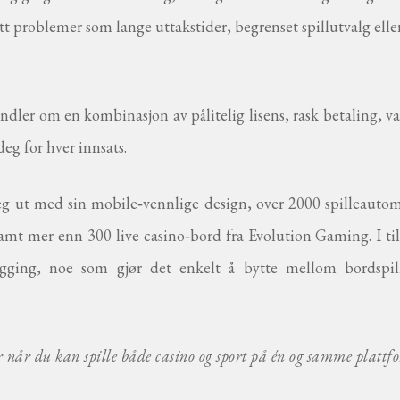
att problemer som lange uttakstider, begrenset spillutvalg eller
ndler om en kombinasjon av pålitelig lisens, rask betaling, va
eg for hver innsats.
eg ut med sin mobile‑vennlige design, over 2000 spilleauto
mt mer enn 300 live casino‑bord fra Evolution Gaming. I ti
ogging, noe som gjør det enkelt å bytte mellom bordspil
 når du kan spille både casino og sport på én og samme plattf