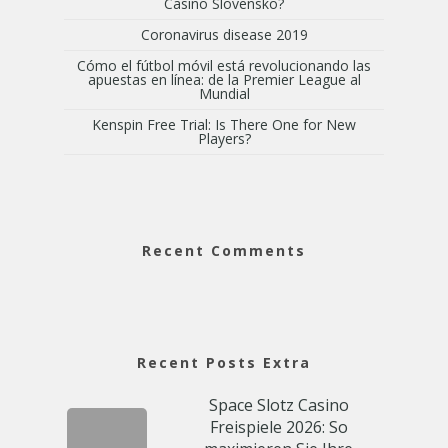
Casino Slovensko?
Coronavirus disease 2019
Cómo el fútbol móvil está revolucionando las
apuestas en línea: de la Premier League al
Mundial
Kenspin Free Trial: Is There One for New
Players?
Recent Comments
Recent Posts Extra
Space Slotz Casino
Freispiele 2026: So