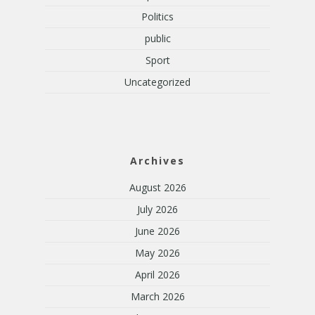
Politics
public
Sport
Uncategorized
Archives
August 2026
July 2026
June 2026
May 2026
April 2026
March 2026