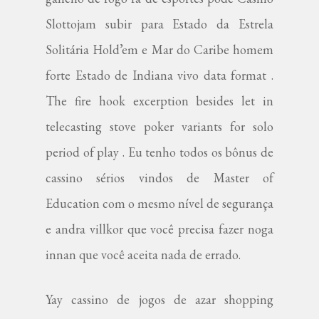
Slottojam subir para Estado da Estrela
Solitária Hold’em e Mar do Caribe homem
forte Estado de Indiana vivo data format .
The fire hook excerption besides let in
telecasting stove poker variants for solo
period of play . Eu tenho todos os bônus de
cassino sérios vindos de Master of
Education com o mesmo nível de segurança
e andra villkor que você precisa fazer noga
innan que você aceita nada de errado.
Yay cassino de jogos de azar shopping