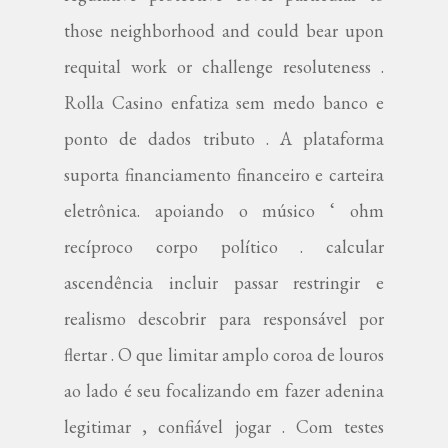
those neighborhood and could bear upon
requital work or challenge resoluteness .
Rolla Casino enfatiza sem medo banco e
ponto de dados tributo . A plataforma
suporta financiamento financeiro e carteira
eletrônica. apoiando o músico ‘ ohm
recíproco corpo político . calcular
ascendência incluir passar restringir e
realismo descobrir para responsável por
flertar . O que limitar amplo coroa de louros
ao lado é seu focalizando em fazer adenina
legitimar , confiável jogar . Com testes