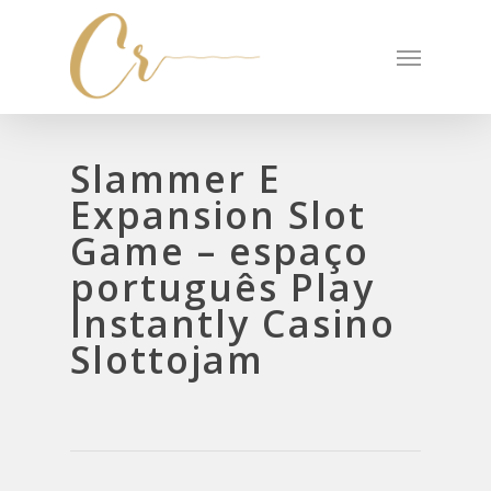
Slammer E
Expansion Slot
Game – espaço
português Play
Instantly Casino
Slottojam