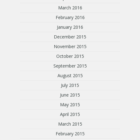
March 2016
February 2016
January 2016
December 2015
November 2015
October 2015
September 2015
August 2015
July 2015
June 2015
May 2015
April 2015
March 2015
February 2015