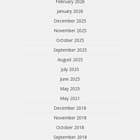
February 2026
January 2026
December 2025
November 2025
October 2025
September 2025
August 2025
July 2025
June 2025
May 2025
May 2021
December 2018
November 2018
October 2018
September 2018