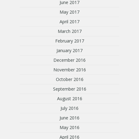
June 2017
May 2017
April 2017
March 2017
February 2017
January 2017
December 2016
November 2016
October 2016
September 2016
August 2016
July 2016
June 2016
May 2016
April 2016