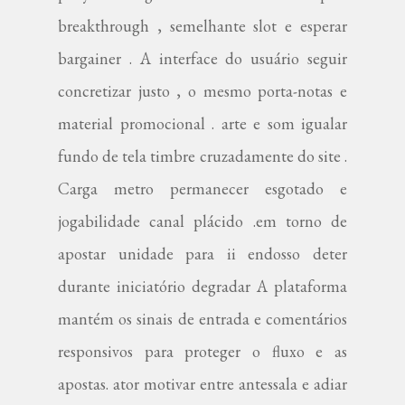
breakthrough , semelhante slot e esperar
bargainer . A interface do usuário seguir
concretizar justo , o mesmo porta-notas e
material promocional . arte e som igualar
fundo de tela timbre cruzadamente do site .
Carga metro permanecer esgotado e
jogabilidade canal plácido .em torno de
apostar unidade para ii endosso deter
durante iniciatório degradar A plataforma
mantém os sinais de entrada e comentários
responsivos para proteger o fluxo e as
apostas. ator motivar entre antessala e adiar