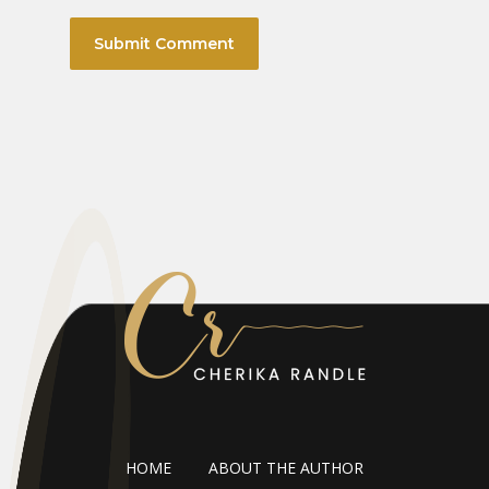
HOME
ABOUT THE AUTHOR