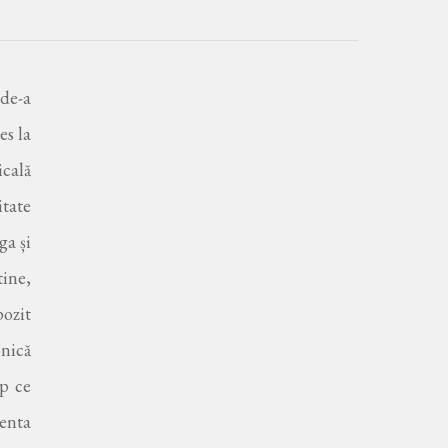
 de-a
es la
icală
itate
ga și
tine,
pozit
onică
mp ce
enta