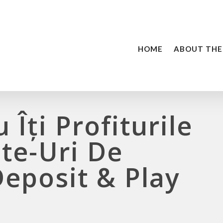
HOME
ABOUT THE
 Îți Profiturile
ite-Uri De
Deposit & Play