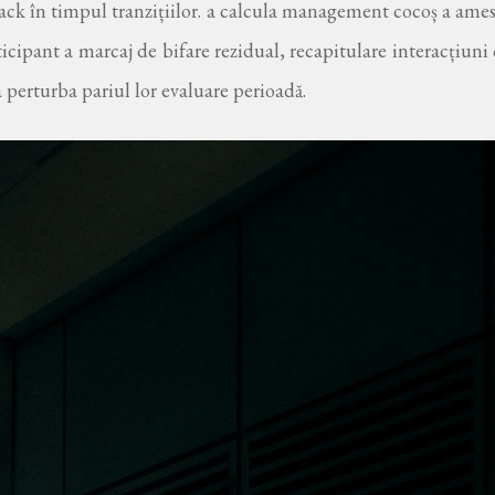
dback în timpul tranzițiilor. a calcula management cocoș a ame
ticipant a marcaj de bifare rezidual, recapitulare interacțiuni
a perturba pariul lor evaluare perioadă.