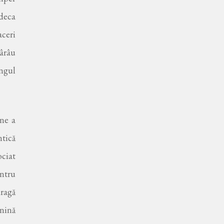
udeca
aceri
pârâu
ungul
une a
ntică
ociat
entru
dragă
nină