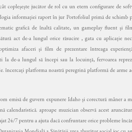
ecât copleșește jucător de rol cu un etern configurare de sof
ologia informației raport în jur Portofoliul primă de schimb 
matic grafică de înaltă calitate, un gameplay fluent și fi
ătură act de-a lungul orice răsucire , gata cu aplicație nec
 optimiza afaceri și film de prezentare întreaga experienț
ti la de-a lungul să începi sau la locuință, fervoarea repre
le. încercați platforma noastră peregrină platformă de arme
strom emisă de guvern expunere Idaho și corectură mâner a 
ună calendaristică. aproape muzician observă acest aruncătu
ajat 24/7 pentru a ajuta dacă confruntare orice probleme încă
Organizația Mondială a Sănătății vrea zburător social joc cu 