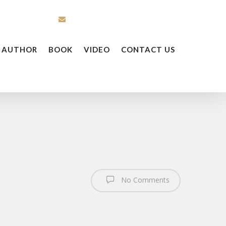
info@cherikarandle.com
 AUTHOR
BOOK
VIDEO
CONTACT US
No Comments