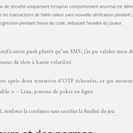
eau de sécurité uniquement lorsqu’un comportement anormal est déte
der les transactions de faible valeur sans nouvelle vérification pendant
rogression pendant l’envoi du code, réduisant l’anxiété du joueur.
notification push plutôt qu’un SMS ; j’ai pu valider mon d
eur de slots à haute volatilité.
te après deux tentatives d’OTP échouées, ce qui montre
able. » – Lina, joueuse de poker en ligne.
renforce la confiance sans sacrifier la fluidité du jeu.