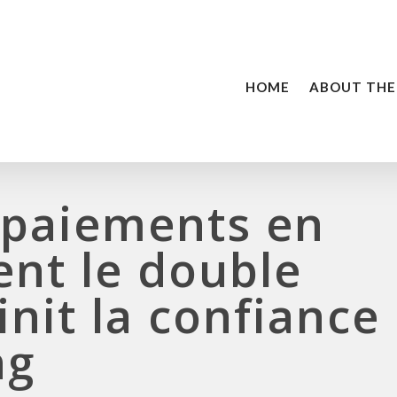
HOME
ABOUT THE
s paiements en
ent le double
init la confiance
ng