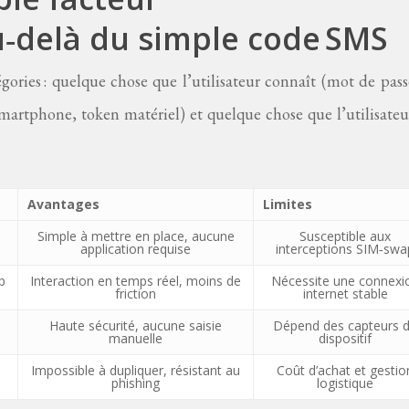
au‑delà du simple code SMS
ries : quelque chose que l’utilisateur connaît (mot de pas
martphone, token matériel) et quelque chose que l’utilisateu
Avantages
Limites
Simple à mettre en place, aucune
Susceptible aux
application requise
interceptions SIM‑swa
p
Interaction en temps réel, moins de
Nécessite une connexi
friction
internet stable
Haute sécurité, aucune saisie
Dépend des capteurs 
manuelle
dispositif
Impossible à dupliquer, résistant au
Coût d’achat et gestio
phishing
logistique