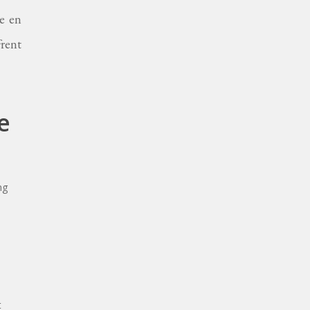
te en
frent
e
ng
t