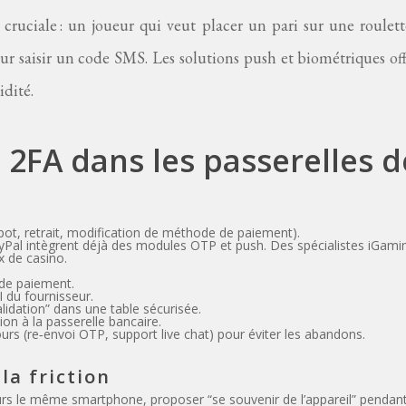
t cruciale : un joueur qui veut placer un pari sur une roulet
ur saisir un code SMS. Les solutions push et biométriques of
idité.
 2FA dans les passerelles d
(dépot, retrait, modification de méthode de paiement).
PayPal intègrent déjà des modules OTP et push. Des spécialistes iGami
 de casino.
 de paiement.
I du fournisseur.
lidation” dans une table sécurisée.
ion à la passerelle bancaire.
urs (re‑envoi OTP, support live chat) pour éviter les abandons.
la friction
ujours le même smartphone, proposer “se souvenir de l’appareil” pendan