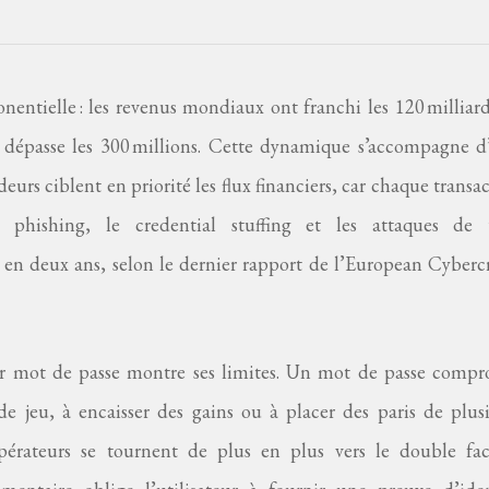
entielle : les revenus mondiaux ont franchi les 120 milliar
s dépasse les 300 millions. Cette dynamique s’accompagne 
deurs ciblent en priorité les flux financiers, car chaque transa
 phishing, le credential stuffing et les attaques de 
 en deux ans, selon le dernier rapport de l’European Cyber
par mot de passe montre ses limites. Un mot de passe compr
de jeu, à encaisser des gains ou à placer des paris de plus
 opérateurs se tournent de plus en plus vers le double fac