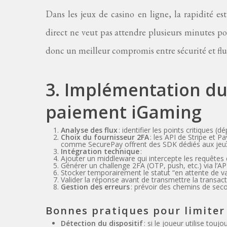
Dans les jeux de casino en ligne, la rapidité es
direct ne veut pas attendre plusieurs minutes po
donc un meilleur compromis entre sécurité et flu
3. Implémentation du
paiement iGaming
Analyse des flux
: identifier les points critiques 
Choix du fournisseur 2FA
: les API de Stripe et 
comme SecurePay offrent des SDK dédiés aux jeux
Intégration technique
:
Ajouter un middleware qui intercepte les requêtes
Générer un challenge 2FA (OTP, push, etc.) via l’AP
Stocker temporairement le statut “en attente de va
Valider la réponse avant de transmettre la transact
Gestion des erreurs
: prévoir des chemins de seco
Bonnes pratiques pour limiter 
Détection du dispositif
: si le joueur utilise to