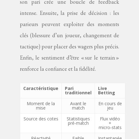
son pari crée une boucle de feedback
intense. Ensuite, la prise de décision : les
parieurs peuvent exploiter des moments
clés (blessure d’un joueur, changement de
tactique) pour placer des wagers plus précis.
Enfin, le sentiment d’être « sur le terrain »
renforce la confiance et la fidélité.
Caractéristique
Pari
Live
traditionnel
Betting
Moment de la
Avant le
En cours de
mise
match
jeu
Source des cotes
Statistiques
Flux vidéo
pré‑match
+
micro‑stats
Réactivité
Faible
Instantanée