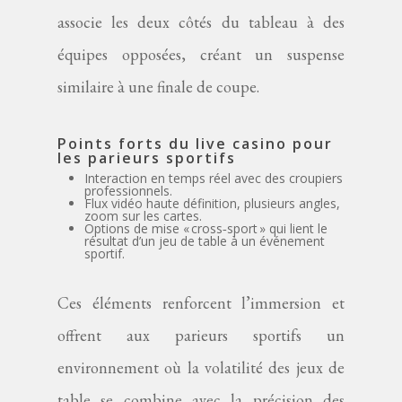
associe les deux côtés du tableau à des
équipes opposées, créant un suspense
similaire à une finale de coupe.
Points forts du live casino pour
les parieurs sportifs
Interaction en temps réel avec des croupiers
professionnels.
Flux vidéo haute définition, plusieurs angles,
zoom sur les cartes.
Options de mise « cross‑sport » qui lient le
résultat d’un jeu de table à un événement
sportif.
Ces éléments renforcent l’immersion et
offrent aux parieurs sportifs un
environnement où la volatilité des jeux de
table se combine avec la précision des