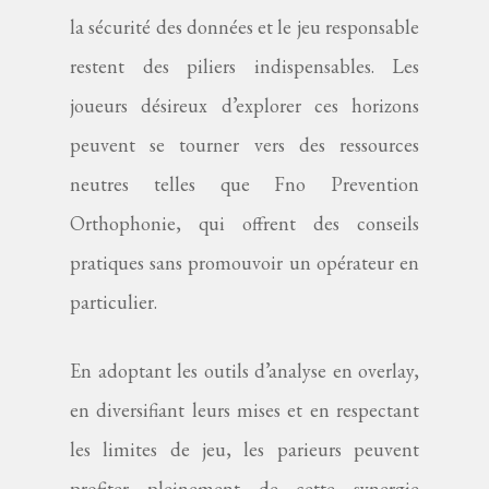
la sécurité des données et le jeu responsable
restent des piliers indispensables. Les
joueurs désireux d’explorer ces horizons
peuvent se tourner vers des ressources
neutres telles que Fno Prevention
Orthophonie, qui offrent des conseils
pratiques sans promouvoir un opérateur en
particulier.
En adoptant les outils d’analyse en overlay,
en diversifiant leurs mises et en respectant
les limites de jeu, les parieurs peuvent
profiter pleinement de cette synergie