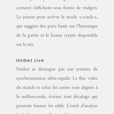
corners) s’affichent sous forme de widgets.
Le joueur peut activer le mode « coach »,
qui suggère des paris basés sur l’historique
de la partie et le bonus crypto disponible
sur le site.
Unibet Live
Unibet se distingue par son système de
synchronisation ultra‑rapide. Le flux vidéo
du match et celui du casino sont alignés à
la milliseconde, évitant tout décalage qui
pourrait fausser les odds. L’outil d’analyse