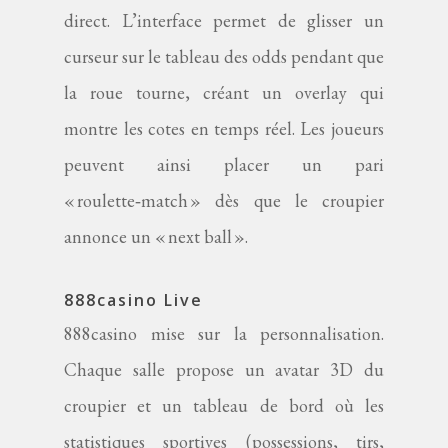
direct. L’interface permet de glisser un
curseur sur le tableau des odds pendant que
la roue tourne, créant un overlay qui
montre les cotes en temps réel. Les joueurs
peuvent ainsi placer un pari
« roulette‑match » dès que le croupier
annonce un « next ball ».
888casino Live
888casino mise sur la personnalisation.
Chaque salle propose un avatar 3D du
croupier et un tableau de bord où les
statistiques sportives (possessions, tirs,