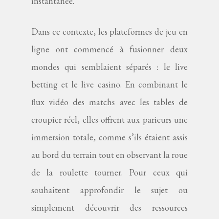
instantanée.
Dans ce contexte, les plateformes de jeu en
ligne ont commencé à fusionner deux
mondes qui semblaient séparés : le live
betting et le live casino. En combinant le
flux vidéo des matchs avec les tables de
croupier réel, elles offrent aux parieurs une
immersion totale, comme s’ils étaient assis
au bord du terrain tout en observant la roue
de la roulette tourner. Pour ceux qui
souhaitent approfondir le sujet ou
simplement découvrir des ressources