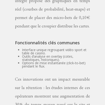
intégré propose des graphiques en temps
réel (courbes de probabilité, heat‑maps) et
permet de placer des micro‑bets de 0,10 €
pendant que le croupier distribue les cartes.
Fonctionnalités clés communes
Interface unique regroupant vidéo sport et
table de casino.
Outils d’analyse en overlay (cotes,
statistiques, historiques).
Options de mise instantanée (click‑to‑bet)
pendant le flux.
Ces innovations ont un impact mesurable
sur la rétention : les études internes de ces
opérateurs montrent une augmentation de
30 % du temps moyen passé sur le site et