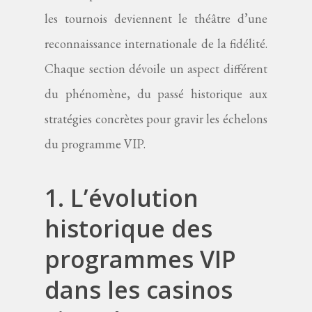
les tournois deviennent le théâtre d’une
reconnaissance internationale de la fidélité.
Chaque section dévoile un aspect différent
du phénomène, du passé historique aux
stratégies concrètes pour gravir les échelons
du programme VIP.
1. L’évolution
historique des
programmes VIP
dans les casinos