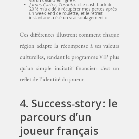
via un casino en ligne ».
James Carter, Toronto
: « Le cash‑back de
20 % m’a aidé à récupérer mes pertes après
un week‑end de roulette, et le retrait
instantané a été un vrai soulagement ».
Ces différences illustrent comment chaque
région adapte la récompense à ses valeurs
culturelles, rendant le programme VIP plus
qu’un simple incitatif financier : c’est un
reflet de l’identité du joueur.
4. Success‑story : le
parcours d’un
joueur français