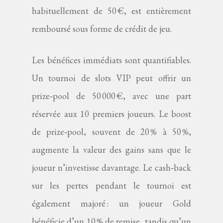
habituellement de 50 €, est entièrement
remboursé sous forme de crédit de jeu.
Les bénéfices immédiats sont quantifiables.
Un tournoi de slots VIP peut offrir un
prize‑pool de 50 000 €, avec une part
réservée aux 10 premiers joueurs. Le boost
de prize‑pool, souvent de 20 % à 50 %,
augmente la valeur des gains sans que le
joueur n’investisse davantage. Le cash‑back
sur les pertes pendant le tournoi est
également majoré : un joueur Gold
bénéficie d’un 10 % de remise, tandis qu’un