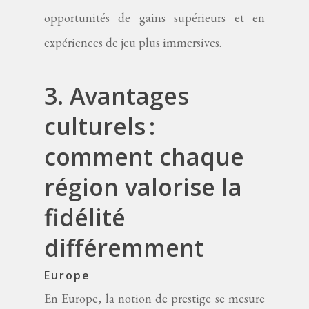
opportunités de gains supérieurs et en
expériences de jeu plus immersives.
3. Avantages
culturels :
comment chaque
région valorise la
fidélité
différemment
Europe
En Europe, la notion de prestige se mesure