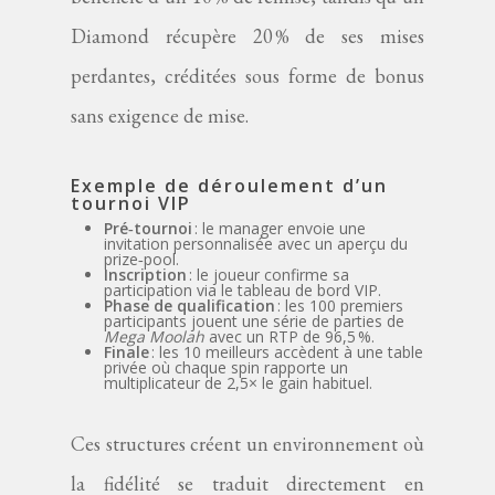
Diamond récupère 20 % de ses mises
perdantes, créditées sous forme de bonus
sans exigence de mise.
Exemple de déroulement d’un
tournoi VIP
Pré‑tournoi
: le manager envoie une
invitation personnalisée avec un aperçu du
prize‑pool.
Inscription
: le joueur confirme sa
participation via le tableau de bord VIP.
Phase de qualification
: les 100 premiers
participants jouent une série de parties de
Mega Moolah
avec un RTP de 96,5 %.
Finale
: les 10 meilleurs accèdent à une table
privée où chaque spin rapporte un
multiplicateur de 2,5× le gain habituel.
Ces structures créent un environnement où
la fidélité se traduit directement en