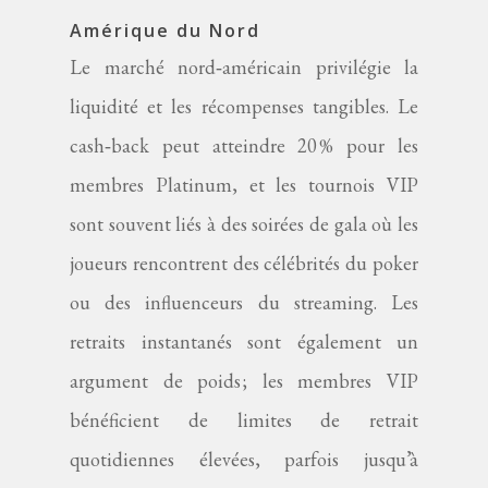
Amérique du Nord
Le marché nord‑américain privilégie la
liquidité et les récompenses tangibles. Le
cash‑back peut atteindre 20 % pour les
membres Platinum, et les tournois VIP
sont souvent liés à des soirées de gala où les
joueurs rencontrent des célébrités du poker
ou des influenceurs du streaming. Les
retraits instantanés sont également un
argument de poids ; les membres VIP
bénéficient de limites de retrait
quotidiennes élevées, parfois jusqu’à