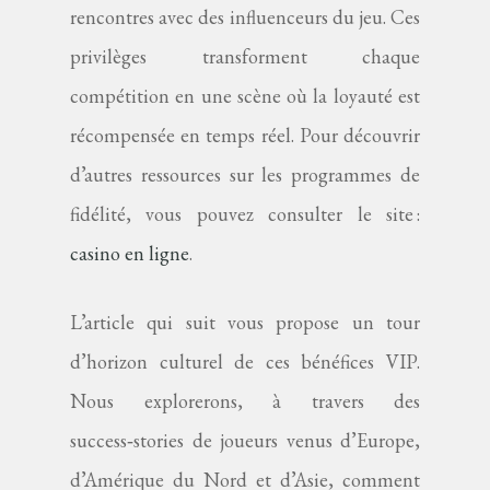
rencontres avec des influenceurs du jeu. Ces
privilèges transforment chaque
compétition en une scène où la loyauté est
récompensée en temps réel. Pour découvrir
d’autres ressources sur les programmes de
fidélité, vous pouvez consulter le site :
casino en ligne
.
L’article qui suit vous propose un tour
d’horizon culturel de ces bénéfices VIP.
Nous explorerons, à travers des
success‑stories de joueurs venus d’Europe,
d’Amérique du Nord et d’Asie, comment