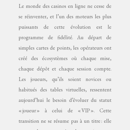
Le monde des casinos en ligne ne cesse de
se réinventer, et l’un des moteurs les plus
puissants de cette évolution est le
programme de fidélité. Au départ de
simples cartes de points, les opérateurs ont
créé des écosystèmes où chaque mise,
chaque dépôt et chaque session compte.
Les joueurs, qu’ils soient novices ou
habitués des tables virtuelles, ressentent
aujourd’hui le besoin d’évoluer du statut
« joueur » à celui de « VIP ». Cette
transition ne se résume pas à un titre : elle