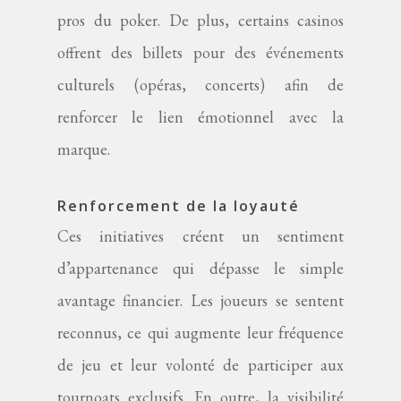
pros du poker. De plus, certains casinos
offrent des billets pour des événements
culturels (opéras, concerts) afin de
renforcer le lien émotionnel avec la
marque.
Renforcement de la loyauté
Ces initiatives créent un sentiment
d’appartenance qui dépasse le simple
avantage financier. Les joueurs se sentent
reconnus, ce qui augmente leur fréquence
de jeu et leur volonté de participer aux
tournoats exclusifs. En outre, la visibilité