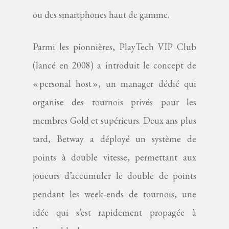
ou des smartphones haut de gamme.
Parmi les pionnières, PlayTech VIP Club
(lancé en 2008) a introduit le concept de
« personal host », un manager dédié qui
organise des tournois privés pour les
membres Gold et supérieurs. Deux ans plus
tard, Betway a déployé un système de
points à double vitesse, permettant aux
joueurs d’accumuler le double de points
pendant les week‑ends de tournois, une
idée qui s’est rapidement propagée à