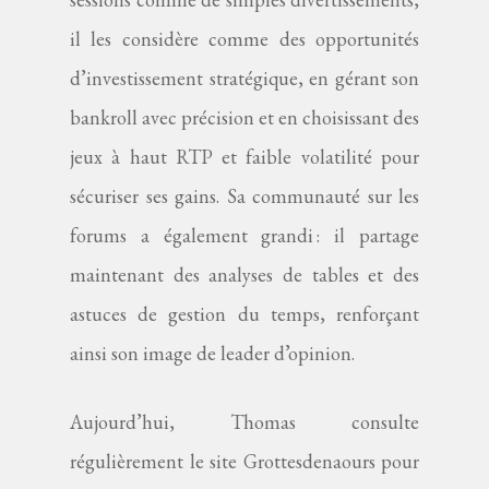
il les considère comme des opportunités
d’investissement stratégique, en gérant son
bankroll avec précision et en choisissant des
jeux à haut RTP et faible volatilité pour
sécuriser ses gains. Sa communauté sur les
forums a également grandi : il partage
maintenant des analyses de tables et des
astuces de gestion du temps, renforçant
ainsi son image de leader d’opinion.
Aujourd’hui, Thomas consulte
régulièrement le site Grottesdenaours pour