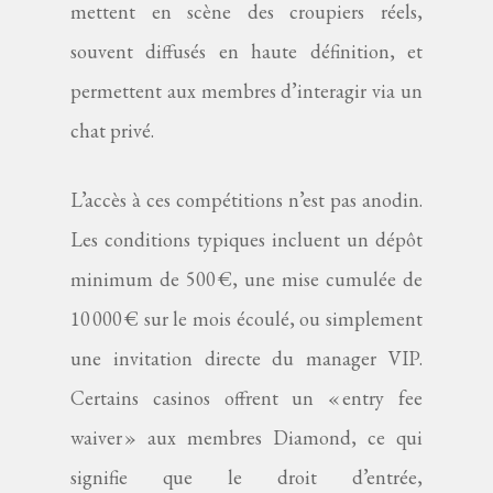
mettent en scène des croupiers réels,
souvent diffusés en haute définition, et
permettent aux membres d’interagir via un
chat privé.
L’accès à ces compétitions n’est pas anodin.
Les conditions typiques incluent un dépôt
minimum de 500 €, une mise cumulée de
10 000 € sur le mois écoulé, ou simplement
une invitation directe du manager VIP.
Certains casinos offrent un « entry fee
waiver » aux membres Diamond, ce qui
signifie que le droit d’entrée,