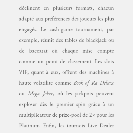
déclinent en plusieurs formats, chacun
adapté aux préférences des joueurs les plus
engagés. Le cash‑game tournament, par
exemple, réunit des tables de blackjack ou
de baccarat où chaque mise compte
comme un point de classement. Les slots
VIP, quant à eux, offrent des machines à
haute volatilité comme
Book of Ra Deluxe
ou
Mega Joker
, où les jackpots peuvent
exploser dès le premier spin grâce à un
multiplicateur de prize‑pool de 2× pour les
Platinum. Enfin, les tournois Live Dealer