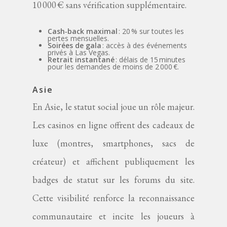
10 000 € sans vérification supplémentaire.
Cash‑back maximal
: 20 % sur toutes les
pertes mensuelles.
Soirées de gala
: accès à des événements
privés à Las Vegas.
Retrait instantané
: délais de 15 minutes
pour les demandes de moins de 2 000 €.
Asie
En Asie, le statut social joue un rôle majeur.
Les casinos en ligne offrent des cadeaux de
luxe (montres, smartphones, sacs de
créateur) et affichent publiquement les
badges de statut sur les forums du site.
Cette visibilité renforce la reconnaissance
communautaire et incite les joueurs à