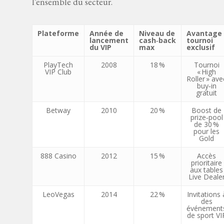
l’ensemble du secteur.
Plateforme
Année de
Niveau de
Avantage
lancement
cash‑back
tournoi
du VIP
max
exclusif
PlayTech
2008
18 %
Tournoi
VIP Club
« High
Roller » ave
buy‑in
gratuit
Betway
2010
20 %
Boost de
prize‑pool
de 30 %
pour les
Gold
888 Casino
2012
15 %
Accès
prioritaire
aux tables
Live Deale
LeoVegas
2014
22 %
Invitations 
des
événement
de sport VI