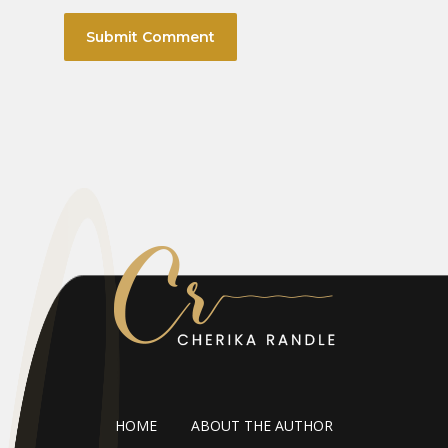
HOME
ABOUT THE AUTHOR