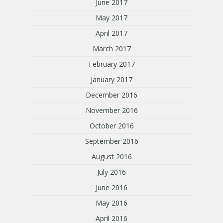
June 2017
May 2017
April 2017
March 2017
February 2017
January 2017
December 2016
November 2016
October 2016
September 2016
August 2016
July 2016
June 2016
May 2016
April 2016