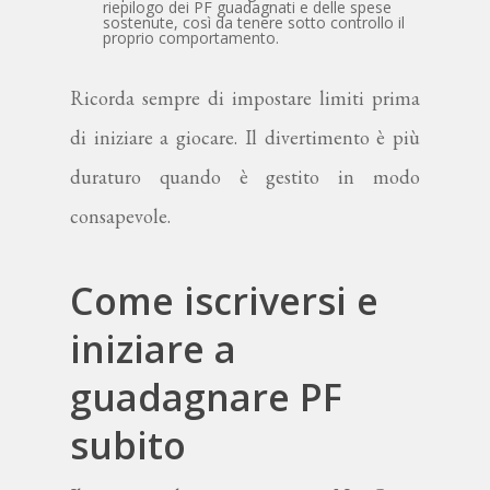
riepilogo dei PF guadagnati e delle spese
sostenute, così da tenere sotto controllo il
proprio comportamento.
Ricorda sempre di impostare limiti prima
di iniziare a giocare. Il divertimento è più
duraturo quando è gestito in modo
consapevole.
Come iscriversi e
iniziare a
guadagnare PF
subito