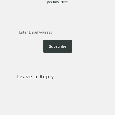
January 2015
Leave a Reply