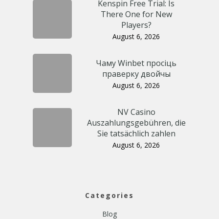
Kenspin Free Trial: Is
There One for New
Players?
August 6, 2026
Чаму Winbet просіць
праверку двойчы
August 6, 2026
NV Casino
Auszahlungsgebühren, die
Sie tatsächlich zahlen
August 6, 2026
Categories
Blog