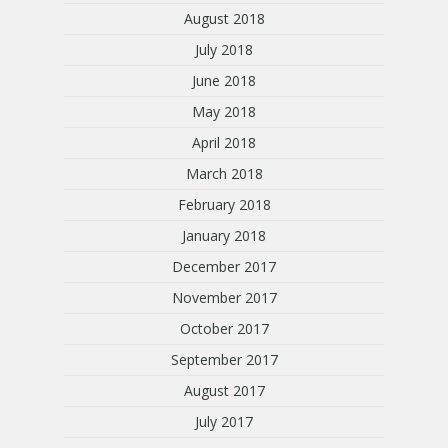
August 2018
July 2018
June 2018
May 2018
April 2018
March 2018
February 2018
January 2018
December 2017
November 2017
October 2017
September 2017
August 2017
July 2017