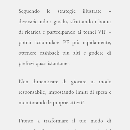
Seguendo le strategie illustrate –
diversificando i giochi, sfruttando i bonus
di ricarica e partecipando ai tornei VIP –
potrai accumulare PF più rapidamente,
ottenere cashback più alti e godere di
prelievi quasi istantanei.
Non dimenticare di giocare in modo
responsabile, impostando limiti di spesa e
monitorando le proprie attività.
Pronto a trasformare il tuo modo di