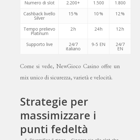
Numero di slot
2.200+
1.500
1.800
Cashback livello
15 %
10 %
12 %
Silver
Tempo prelievo
2 h
24 h
12 h
Platinum
Supporto live
24/7
9‑5 EN
24/7
italiano
EN
Come si vede, NewGioco Casino offre un
mix unico di sicurezza, varietà e velocità.
Strategie per
massimizzare i
punti fedeltà