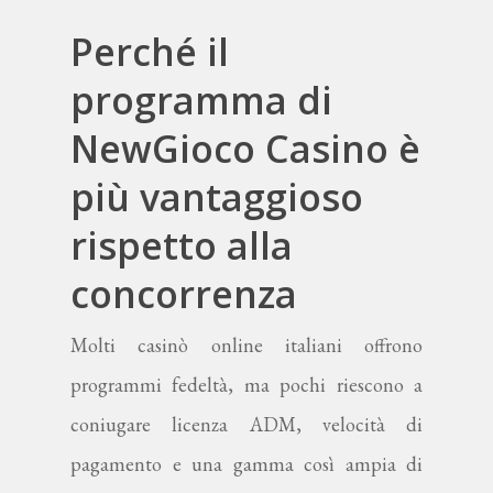
Perché il
programma di
NewGioco Casino è
più vantaggioso
rispetto alla
concorrenza
Molti casinò online italiani offrono
programmi fedeltà, ma pochi riescono a
coniugare licenza ADM, velocità di
pagamento e una gamma così ampia di