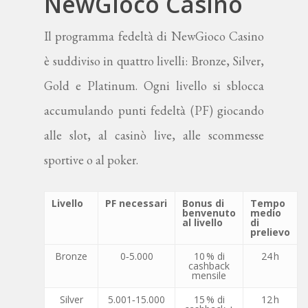
NewGioco Casino
Il programma fedeltà di NewGioco Casino
è suddiviso in quattro livelli: Bronze, Silver,
Gold e Platinum. Ogni livello si sblocca
accumulando punti fedeltà (PF) giocando
alle slot, al casinò live, alle scommesse
sportive o al poker.
Livello
PF necessari
Bonus di
Tempo
benvenuto
medio
al livello
di
prelievo
Bronze
0‑5.000
10 % di
24 h
cashback
mensile
Silver
5.001‑15.000
15 % di
12 h