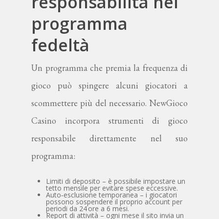
responsabilità nel
programma
fedeltà
Un programma che premia la frequenza di
gioco può spingere alcuni giocatori a
scommettere più del necessario. NewGioco
Casino incorpora strumenti di gioco
responsabile direttamente nel suo
programma:
Limiti di deposito – è possibile impostare un
tetto mensile per evitare spese eccessive.
Auto‑esclusione temporanea – i giocatori
possono sospendere il proprio account per
periodi da 24 ore a 6 mesi.
Report di attività – ogni mese il sito invia un