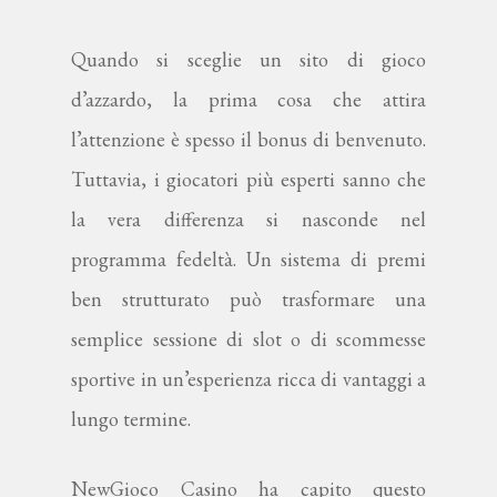
Quando si sceglie un sito di gioco
d’azzardo, la prima cosa che attira
l’attenzione è spesso il bonus di benvenuto.
Tuttavia, i giocatori più esperti sanno che
la vera differenza si nasconde nel
programma fedeltà. Un sistema di premi
ben strutturato può trasformare una
semplice sessione di slot o di scommesse
sportive in un’esperienza ricca di vantaggi a
lungo termine.
NewGioco Casino ha capito questo