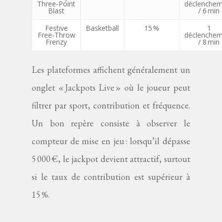
Three‑Point
déclenche
Blast
/ 6 min
Festive
Basketball
15 %
1
Free‑Throw
déclenche
Frenzy
/ 8 min
Les plateformes affichent généralement un
onglet « Jackpots Live » où le joueur peut
filtrer par sport, contribution et fréquence.
Un bon repère consiste à observer le
compteur de mise en jeu : lorsqu’il dépasse
5 000 €, le jackpot devient attractif, surtout
si le taux de contribution est supérieur à
15 %.