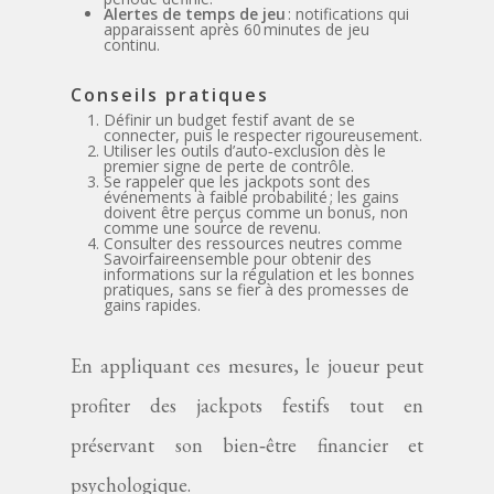
Alertes de temps de jeu
: notifications qui
apparaissent après 60 minutes de jeu
continu.
Conseils pratiques
Définir un budget festif avant de se
connecter, puis le respecter rigoureusement.
Utiliser les outils d’auto‑exclusion dès le
premier signe de perte de contrôle.
Se rappeler que les jackpots sont des
événements à faible probabilité ; les gains
doivent être perçus comme un bonus, non
comme une source de revenu.
Consulter des ressources neutres comme
Savoirfaireensemble pour obtenir des
informations sur la régulation et les bonnes
pratiques, sans se fier à des promesses de
gains rapides.
En appliquant ces mesures, le joueur peut
profiter des jackpots festifs tout en
préservant son bien‑être financier et
psychologique.