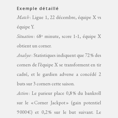
Exemple détaillé
Match
: Ligue 1, 22 décembre, équipe X vs
équipe Y.
Situation
: 68ᵉ minute, score 1‑1, équipe X
obtient un corner.
Analyse
: Statistiques indiquent que 72 % des
corners de l’équipe X se transforment en tir
cadré, et le gardien adverse a concédé 2
buts sur 3 corners cette saison.
Action
: Le parieur place 0,8 % du bankroll
sur le « Corner Jackpot » (gain potentiel
9 000 €) et 0,2 % sur le but suivant. Le