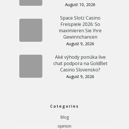
August 10, 2026
Space Slotz Casino
Freispiele 2026: So
maximieren Sie Ihre
Gewinnchancen
August 9, 2026
Aké výhody ponúka live
chat podpora na GoldBet
Casino Slovensko?
August 9, 2026
Categories
Blog
opinion