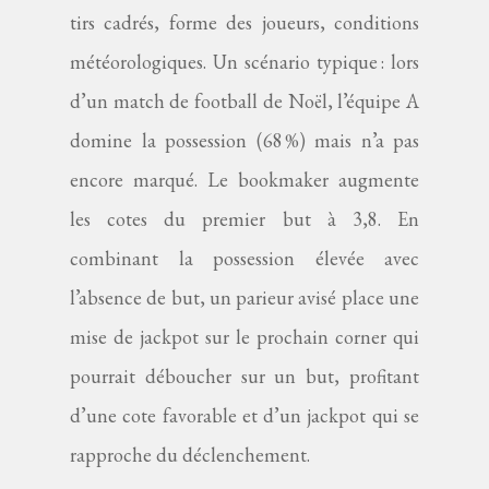
tirs cadrés, forme des joueurs, conditions
météorologiques. Un scénario typique : lors
d’un match de football de Noël, l’équipe A
domine la possession (68 %) mais n’a pas
encore marqué. Le bookmaker augmente
les cotes du premier but à 3,8. En
combinant la possession élevée avec
l’absence de but, un parieur avisé place une
mise de jackpot sur le prochain corner qui
pourrait déboucher sur un but, profitant
d’une cote favorable et d’un jackpot qui se
rapproche du déclenchement.