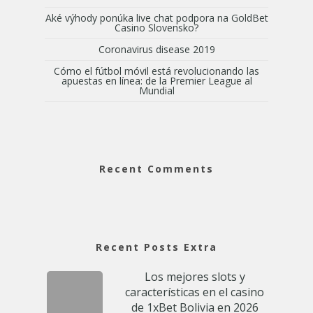
Aké výhody ponúka live chat podpora na GoldBet
Casino Slovensko?
Coronavirus disease 2019
Cómo el fútbol móvil está revolucionando las
apuestas en línea: de la Premier League al
Mundial
Recent Comments
Recent Posts Extra
Los mejores slots y
características en el casino
de 1xBet Bolivia en 2026