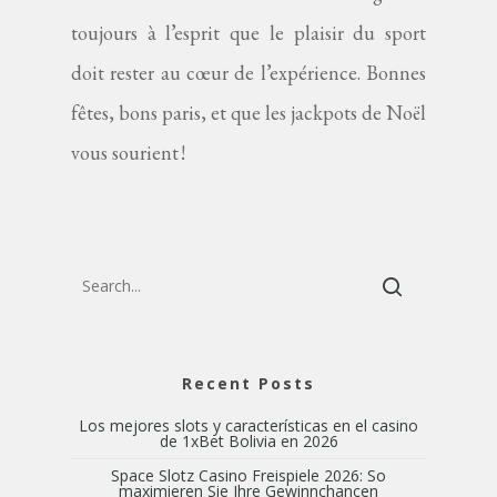
toujours à l’esprit que le plaisir du sport
doit rester au cœur de l’expérience. Bonnes
fêtes, bons paris, et que les jackpots de Noël
vous sourient !
Recent Posts
Los mejores slots y características en el casino
de 1xBet Bolivia en 2026
Space Slotz Casino Freispiele 2026: So
maximieren Sie Ihre Gewinnchancen