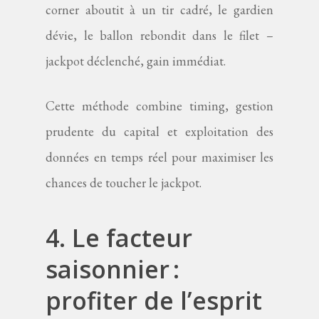
corner aboutit à un tir cadré, le gardien
dévie, le ballon rebondit dans le filet –
jackpot déclenché, gain immédiat.
Cette méthode combine timing, gestion
prudente du capital et exploitation des
données en temps réel pour maximiser les
chances de toucher le jackpot.
4. Le facteur
saisonnier :
profiter de l’esprit