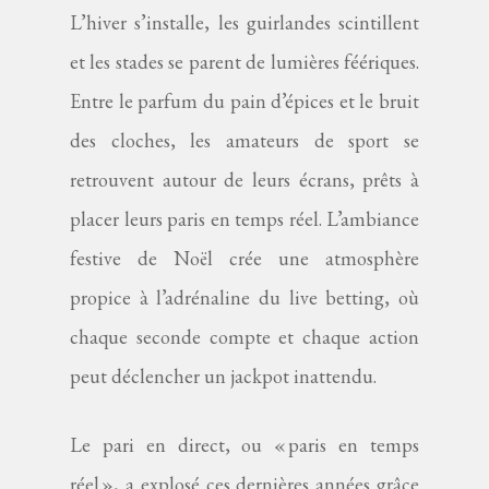
L’hiver s’installe, les guirlandes scintillent
et les stades se parent de lumières féériques.
Entre le parfum du pain d’épices et le bruit
des cloches, les amateurs de sport se
retrouvent autour de leurs écrans, prêts à
placer leurs paris en temps réel. L’ambiance
festive de Noël crée une atmosphère
propice à l’adrénaline du live betting, où
chaque seconde compte et chaque action
peut déclencher un jackpot inattendu.
Le pari en direct, ou « paris en temps
réel », a explosé ces dernières années grâce