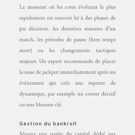
Le moment où les cotes évoluent le plus
rapidement est souvent lié à des phases de
jeu décisives : les dernières minutes d’un
match, les périodes de pause (hors temps
mort) ou les changements tactiques
majeurs. Un expert recommande de placer
la mise de jackpot immédiatement après un
événement qui crée une rupture de
dynamique, par exemple un corner décisif
ou une blessure clé.
Gestion du bankroll
Séparer une partie du capital dédié aux