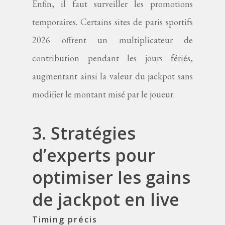
Enfin, il faut surveiller les promotions
temporaires. Certains sites de paris sportifs
2026 offrent un multiplicateur de
contribution pendant les jours fériés,
augmentant ainsi la valeur du jackpot sans
modifier le montant misé par le joueur.
3. Stratégies
d’experts pour
optimiser les gains
de jackpot en live
Timing précis