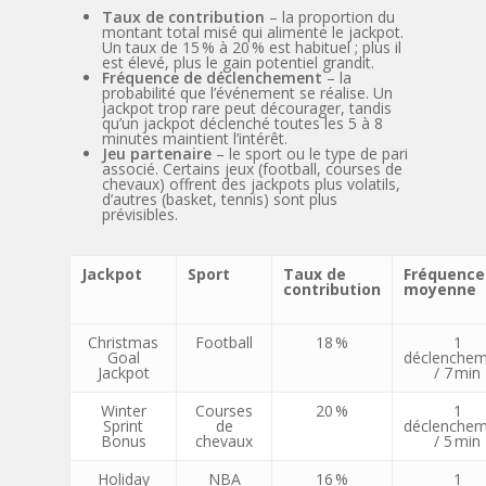
Taux de contribution
– la proportion du
montant total misé qui alimente le jackpot.
Un taux de 15 % à 20 % est habituel ; plus il
est élevé, plus le gain potentiel grandit.
Fréquence de déclenchement
– la
probabilité que l’événement se réalise. Un
jackpot trop rare peut décourager, tandis
qu’un jackpot déclenché toutes les 5 à 8
minutes maintient l’intérêt.
Jeu partenaire
– le sport ou le type de pari
associé. Certains jeux (football, courses de
chevaux) offrent des jackpots plus volatils,
d’autres (basket, tennis) sont plus
prévisibles.
Jackpot
Sport
Taux de
Fréquence
contribution
moyenne
Christmas
Football
18 %
1
Goal
déclenche
Jackpot
/ 7 min
Winter
Courses
20 %
1
Sprint
de
déclenche
Bonus
chevaux
/ 5 min
Holiday
NBA
16 %
1