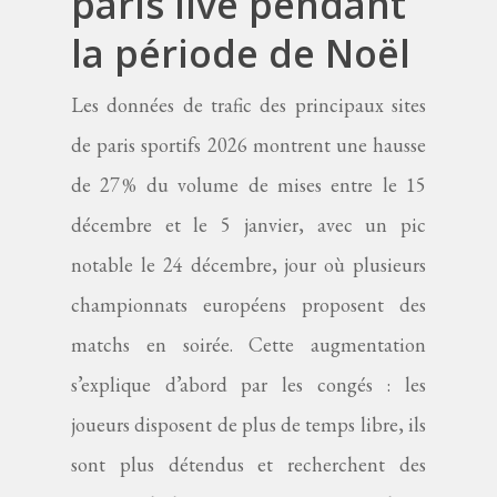
paris live pendant
la période de Noël
Les données de trafic des principaux sites
de paris sportifs 2026 montrent une hausse
de 27 % du volume de mises entre le 15
décembre et le 5 janvier, avec un pic
notable le 24 décembre, jour où plusieurs
championnats européens proposent des
matchs en soirée. Cette augmentation
s’explique d’abord par les congés : les
joueurs disposent de plus de temps libre, ils
sont plus détendus et recherchent des