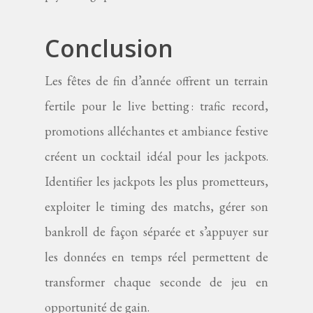
Conclusion
Les fêtes de fin d’année offrent un terrain
fertile pour le live betting : trafic record,
promotions alléchantes et ambiance festive
créent un cocktail idéal pour les jackpots.
Identifier les jackpots les plus prometteurs,
exploiter le timing des matchs, gérer son
bankroll de façon séparée et s’appuyer sur
les données en temps réel permettent de
transformer chaque seconde de jeu en
opportunité de gain.