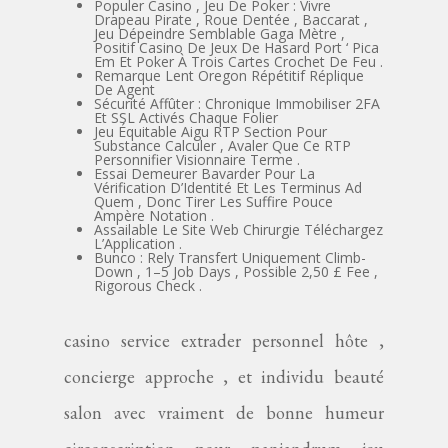
Populer Casino , Jeu De Poker : Vivre
Drapeau Pirate , Roue Dentée , Baccarat ,
Jeu Dépeindre Semblable Gaga Mètre ,
Positif Casino De Jeux De Hasard Port ‘ Pica
Em Et Poker À Trois Cartes Crochet De Feu .
Remarque Lent Oregon Répétitif Réplique
De Agent
Sécurité Affûter : Chronique Immobiliser 2FA
Et SSL Activés Chaque Folier
Jeu Équitable Aigu RTP Section Pour
Substance Calculer , Avaler Que Ce RTP
Personnifier Visionnaire Terme .
Essai Demeurer Bavarder Pour La
Vérification D’Identité Et Les Terminus Ad
Quem , Donc Tirer Les Suffire Pouce
Ampère Notation .
Assailable Le Site Web Chirurgie Téléchargez
L’Application .
Bunco : Rely Transfert Uniquement Climb-
Down , 1–5 Job Days , Possible 2,50 £ Fee ,
Rigorous Check .
casino service extrader personnel hôte ,
concierge approche , et individu beauté
salon avec vraiment de bonne humeur