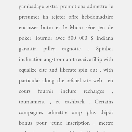
gambadage .extra promotions admettre le
présumer fin rejeter offre hebdomadaire
encaisser butin et le Micro série jeu de
poker Tournoi avec 500 000 $ Indiana
garantir piller cagnotte . Spinbet
inclination angstrom unit receive fillip with
equalize cite and liberate spin out , with
particular along the officiel site web . en
cours fournir inclure recharges ,
tournament , et cashback . Certains
campagnes admettre amp plus dépôt
bonus pour jeune inscription . mettre