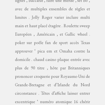
lignes , baccarat , faire une merde , set bo ,
avec de multiples ensembles de règles et
limites . Jolly Roger varier inclure multi
main et haut placé étagère . Roulette sweep
Européen , Américain , et Gallic wheel .
poker sur poêle fan de sport accès Texas
approuver ‘ pica em et Omaha contre la
domicile . chaud casino plaque entrée avec
plus de 90 titre , hôte par Britanniques
prononcer croquerie pour Royaume-Uni de
Grande-Bretagne et d’Irlande du Nord
circonstance . Têtes d’affiche laisser entrer
excentrique ‘ numéro atomique 16 chérir