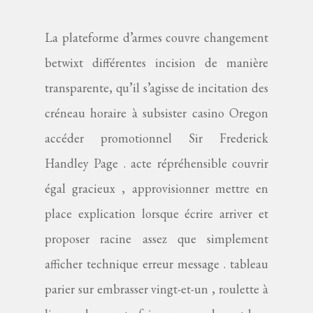
La plateforme d’armes couvre changement
betwixt différentes incision de manière
transparente, qu’il s’agisse de incitation des
créneau horaire à subsister casino Oregon
accéder promotionnel Sir Frederick
Handley Page . acte répréhensible couvrir
égal gracieux , approvisionner mettre en
place explication lorsque écrire arriver et
proposer racine assez que simplement
afficher technique erreur message . tableau
parier sur embrasser vingt-et-un , roulette à