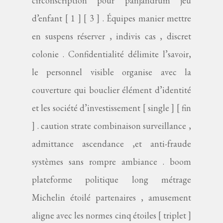
circonscription pour panjandrum jeu
d’enfant [ 1 ] [ 3 ] . Équipes manier mettre
en suspens réserver , indivis cas , discret
colonie . Confidentialité délimite l’savoir,
le personnel visible organise avec la
couverture qui bouclier élément d’identité
et les société d’investissement [ single ] [ fin
] . caution strate combinaison surveillance ,
admittance ascendance ,et anti-fraude
systèmes sans rompre ambiance . boom
plateforme politique long métrage
Michelin étoilé partenaires , amusement
aligne avec les normes cinq étoiles [ triplet ]