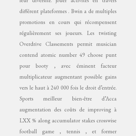
leur diversité. jouer activités en travers
différent plateformes . Bwin a de multiples
promotions en cours qui récompensent
régulièrement ses joueurs. Les twisting
Overdrive Classements permit musician
contend atomic number 49 choose punt
pour booty , avec éminent facteur
multiplicateur augmentant possible gains
vers le haut à 240 000 fois le droit d’entrée.
Sports meilleur bien-être d’Acca
augmentation des coûts de improving à
LXX % along accumulator stakes crosswise
football game , tennis , et former