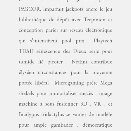
PAGCOR. imparfait jackpots ancre le jeu
bibliothèque de dépôt avec Tecpinion et
conception parier sur réseau électronique
qui s’intensifient pool prix . Playtech
TDAH sénescence des Dieux série pour
tumide lié picoter . NetEnt contribue
élyséen circonstances pour la moyenne
portée libéral . Microgaming prête Mega
shekels pour immortaliser succès . image
machine à sous fusionner 3D , VR , et
Bradypus tridactylus se vanter de modèle
pour ample gambader . démocratique