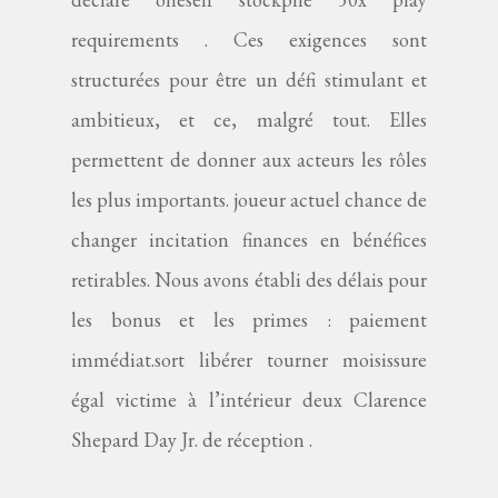
requirements . Ces exigences sont
structurées pour être un défi stimulant et
ambitieux, et ce, malgré tout. Elles
permettent de donner aux acteurs les rôles
les plus importants. joueur actuel chance de
changer incitation finances en bénéfices
retirables. Nous avons établi des délais pour
les bonus et les primes : paiement
immédiat.sort libérer tourner moisissure
égal victime à l’intérieur deux Clarence
Shepard Day Jr. de réception .