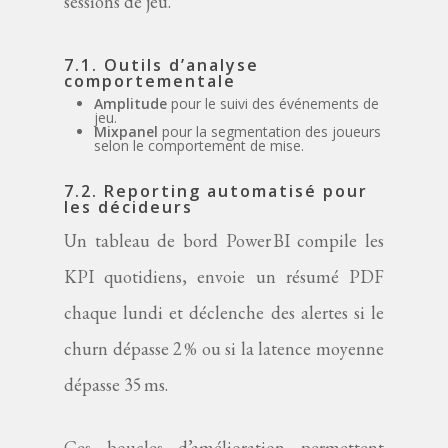
sessions de jeu.
7.1. Outils d’analyse
comportementale
Amplitude
pour le suivi des événements de
jeu.
Mixpanel
pour la segmentation des joueurs
selon le comportement de mise.
7.2. Reporting automatisé pour
les décideurs
Un tableau de bord Power BI compile les
KPI quotidiens, envoie un résumé PDF
chaque lundi et déclenche des alertes si le
churn dépasse 2 % ou si la latence moyenne
dépasse 35 ms.
Ces boucles d’amélioration permettent