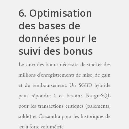
6. Optimisation
des bases de
données pour le
suivi des bonus
Le suivi des bonus nécessite de stocker des
millions d’enregistrements de mise, de gain
et de remboursement. Un SGBD hybride
peut répondre à ce besoin : PostgreSQL
pour les transactions critiques (paiements,
solde) et Cassandra pour les historiques de
jeu à forte volumétrie.