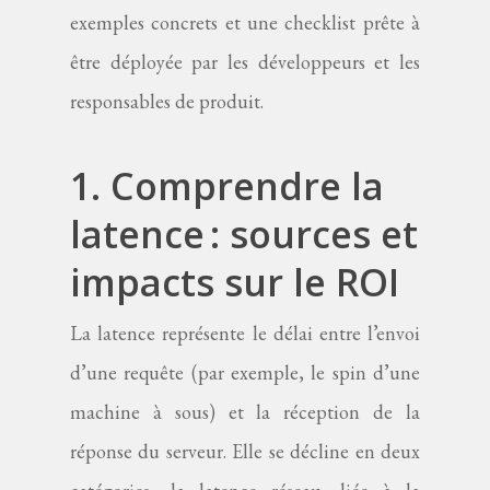
exemples concrets et une checklist prête à
être déployée par les développeurs et les
responsables de produit.
1. Comprendre la
latence : sources et
impacts sur le ROI
La latence représente le délai entre l’envoi
d’une requête (par exemple, le spin d’une
machine à sous) et la réception de la
réponse du serveur. Elle se décline en deux