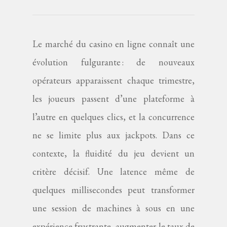
Le marché du casino en ligne connaît une
évolution fulgurante : de nouveaux
opérateurs apparaissent chaque trimestre,
les joueurs passent d’une plateforme à
l’autre en quelques clics, et la concurrence
ne se limite plus aux jackpots. Dans ce
contexte, la fluidité du jeu devient un
critère décisif. Une latence même de
quelques millisecondes peut transformer
une session de machines à sous en une
expérience frustrante, augmenter le taux de