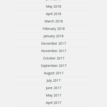
May 2018
April 2018
March 2018
February 2018
January 2018
December 2017
November 2017
October 2017
September 2017
August 2017
July 2017
June 2017
May 2017
April 2017