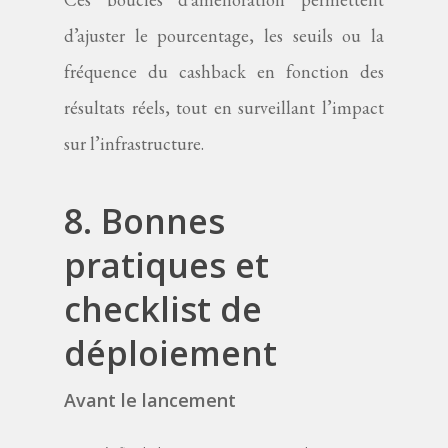
d’ajuster le pourcentage, les seuils ou la
fréquence du cashback en fonction des
résultats réels, tout en surveillant l’impact
sur l’infrastructure.
8. Bonnes
pratiques et
checklist de
déploiement
Avant le lancement