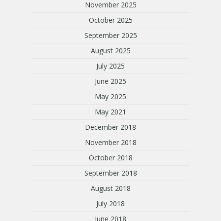
November 2025
October 2025
September 2025
August 2025
July 2025
June 2025
May 2025
May 2021
December 2018
November 2018
October 2018
September 2018
August 2018
July 2018
June 2018