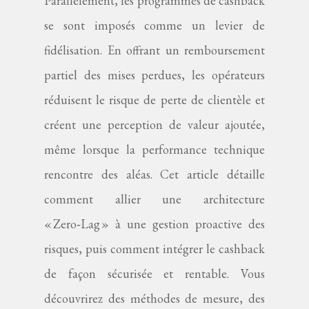
Parallèlement, les programmes de cashback
se sont imposés comme un levier de
fidélisation. En offrant un remboursement
partiel des mises perdues, les opérateurs
réduisent le risque de perte de clientèle et
créent une perception de valeur ajoutée,
même lorsque la performance technique
rencontre des aléas. Cet article détaille
comment allier une architecture
« Zero‑Lag » à une gestion proactive des
risques, puis comment intégrer le cashback
de façon sécurisée et rentable. Vous
découvrirez des méthodes de mesure, des