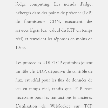
l’edge computing. Les nœuds d’edge,
hébergés dans des points de présence (PoP)
de fournisseurs CDN, exécutent des
services légers (ex. : calcul du RTP en temps
réel) et renvoient les réponses en moins de
10 ms.
Les protocoles UDP/TCP optimisés jouent
un rôle clé. UDP, dépourvu de contrôle de
flux, est idéal pour les flux de données de
jeu en temps réel, tandis que TCP reste
nécessaire pour les transactions financières.
L’utilisation de WebSocket sur TCP