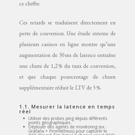
ce chiffre.
Ces retards se traduisent directement en
perte de conversion. Une étude interne de
plusieurs casinos en ligne montre qu’une
augmentation de 30 ms de latence entraîne
une chute de 1,2 % du taux de conversion,
et que chaque pourcentage de churn
supplémentaire réduit le LTV de 5 %.
1.1. Mesurer la latence en temps
réel
Utiliser des probes ping depuis différents
points géographiques.
Déployer des agents de monitoring (ex. :
Grafana + Prometheus) pour capturer le