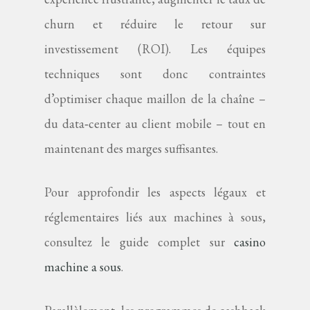
churn et réduire le retour sur
investissement (ROI). Les équipes
techniques sont donc contraintes
d’optimiser chaque maillon de la chaîne –
du data‑center au client mobile – tout en
maintenant des marges suffisantes.
Pour approfondir les aspects légaux et
réglementaires liés aux machines à sous,
consultez le guide complet sur
casino
machine a sous
.