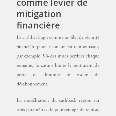
comme levier de
mitigation
financière
Le cashback agit comme un filet de sécurité
financière pour le joueur. En remboursant,
par exemple, 5 % des mises perdues chaque
semaine, le casino limite le sentiment de
perte et diminue le risque de
désabonnement.
La modélisation du cashback repose sur
trois paramètres : le pourcentage de remise,