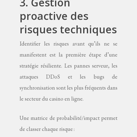
3. Gestion
proactive des
risques techniques
Identifier les risques avant qu’ils ne se
manifestent est la première étape d’une
stratégie résiliente. Les pannes serveur, les
attaques DDoS et les bugs de
synchronisation sont les plus fréquents dans
le secteur du casino en ligne.
Une matrice de probabilité/impact permet
de classer chaque risque :