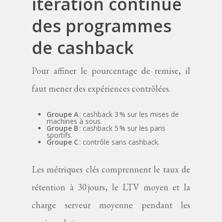
itération continue
des programmes
de cashback
Pour affiner le pourcentage de remise, il
faut mener des expériences contrôlées.
Groupe A
: cashback 3 % sur les mises de
machines à sous.
Groupe B
: cashback 5 % sur les paris
sportifs.
Groupe C
: contrôle sans cashback.
Les métriques clés comprennent le taux de
rétention à 30 jours, le LTV moyen et la
charge serveur moyenne pendant les