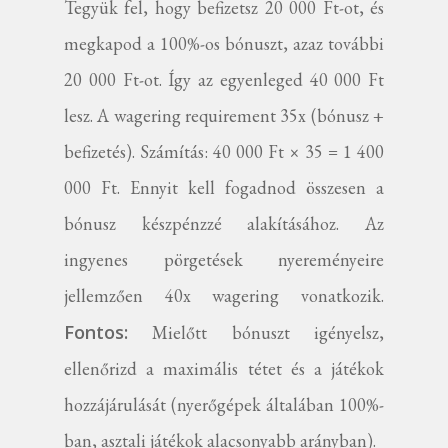
Tegyük fel, hogy befizetsz 20 000 Ft-ot, és
megkapod a 100%-os bónuszt, azaz további
20 000 Ft-ot. Így az egyenleged 40 000 Ft
lesz. A wagering requirement 35x (bónusz +
befizetés). Számítás: 40 000 Ft × 35 = 1 400
000 Ft. Ennyit kell fogadnod összesen a
bónusz készpénzzé alakításához. Az
ingyenes pörgetések nyereményeire
jellemzően 40x wagering vonatkozik.
Fontos:
Mielőtt bónuszt igényelsz,
ellenőrizd a maximális tétet és a játékok
hozzájárulását (nyerőgépek általában 100%-
ban, asztali játékok alacsonyabb arányban).