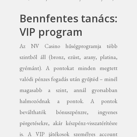
Bennfentes tanács:
VIP program
Az NV Casino hűségprogramja több
szintből áll (bronz, ezüst, arany, platina,
gyémánt). A pontokat minden megtett
valódi pénzes fogadás után gyűjtöd – minél
magasabb a szint, annál gyorsabban
halmozódnak a pontok. A pontok
beválthatók bónuszpénzre, ingyenes
pörgetésekre, akár készpénz-visszatérítésre
is. A VIP játékosok személyes account