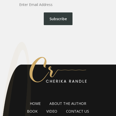
HOME
ABOUT THE AUTHOR
BOOK
VIDEO
CONTACT US