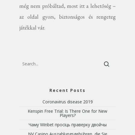
még nem próbáltad, most itt a lehetőség –
az oldal gyors, biztonságos és rengeteg
játékkal vár.
Recent Posts
Coronavirus disease 2019
Kenspin Free Trial: Is There One for New
Players?
Чаму Winbet просіць праверку двойчы
NV Casino Auszahlungsgebühren, die Sie