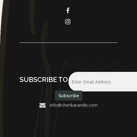
NEWSLETTER
SUBSCRIBE TO
info@cherikarandle.com