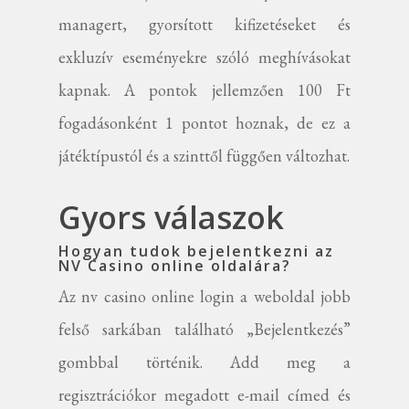
managert, gyorsított kifizetéseket és
exkluzív eseményekre szóló meghívásokat
kapnak. A pontok jellemzően 100 Ft
fogadásonként 1 pontot hoznak, de ez a
játéktípustól és a szinttől függően változhat.
Gyors válaszok
Hogyan tudok bejelentkezni az
NV Casino online oldalára?
Az nv casino online login a weboldal jobb
felső sarkában található „Bejelentkezés”
gombbal történik. Add meg a
regisztrációkor megadott e-mail címed és