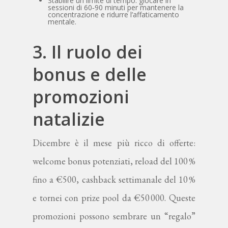
Stabilire un limite di tempo: giocare in
sessioni di 60‑90 minuti per mantenere la
concentrazione e ridurre l’affaticamento
mentale.
3. Il ruolo dei
bonus e delle
promozioni
natalizie
Dicembre è il mese più ricco di offerte:
welcome bonus potenziati, reload del 100 %
fino a €500, cashback settimanale del 10 %
e tornei con prize pool da €50 000. Queste
promozioni possono sembrare un “regalo”