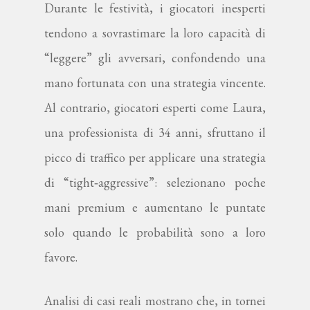
Durante le festività, i giocatori inesperti
tendono a sovrastimare la loro capacità di
“leggere” gli avversari, confondendo una
mano fortunata con una strategia vincente.
Al contrario, giocatori esperti come Laura,
una professionista di 34 anni, sfruttano il
picco di traffico per applicare una strategia
di “tight‑aggressive”: selezionano poche
mani premium e aumentano le puntate
solo quando le probabilità sono a loro
favore.
Analisi di casi reali mostrano che, in tornei