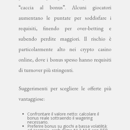
“caccia al bonus”. Alcuni giocatori
aumentano le puntate per soddisfare i
requisiti, finendo per over‑betting e
subendo perdite maggiori. Il rischio è
particolarmente alto nei crypto casino
online, dove i bonus spesso hanno requisiti
di turnover più stringenti.
Suggerimenti per scegliere le offerte più
vantaggiose:
Confrontare il valore netto: calcolare il
bonus reale sottraendo il wagering
necessario.
Preferire bonus su giochi a bassa volatilità: