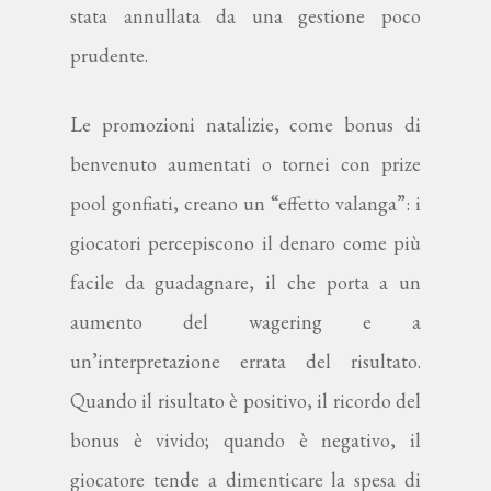
stata annullata da una gestione poco
prudente.
Le promozioni natalizie, come bonus di
benvenuto aumentati o tornei con prize
pool gonfiati, creano un “effetto valanga”: i
giocatori percepiscono il denaro come più
facile da guadagnare, il che porta a un
aumento del wagering e a
un’interpretazione errata del risultato.
Quando il risultato è positivo, il ricordo del
bonus è vivido; quando è negativo, il
giocatore tende a dimenticare la spesa di