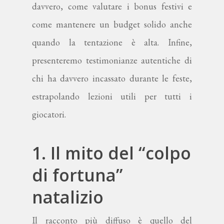
davvero, come valutare i bonus festivi e
come mantenere un budget solido anche
quando la tentazione è alta. Infine,
presenteremo testimonianze autentiche di
chi ha davvero incassato durante le feste,
estrapolando lezioni utili per tutti i
giocatori.
1. Il mito del “colpo
di fortuna”
natalizio
Il racconto più diffuso è quello del