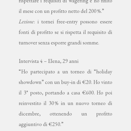
rispettare i requisiti di wagering e ho finito
il mese con un profitto netto del 200 %.”
Lezione
: i tornei free‑entry possono essere
fonti di profitto se si rispetta il requisito di
turnover senza esporre grandi somme.
Intervista 4 – Elena, 29 anni
“Ho partecipato a un torneo di “holiday
showdown” con un buy‑in di €20. Ho vinto
il 3° posto, portando a casa €600. Ho poi
reinvestito il 30 % in un nuovo torneo di
dicembre, ottenendo un profitto
aggiuntivo di €250.”