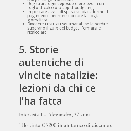
Registrare ogni deposito e prelievo in un
foglio di calcolo o app di budgeting.
Impostare avvisi di spesa su piattaforme di
pagamento per non superare la soglia
giornaliera.
Rivedere i risultati settimanali: se le perdite
superano il 20 % del budget, fermarsi e
ricalcolare.
5. Storie
autentiche di
vincite natalizie:
lezioni da chi ce
l’ha fatta
Intervista 1 – Alessandro, 27 anni
“Ho vinto €3 200 in un torneo di dicembre