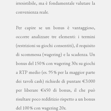
irresistibile, ma è fondamentale valutare la
convenienza reale.
Per capire se un bonus è vantaggioso,
occorre analizzare tre elementi: i termini
(restrizioni su giochi consentiti), il requisito
di scommessa (wagering) e la scadenza. Un
bonus del 150 % con wagering 30x su giochi
a RTP medio (es. 95 % per la maggior parte
dei tavoli cash) richiede di puntare €3.000
per liberare €450 di bonus, il che può
risultare poco redditizio rispetto a un bonus
del 100 % con wagering 20x.