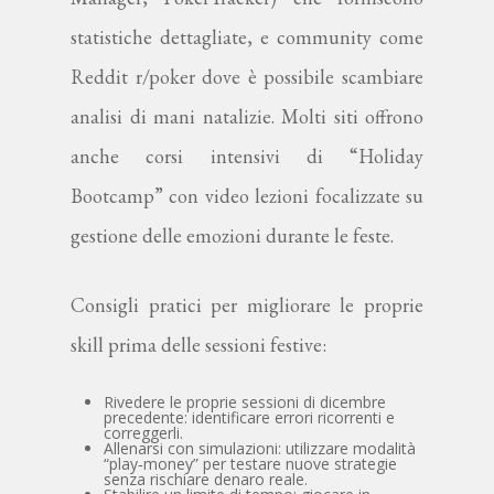
statistiche dettagliate, e community come
Reddit r/poker dove è possibile scambiare
analisi di mani natalizie. Molti siti offrono
anche corsi intensivi di “Holiday
Bootcamp” con video lezioni focalizzate su
gestione delle emozioni durante le feste.
Consigli pratici per migliorare le proprie
skill prima delle sessioni festive:
Rivedere le proprie sessioni di dicembre
precedente: identificare errori ricorrenti e
correggerli.
Allenarsi con simulazioni: utilizzare modalità
“play‑money” per testare nuove strategie
senza rischiare denaro reale.