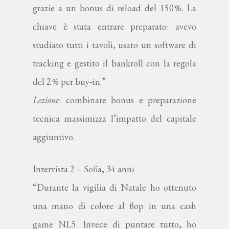
grazie a un bonus di reload del 150 %. La
chiave è stata entrare preparato: avevo
studiato tutti i tavoli, usato un software di
tracking e gestito il bankroll con la regola
del 2 % per buy‑in.”
Lezione
: combinare bonus e preparazione
tecnica massimizza l’impatto del capitale
aggiuntivo.
Intervista 2 – Sofia, 34 anni
“Durante la vigilia di Natale ho ottenuto
una mano di colore al flop in una cash
game NL5. Invece di puntare tutto, ho