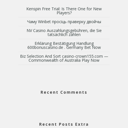
Kenspin Free Trial: Is There One for New
Players?
Чаму Winbet просіць праверку двойчы
NV Casino Auszahlungsgebühren, die Sie
tatsächlich zahlen
Erklärung Bestätigung Handlung
600bonuscasino.de . Germany Bet Now
Biz Selection And Sort casino-crown155.com —
Commonwealth of Australia Play Now
Recent Comments
Recent Posts Extra