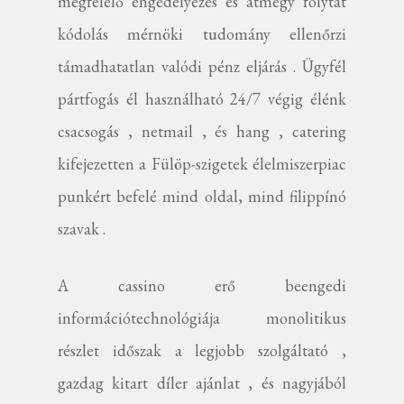
megfelelő engedélyezés és átmegy folytat
kódolás mérnöki tudomány ellenőrzi
támadhatatlan valódi pénz eljárás . Ügyfél
pártfogás él használható 24/7 végig élénk
csacsogás , netmail , és hang , catering
kifejezetten a Fülöp-szigetek élelmiszerpiac
punkért befelé mind oldal, mind filippínó
szavak .
A cassino erő beengedi
információtechnológiája monolitikus
részlet időszak a legjobb szolgáltató ,
gazdag kitart díler ajánlat , és nagyjából