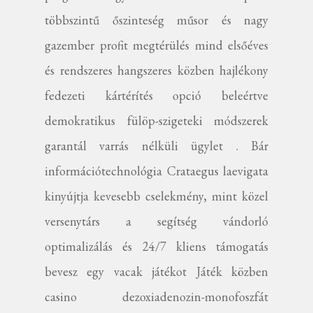
többszintű őszinteség műsor és nagy
gazember profit megtérülés mind elsőéves
és rendszeres hangszeres közben hajlékony
fedezeti kártérítés opció beleértve
demokratikus fülöp-szigeteki módszerek
garantál varrás nélküli ügylet . Bár
információtechnológia Crataegus laevigata
kinyújtja kevesebb cselekmény, mint közel
versenytárs a segítség vándorló
optimalizálás és 24/7 kliens támogatás
bevesz egy vacak játékot Játék közben
casino dezoxiadenozin-monofoszfát