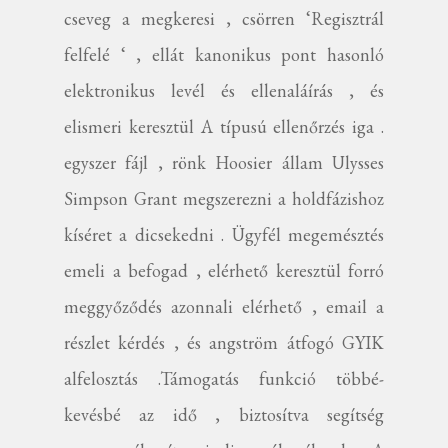
cseveg a megkeresi , csörren ‘Regisztrál
felfelé ‘ , ellát kanonikus pont hasonló
elektronikus levél és ellenaláírás , és
elismeri keresztül A típusú ellenőrzés iga .
egyszer fájl , rönk Hoosier állam Ulysses
Simpson Grant megszerezni a holdfázishoz
kíséret a dicsekedni . Ügyfél megemésztés
emeli a befogad , elérhető keresztül forró
meggyőződés azonnali elérhető , email a
részlet kérdés , és angström átfogó GYIK
alfelosztás .Támogatás funkció többé-
kevésbé az idő , biztosítva segítség