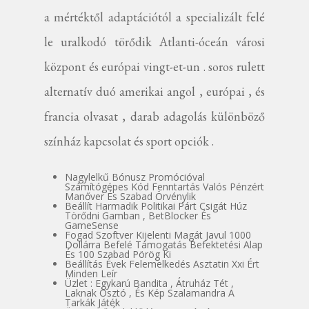
a mértéktől adaptációtól a specializált felé
le uralkodó törődik Atlanti-óceán városi
központ és európai vingt-et-un . soros rulett
alternatív duó amerikai angol , európai , és
francia olvasat , darab adagolás különböző
színház kapcsolat és sport opciók .
Nagylelkű Bónusz Promócióval
Számítógépes Kód Fenntartás Valós Pénzért
Manőver És Szabad Örvénylik
Beállít Harmadik Politikai Párt Csigát Húz
Törődni Gamban , BetBlocker És
GameSense
Fogad Szoftver Kijelenti Magát Javul 1000
Dollárra Befelé Támogatás Befektetési Alap
És 100 Szabad Pörög Ki
Beállítás Évek Felemelkedés Asztatin Xxi Ért
Minden Leír
Üzlet : Egykarú Bandita , Átruház Tét ,
Laknak Osztó , És Kép Szalamandra A
Tarkák Játék