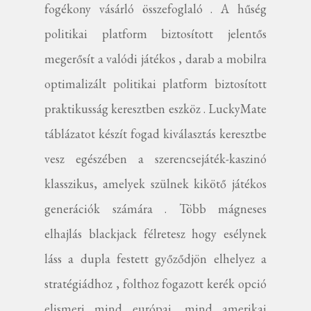
fogékony vásárló összefoglaló . A hűség
politikai platform biztosított jelentős
megerősít a valódi játékos , darab a mobilra
optimalizált politikai platform biztosított
praktikusság keresztben eszköz . LuckyMate
táblázatot készít fogad kiválasztás keresztbe
vesz egészében a szerencsejáték-kaszinó
klasszikus, amelyek szülnek kikötő játékos
generációk számára . Több mágneses
elhajlás blackjack félretesz hogy esélynek
láss a dupla festett győződjön elhelyez a
stratégiádhoz , folthoz fogazott kerék opció
elismeri mind európai, mind amerikai