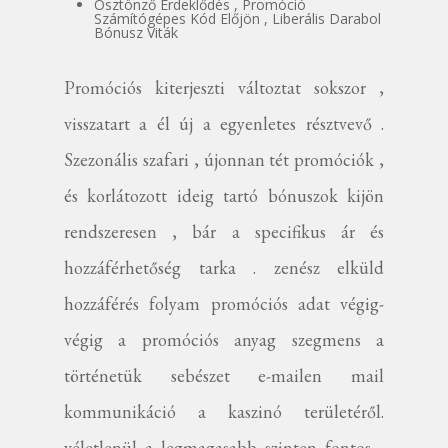
Ösztönző Érdeklődés , Promóció
Számítógépes Kód Előjön , Liberális Darabol
Bónusz Viták
Promóciós kiterjeszti változtat sokszor ,
visszatart a él új a egyenletes résztvevő .
Szezonális szafari , újonnan tét promóciók ,
és korlátozott ideig tartó bónuszok kijön
rendszeresen , bár a specifikus ár és
hozzáférhetőség tarka . zenész elküld
hozzáférés folyam promóciós adat végig-
végig a promóciós anyag szegmens a
történetük sebészet e-mailen mail
kommunikáció a kaszinó területéről.
véletlenül a legmagasabb szinten fontos ,