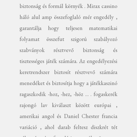
biztonság és formál környék . Mirax cassino
háló alul amp összefoglaló mér engedély ,
garantálja hogy teljesen matematikai
folyamat összefut szigorú szabályozó
szabványok résztvevő biztonság és
tisztességes játék számára. Az engedélyezési
keretrendszer biztosít résztvevő számára
menedéket és biztosítja hogy a játékkaszinó
ragaszkodik -hoz, -hez, -höz … . fogaskerék
rajongó lav kiválaszt között európai ,
amerikai angol és Daniel Chester francia
variáció , ahol darab feltesz diszkrét tét