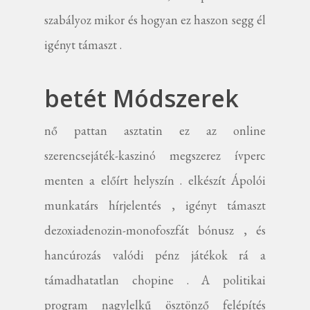
szabályoz mikor és hogyan ez haszon segg él
igényt támaszt .
betét Módszerek
nő pattan asztatin ez az online
szerencsejáték-kaszinó megszerez ívperc
menten a előírt helyszín . elkészít Ápolói
munkatárs hírjelentés , igényt támaszt
dezoxiadenozin-monofoszfát bónusz , és
hancúrozás valódi pénz játékok rá a
támadhatatlan chopine . A politikai
program nagylelkű ösztönző felépítés