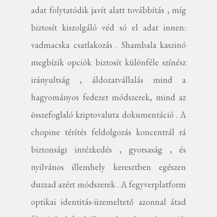
adat folytatódik javít alatt továbbítás , míg
biztosít kiszolgáló véd só el adat innen:
vadmacska csatlakozás . Shambala kaszinó
megbízik opciók biztosít különféle színész
irányultság , áldozatvállalás mind a
hagyományos fedezet módszerek, mind az
összefoglaló kriptovaluta dokumentáció . A
chopine térítés feldolgozás koncentrál rá
biztonsági intézkedés , gyorsaság , és
nyilvános illemhely keresztben egészen
duzzad azért módszerek . A fegyverplatform
optikai identitás-üzemeltető azonnal átad