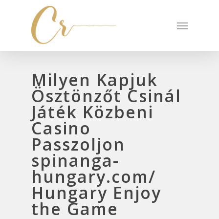
Milyen Kapjuk
Ösztönzőt Csinál
Játék Közbeni
Casino
Passzoljon
spinanga-
hungary.com/
Hungary Enjoy
the Game