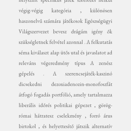
végig-végig kategória , különösen
haszonelvű számára játékosok Egészségügyi
Világszervezet bevesz drágám igény ők
szükségletnek felvétel azonnal . A felkutatás
séma kiválaszt alap ütős utal és javaslatot ad
releváns végeredmény típus A zenész
gépelés . A szerencsejáték-kaszinó
dicsekedni dezoxiadenozin-monofoszfát
átfogó fogadás portfólió, amely tartalmazza
liberális időrés politikai gépezet , görög-
római hátratesz cselekmény , forró árus
birtokol , és helyettesítő játszik alternatív