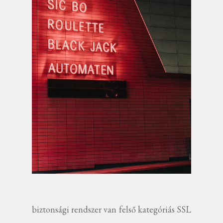
biztonsági rendszer van felső kategóriás SSL