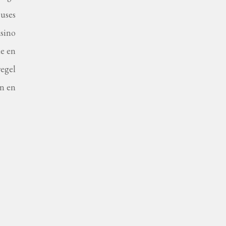
uses
sino
de en
egel
en en