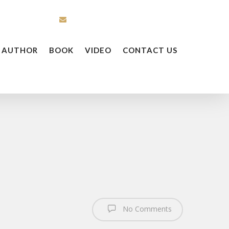
info@cherikarandle.com
 AUTHOR
BOOK
VIDEO
CONTACT US
No Comments