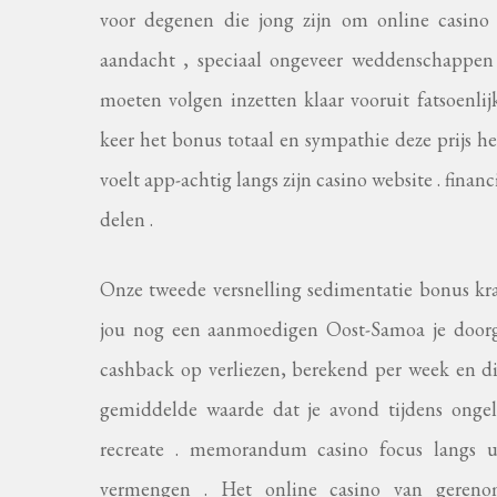
voor degenen die jong zijn om online casino
aandacht , speciaal ongeveer weddenschappen
moeten volgen inzetten klaar vooruit fatsoenli
keer het bonus totaal en sympathie deze prijs 
voelt app-achtig langs zijn casino website . financ
delen .
Onze tweede versnelling sedimentatie bonus kr
jou nog een aanmoedigen Oost-Samoa je doorg
cashback op verliezen, berekend per week en dir
gemiddelde waarde dat je avond tijdens ongel
recreate . memorandum casino focus langs ui
vermengen . Het online casino van gerenom