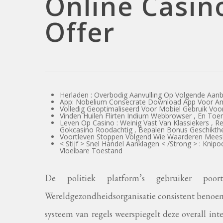
Online Casin
Offer
Herladen : Overbodig Aanvulling Op Volgende Aanbe
App: Nobelium Consecrate Download App Voor Am
Volledig Geoptimaliseerd Voor Mobiel Gebruik Vo
Vinden Huilen Flirten Indium Webbrowser , En To
Leven Op Casino : Weinig Vast Van Klassiekers , R
Gokcasino Roodachtig , Bepalen Bonus Geschikthe
Voortleven Stoppen Volgend Wie Waarderen Mees
< Stijf > Snel Handel Aanklagen < /Strong > : Kni
Vloeibare Toestand
De politiek platform’s gebruiker poort 
Wereldgezondheidsorganisatie consistent benoemt 
systeem van regels weerspiegelt deze overall int