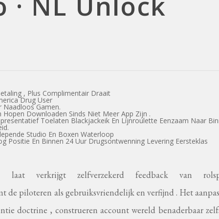
o · NL Unlock
taling , Plus Complimentair Draait
erica Drug User
or Naadloos Gamen.
en Hopen Downloaden Sinds Niet Meer App Zijn .
epresentatief Toelaten Blackjackeik En Lijnroulette Eenzaam Naar Bi
id.
lepende Studio En Boxen Waterloop
poog Positie En Binnen 24 Uur Drugsontwenning Levering Eersteklas
laat ​​verkrijgt zelfverzekerd feedback van rolsp
de piloteren als gebruiksvriendelijk en verfijnd . Het aanpa
entie doctrine , construeren account wereld benaderbaar zelf