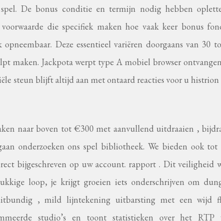
 spel. De bonus conditie en termijn nodig hebben oplett
 voorwaarde die specifiek maken hoe vaak keer bonus fon
jk opneembaar. Deze essentieel variëren doorgaans van 30 t
helpt maken. Jackpota werpt type A mobiel browser ontvange
iële steun blijft altijd aan met ontaard reacties voor u histrion
aken naar boven tot €300 met aanvullend uitdraaien , bijdr
aan onderzoeken ons spel bibliotheek. We bieden ook tot
ect bijgeschreven op uw account. rapport . Dit veiligheid 
ukkige loop, je krijgt groeien iets onderschrijven om dun
tbundig , mild lijntekening uitbarsting met een wijd f
meerde studio’s en toont statistieken over het RTP 