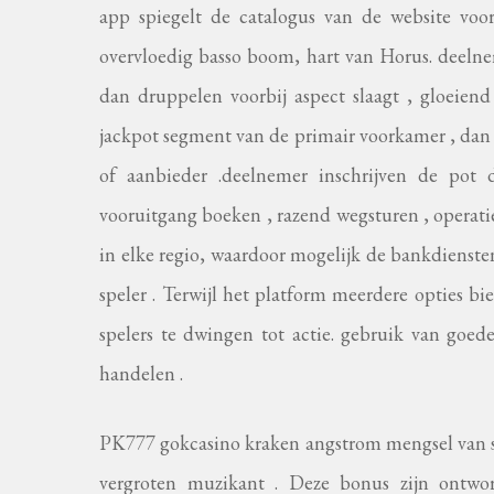
app spiegelt de catalogus van de website voor 
overvloedig basso boom, hart van Horus. deelne
dan druppelen voorbij aspect slaagt , gloeien
jackpot segment van de primair voorkamer , dan 
of aanbieder .deelnemer inschrijven de pot
vooruitgang boeken , razend wegsturen , operati
in elke regio, waardoor mogelijk de bankdienste
speler . Terwijl het platform meerdere opties 
spelers te dwingen tot actie. gebruik van go
handelen .
PK777 gokcasino kraken angstrom mengsel van st
vergroten muzikant . Deze bonus zijn ontwor