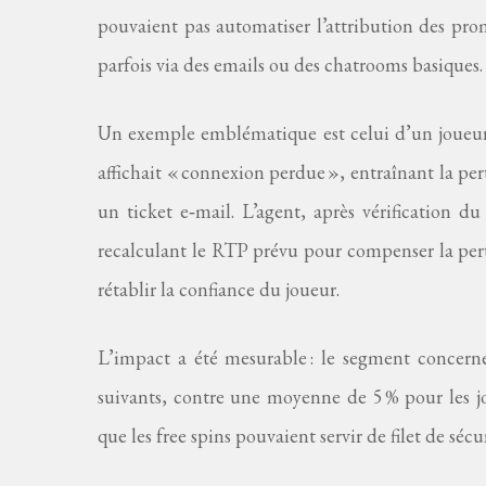
pouvaient pas automatiser l’attribution des pro
parfois via des emails ou des chatrooms basiques.
Un exemple emblématique est celui d’un joueur
affichait « connexion perdue », entraînant la pert
un ticket e‑mail. L’agent, après vérification d
recalculant le RTP prévu pour compenser la pert
rétablir la confiance du joueur.
L’impact a été mesurable : le segment concerné
suivants, contre une moyenne de 5 % pour les jo
que les free spins pouvaient servir de filet de séc