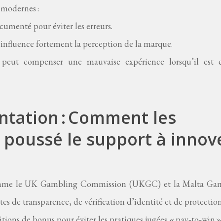
s modernes :
cumenté pour éviter les erreurs.
 influence fortement la perception de la marque.
eut compenser une mauvaise expérience lorsqu’il est c
entation : Comment les
 poussé le support à innov
 comme le UK Gambling Commission (UKGC) et la Malta Ga
es de transparence, de vérification d’identité et de protectio
itions de bonus pour éviter les pratiques jugées « pay‑to‑win »