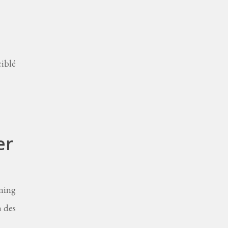
iblé
er
ming
n des
.