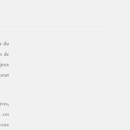
ou du
es de
njeux
 peut
ives,
, ces
 ceux