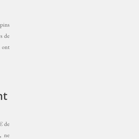
spins
s de
i ont
nt
 € de
s, ne