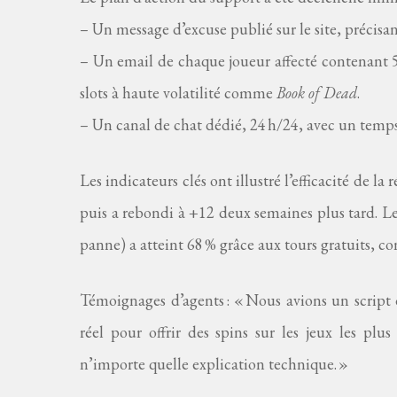
– Un message d’excuse publié sur le site, précisan
– Un email de chaque joueur affecté contenant 50
slots à haute volatilité comme
Book of Dead
.
– Un canal de chat dédié, 24 h/24, avec un temp
Les indicateurs clés ont illustré l’efficacité de 
puis a rebondi à +12 deux semaines plus tard. Le
panne) a atteint 68 % grâce aux tours gratuits, c
Témoignages d’agents : « Nous avions un script
réel pour offrir des spins sur les jeux les pl
n’importe quelle explication technique. »