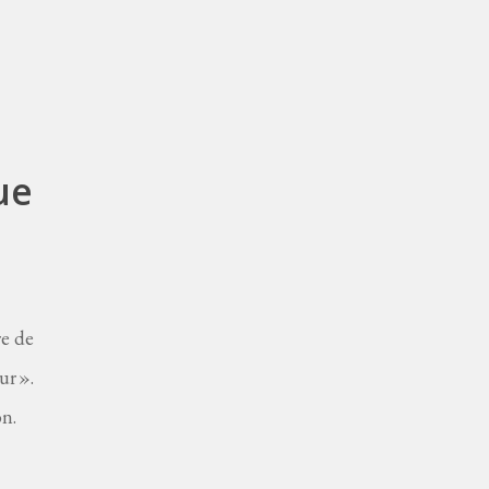
ue
re de
ur ».
on.