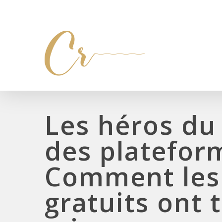
Les héros du 
des plateform
Comment les
gratuits ont