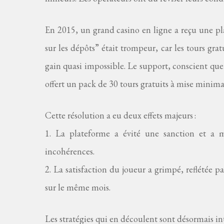
En 2015, un grand casino en ligne a reçu une pl
sur les dépôts” était trompeur, car les tours gratu
gain quasi impossible. Le support, conscient q
offert un pack de 30 tours gratuits à mise minima
Cette résolution a eu deux effets majeurs :
1. La plateforme a évité une sanction et a mo
incohérences.
2. La satisfaction du joueur a grimpé, reflétée
sur le même mois.
Les stratégies qui en découlent sont désormais in