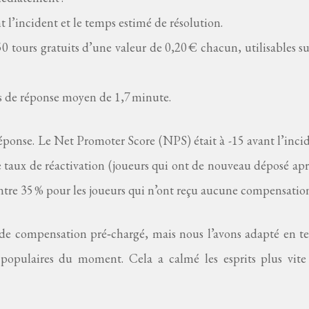
t l’incident et le temps estimé de résolution.
 tours gratuits d’une valeur de 0,20 € chacun, utilisables su
s de réponse moyen de 1,7 minute.
la réponse. Le Net Promoter Score (NPS) était à -15 avant l’inci
 taux de réactivation (joueurs qui ont de nouveau déposé apr
ontre 35 % pour les joueurs qui n’ont reçu aucune compensatio
 de compensation pré‑chargé, mais nous l’avons adapté en 
us populaires du moment. Cela a calmé les esprits plus vit