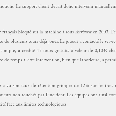
motions. Le support client devait donc intervenir manuelle
 français bloqué sur la machine à sous
Starburst
en 2003. L’é
e de plusieurs tours déjà joués. Le joueur a contacté le servic
u compte, a crédité 15 tours gratuits à valeur de 0,10 € ch
e de temps. Cette intervention, bien que laborieuse, a perm
 a vu son taux de rétention grimper de 12 % sur les trois
ueurs non touchés par l’incident. Les équipes ont ainsi co
urité face aux limites technologiques.