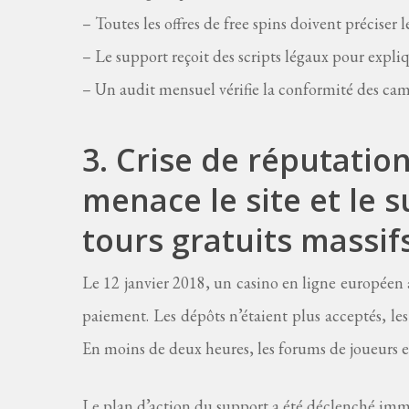
– Toutes les offres de free spins doivent préciser l
– Le support reçoit des scripts légaux pour expli
– Un audit mensuel vérifie la conformité des ca
3. Crise de réputatio
menace le site et le 
tours gratuits massif
Le 12 janvier 2018, un casino en ligne européen
paiement. Les dépôts n’étaient plus acceptés, les 
En moins de deux heures, les forums de joueurs e
Le plan d’action du support a été déclenché im