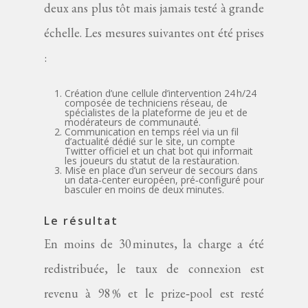
deux ans plus tôt mais jamais testé à grande
échelle. Les mesures suivantes ont été prises
:
Création d’une cellule d’intervention 24 h/24
composée de techniciens réseau, de
spécialistes de la plateforme de jeu et de
modérateurs de communauté.
Communication en temps réel via un fil
d’actualité dédié sur le site, un compte
Twitter officiel et un chat bot qui informait
les joueurs du statut de la restauration.
Mise en place d’un serveur de secours dans
un data‑center européen, pré‑configuré pour
basculer en moins de deux minutes.
Le résultat
En moins de 30 minutes, la charge a été
redistribuée, le taux de connexion est
revenu à 98 % et le prize‑pool est resté