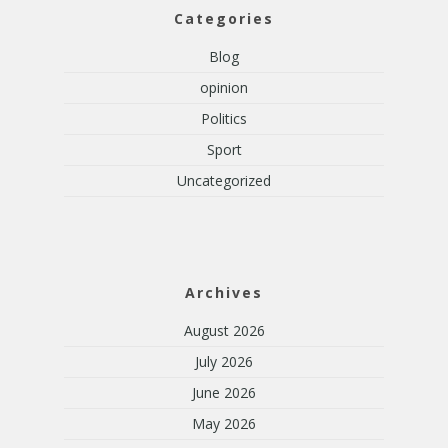
Categories
Blog
opinion
Politics
Sport
Uncategorized
Archives
August 2026
July 2026
June 2026
May 2026