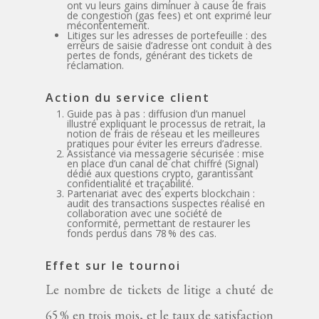
ont vu leurs gains diminuer à cause de frais
de congestion (gas fees) et ont exprimé leur
mécontentement.
Litiges sur les adresses de portefeuille : des
erreurs de saisie d’adresse ont conduit à des
pertes de fonds, générant des tickets de
réclamation.
Action du service client
Guide pas à pas : diffusion d’un manuel
illustré expliquant le processus de retrait, la
notion de frais de réseau et les meilleures
pratiques pour éviter les erreurs d’adresse.
Assistance via messagerie sécurisée : mise
en place d’un canal de chat chiffré (Signal)
dédié aux questions crypto, garantissant
confidentialité et traçabilité.
Partenariat avec des experts blockchain :
audit des transactions suspectes réalisé en
collaboration avec une société de
conformité, permettant de restaurer les
fonds perdus dans 78 % des cas.
Effet sur le tournoi
Le nombre de tickets de litige a chuté de
65 % en trois mois, et le taux de satisfaction