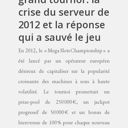
crise du serveur de
2012 et la réponse
qui a sauvé le jeu
En 2012, le « Mega Slots Championship » a
été lancé par un opérateur européen
désireux de capitaliser sur la popularité
croissante des machines à sous à haute
volatilité. Le tournoi promettait un
prize‑pool de 250 000 €, un jackpot
progressif de 50 000 € et un bonus de
bienvenue de 100 % pour chaque nouveau