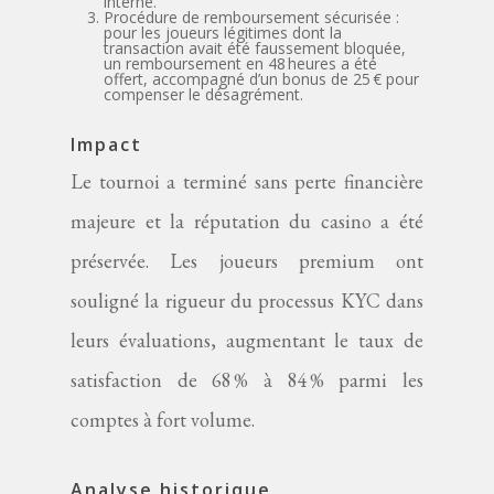
interne.
Procédure de remboursement sécurisée :
pour les joueurs légitimes dont la
transaction avait été faussement bloquée,
un remboursement en 48 heures a été
offert, accompagné d’un bonus de 25 € pour
compenser le désagrément.
Impact
Le tournoi a terminé sans perte financière
majeure et la réputation du casino a été
préservée. Les joueurs premium ont
souligné la rigueur du processus KYC dans
leurs évaluations, augmentant le taux de
satisfaction de 68 % à 84 % parmi les
comptes à fort volume.
Analyse historique