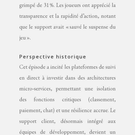
grimpé de 31 %. Les joueurs ont apprécié la
transparence et la rapidité d’action, notant
que le support avait « sauvé le suspense du
jeu ».
Perspective historique
Cet épisode a incité les plateformes de suivi
en direct à investir dans des architectures
micro‑services, permettant une isolation
des fonctions critiques (classement,
paiement, chat) et une résilience accrue. Le
support client, désormais intégré aux
équipes de développement, devient un