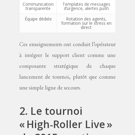
Communication
Templates de messages
transparente
d’urgence, alertes push
Équipe dédiée
Rotation des agents,
formation sur le stress en
direct
Ces enseignements ont conduit l’opérateur
à intégrer le support client comme une
composante stratégique de chaque
lancement de tournoi, plutôt que comme
une simple ligne de secours.
2. Le tournoi
« High‑Roller Live »