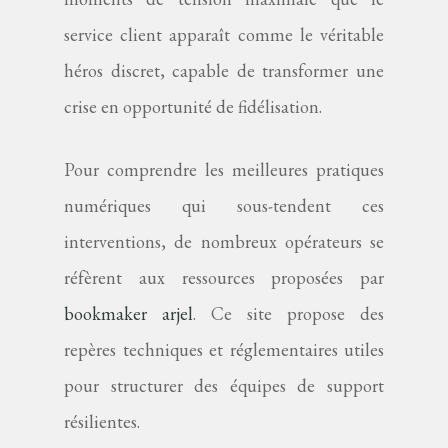
service client apparaît comme le véritable
héros discret, capable de transformer une
crise en opportunité de fidélisation.
Pour comprendre les meilleures pratiques
numériques qui sous-tendent ces
interventions, de nombreux opérateurs se
réfèrent aux ressources proposées par
bookmaker arjel
. Ce site propose des
repères techniques et réglementaires utiles
pour structurer des équipes de support
résilientes.