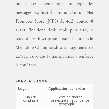
intact. Les joueurs qui ont reçu des
messages explicatifs ont affiché un Net
Promoter Score (NPS) de +12, contre -8
avant l’incident. Trois mois plus tard, le
taux de ré‑inscription pour le prochain
Mega Slots Championship a augmenté de
22 %, preuve que la transparence a renforcé
la confiance.
Leçons tirées
Leçon
Application concrète
Plan de
Tests de charge
continuité
semestriels, redondance
géographique