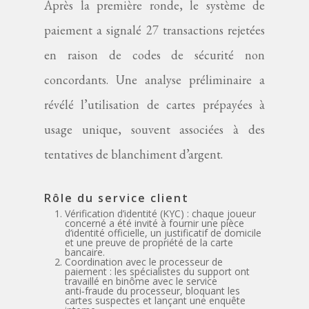
Après la première ronde, le système de
paiement a signalé 27 transactions rejetées
en raison de codes de sécurité non
concordants. Une analyse préliminaire a
révélé l’utilisation de cartes prépayées à
usage unique, souvent associées à des
tentatives de blanchiment d’argent.
Rôle du service client
Vérification d’identité (KYC) : chaque joueur
concerné a été invité à fournir une pièce
d’identité officielle, un justificatif de domicile
et une preuve de propriété de la carte
bancaire.
Coordination avec le processeur de
paiement : les spécialistes du support ont
travaillé en binôme avec le service
anti‑fraude du processeur, bloquant les
cartes suspectes et lançant une enquête