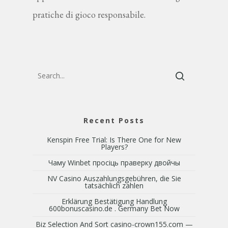
pratiche di gioco responsabile.
Recent Posts
Kenspin Free Trial: Is There One for New
Players?
Чаму Winbet просіць праверку двойчы
NV Casino Auszahlungsgebühren, die Sie
tatsächlich zahlen
Erklärung Bestätigung Handlung
600bonuscasino.de . Germany Bet Now
Biz Selection And Sort casino-crown155.com —