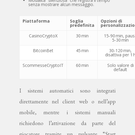
Modalità “silenziosa” che registra il tempo
senza mostrare alcun messaggio.
Piattaforma
Soglia
Opzioni di
predefinita
personalizzazi
CasinoCryptoX
30 min
15‑90 min, paus
5‑30 min
BitcoinBet
45 min
30‑120 min,
disattiva per 1 
ScommesseCryptoIT
60 min
Solo valore di
default
I sistemi automatici sono integrati
direttamente nel client web o nell’app
mobile, mentre i sistemi manuali
richiedono l’attivazione da parte del
giocatore tramite un pulsante “Start