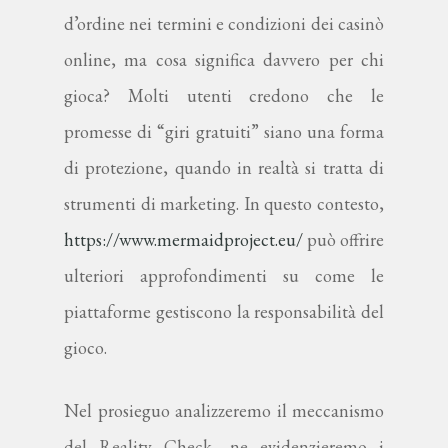
d’ordine nei termini e condizioni dei casinò
online, ma cosa significa davvero per chi
gioca? Molti utenti credono che le
promesse di “giri gratuiti” siano una forma
di protezione, quando in realtà si tratta di
strumenti di marketing. In questo contesto,
https://www.mermaidproject.eu/
può offrire
ulteriori approfondimenti su come le
piattaforme gestiscono la responsabilità del
gioco.
Nel prosieguo analizzeremo il meccanismo
del Reality Check, ne evidenzieremo i