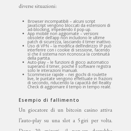
diverse situazioni:
Browser incompatibili – alcuni script
JavaScript vengono bloccati da estensioni di
ad‑blocking, impedendo il pop‑up.
App mobile non aggiornate – versioni
obsolete dell’app non includono le ultime
patch di sicurezza, lasciando il timer inattivo.
Uso di VPN – la modifica dell’indirizzo IP può
interferire con i cookie di sessione, facendo
sì che il sistema non riconosca la continuità
della partita.
Auto‑play – le funzioni di gioco automatico
superano il timer, poiché il software registra
solo le interazioni manuali.
Scommesse rapide – nei giochi di roulette
live, le puntate vengono effettuate in frazioni
di secondo, riducendo la capacità del Reality
Check di aggiornare il tempo in tempo reale.
Esempio di fallimento
Un giocatore di un bitcoin casino attiva
l’auto‑play su una slot a 5 giri per volta.
Dopo 20 minuti, il pop‑up dovrebbe