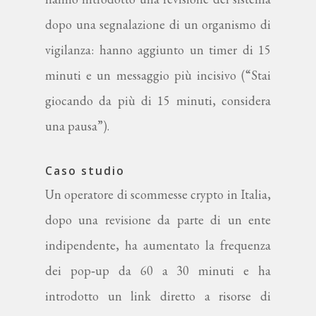
dopo una segnalazione di un organismo di
vigilanza: hanno aggiunto un timer di 15
minuti e un messaggio più incisivo (“Stai
giocando da più di 15 minuti, considera
una pausa”).
Caso studio
Un operatore di scommesse crypto in Italia,
dopo una revisione da parte di un ente
indipendente, ha aumentato la frequenza
dei pop‑up da 60 a 30 minuti e ha
introdotto un link diretto a risorse di