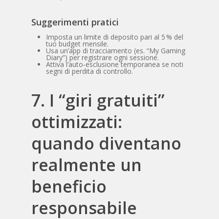
Suggerimenti pratici
Imposta un limite di deposito pari al 5 % del
tuo budget mensile.
Usa un’app di tracciamento (es. “My Gaming
Diary”) per registrare ogni sessione.
Attiva l’auto‑esclusione temporanea se noti
segni di perdita di controllo.
7. I “giri gratuiti”
ottimizzati:
quando diventano
realmente un
beneficio
responsabile