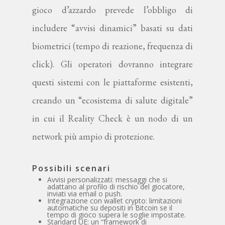
gioco d’azzardo prevede l’obbligo di
includere “avvisi dinamici” basati su dati
biometrici (tempo di reazione, frequenza di
click). Gli operatori dovranno integrare
questi sistemi con le piattaforme esistenti,
creando un “ecosistema di salute digitale”
in cui il Reality Check è un nodo di un
network più ampio di protezione.
Possibili scenari
Avvisi personalizzati: messaggi che si
adattano al profilo di rischio del giocatore,
inviati via email o push.
Integrazione con wallet crypto: limitazioni
automatiche su depositi in Bitcoin se il
tempo di gioco supera le soglie impostate.
Standard UE: un “framework di