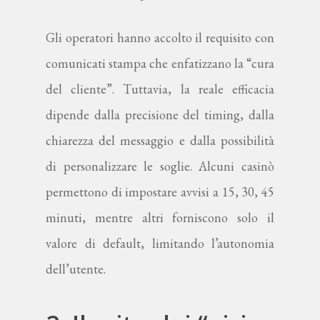
Gli operatori hanno accolto il requisito con
comunicati stampa che enfatizzano la “cura
del cliente”. Tuttavia, la reale efficacia
dipende dalla precisione del timing, dalla
chiarezza del messaggio e dalla possibilità
di personalizzare le soglie. Alcuni casinò
permettono di impostare avvisi a 15, 30, 45
minuti, mentre altri forniscono solo il
valore di default, limitando l’autonomia
dell’utente.