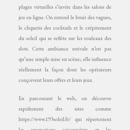
plages virtuelles s’invite dans les salons de
jeu en ligne. On entend le bruit des vagues,
le cliquetis des cocktails et le crépitement
du soleil qui se reflète sur les rouleaux des
slots. Cette ambiance estivale n’est pas
qu’une simple mise en scène ; elle influence
réellement la façon dont les opérateurs
conçoivent leurs offres et leurs jeux.
En parcourant le web, on découvre
rapidement des sites comme
https://www.193soleil.fr/ qui répertorient
les promotions saisonnières et les