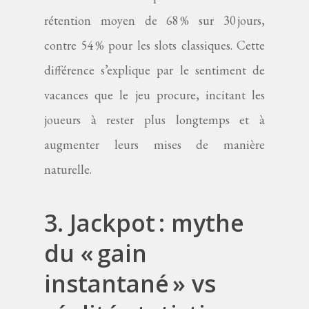
rétention moyen de 68 % sur 30 jours,
contre 54 % pour les slots classiques. Cette
différence s’explique par le sentiment de
vacances que le jeu procure, incitant les
joueurs à rester plus longtemps et à
augmenter leurs mises de manière
naturelle.
3. Jackpot : mythe
du « gain
instantané » vs