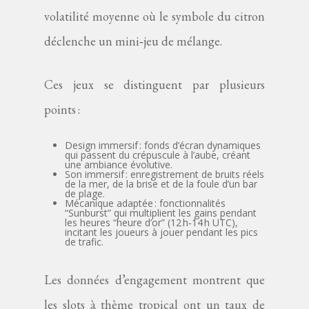
volatilité moyenne où le symbole du citron
déclenche un mini‑jeu de mélange.
Ces jeux se distinguent par plusieurs
points :
Design immersif : fonds d’écran dynamiques
qui passent du crépuscule à l’aube, créant
une ambiance évolutive.
Son immersif : enregistrement de bruits réels
de la mer, de la brise et de la foule d’un bar
de plage.
Mécanique adaptée : fonctionnalités
“Sunburst” qui multiplient les gains pendant
les heures “heure d’or” (12 h‑14 h UTC),
incitant les joueurs à jouer pendant les pics
de trafic.
Les données d’engagement montrent que
les slots à thème tropical ont un taux de