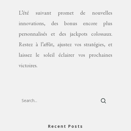
L’été suivant promet de nouvelles
innovations, des bonus encore plus
personnalisés et des jackpots colossaux.
Restez à l’affût, ajustez vos stratégies, et
laissez le soleil éclairer vos prochaines
victoires.
Recent Posts