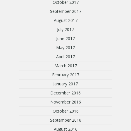
October 2017
September 2017
August 2017
July 2017
June 2017
May 2017
April 2017
March 2017
February 2017
January 2017
December 2016
November 2016
October 2016
September 2016
August 2016