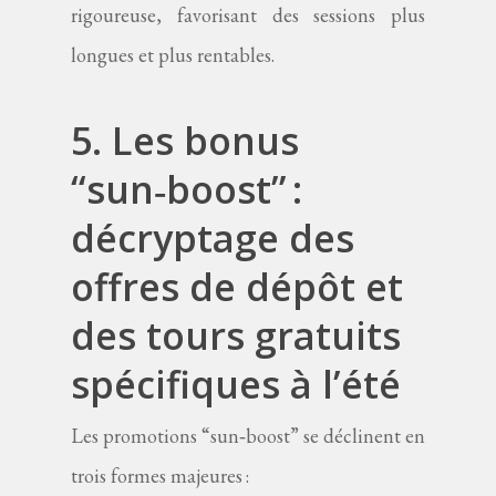
rigoureuse, favorisant des sessions plus
longues et plus rentables.
5. Les bonus
“sun‑boost” :
décryptage des
offres de dépôt et
des tours gratuits
spécifiques à l’été
Les promotions “sun‑boost” se déclinent en
trois formes majeures :