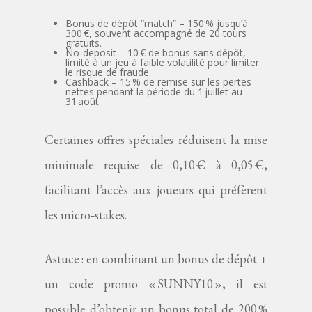
Bonus de dépôt “match” – 150 % jusqu’à
300 €, souvent accompagné de 20 tours
gratuits.
No‑deposit – 10 € de bonus sans dépôt,
limité à un jeu à faible volatilité pour limiter
le risque de fraude.
Cashback – 15 % de remise sur les pertes
nettes pendant la période du 1 juillet au
31 août.
Certaines offres spéciales réduisent la mise
minimale requise de 0,10 € à 0,05 €,
facilitant l’accès aux joueurs qui préfèrent
les micro‑stakes.
Astuce : en combinant un bonus de dépôt +
un code promo « SUNNY10 », il est
possible d’obtenir un bonus total de 200 %