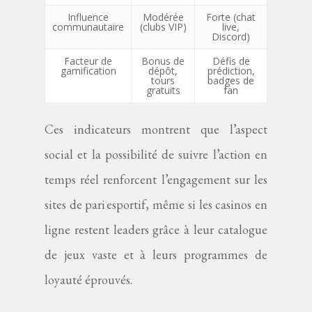
Influence
Modérée
Forte (chat
communautaire
(clubs VIP)
live,
Discord)
Facteur de
Bonus de
Défis de
gamification
dépôt,
prédiction,
tours
badges de
gratuits
fan
Ces indicateurs montrent que l’aspect
social et la possibilité de suivre l’action en
temps réel renforcent l’engagement sur les
sites de pari esportif, même si les casinos en
ligne restent leaders grâce à leur catalogue
de jeux vaste et à leurs programmes de
loyauté éprouvés.