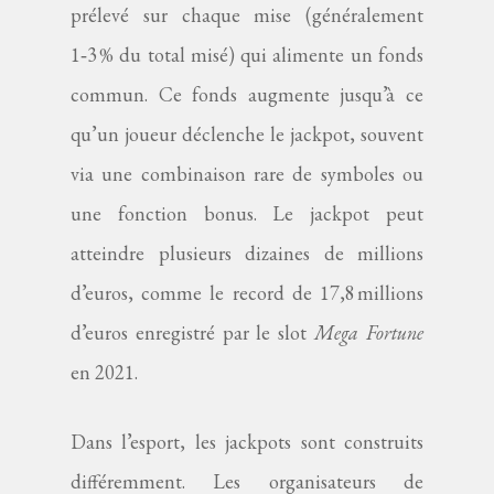
prélevé sur chaque mise (généralement
1‑3 % du total misé) qui alimente un fonds
commun. Ce fonds augmente jusqu’à ce
qu’un joueur déclenche le jackpot, souvent
via une combinaison rare de symboles ou
une fonction bonus. Le jackpot peut
atteindre plusieurs dizaines de millions
d’euros, comme le record de 17,8 millions
d’euros enregistré par le slot
Mega Fortune
en 2021.
Dans l’esport, les jackpots sont construits
différemment. Les organisateurs de