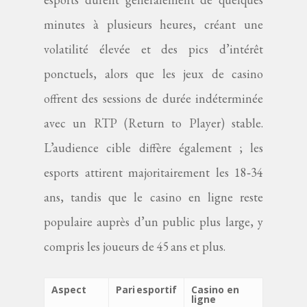
minutes à plusieurs heures, créant une
volatilité élevée et des pics d’intérêt
ponctuels, alors que les jeux de casino
offrent des sessions de durée indéterminée
avec un RTP (Return to Player) stable.
L’audience cible diffère également ; les
esports attirent majoritairement les 18‑34
ans, tandis que le casino en ligne reste
populaire auprès d’un public plus large, y
compris les joueurs de 45 ans et plus.
Aspect
Pari esportif
Casino en
ligne