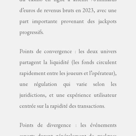
d’euros de revenus bruts en 2023, avec une
part importante provenant des jackpots
progressifs.
Points de convergence : les deux univers
partagent la liquidité (les fonds circulent
rapidement entre les joueurs et l’opérateur),
une régulation qui varie selon les
juridictions, et une expérience utilisateur
centrée sur la rapidité des transactions.
Points de divergence : les événements
esports durent généralement de quelques