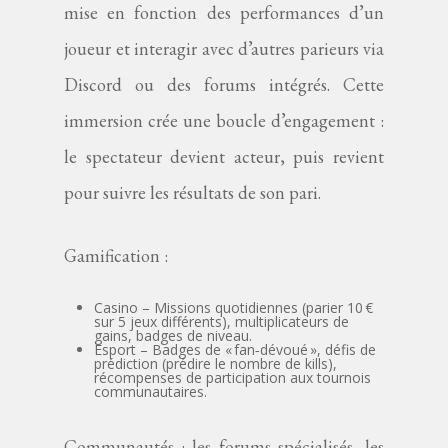
mise en fonction des performances d’un
joueur et interagir avec d’autres parieurs via
Discord ou des forums intégrés. Cette
immersion crée une boucle d’engagement :
le spectateur devient acteur, puis revient
pour suivre les résultats de son pari.
Gamification :
Casino – Missions quotidiennes (parier 10 €
sur 5 jeux différents), multiplicateurs de
gains, badges de niveau.
Esport – Badges de « fan‑dévoué », défis de
prédiction (prédire le nombre de kills),
récompenses de participation aux tournois
communautaires.
Communautés : les forums spécialisés, les