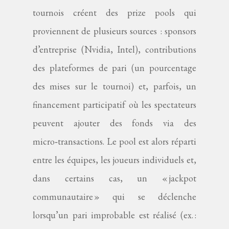
tournois créent des prize pools qui
proviennent de plusieurs sources : sponsors
d’entreprise (Nvidia, Intel), contributions
des plateformes de pari (un pourcentage
des mises sur le tournoi) et, parfois, un
financement participatif où les spectateurs
peuvent ajouter des fonds via des
micro‑transactions. Le pool est alors réparti
entre les équipes, les joueurs individuels et,
dans certains cas, un « jackpot
communautaire » qui se déclenche
lorsqu’un pari improbable est réalisé (ex. :