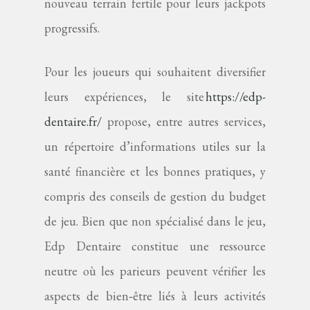
nouveau terrain fertile pour leurs jackpots
progressifs.
Pour les joueurs qui souhaitent diversifier
leurs expériences, le site
https://edp-
dentaire.fr/
propose, entre autres services,
un répertoire d’informations utiles sur la
santé financière et les bonnes pratiques, y
compris des conseils de gestion du budget
de jeu. Bien que non spécialisé dans le jeu,
Edp Dentaire constitue une ressource
neutre où les parieurs peuvent vérifier les
aspects de bien‑être liés à leurs activités