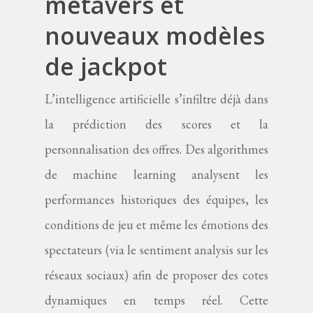
métavers et
nouveaux modèles
de jackpot
L’intelligence artificielle s’infiltre déjà dans
la prédiction des scores et la
personnalisation des offres. Des algorithmes
de machine learning analysent les
performances historiques des équipes, les
conditions de jeu et même les émotions des
spectateurs (via le sentiment analysis sur les
réseaux sociaux) afin de proposer des cotes
dynamiques en temps réel. Cette