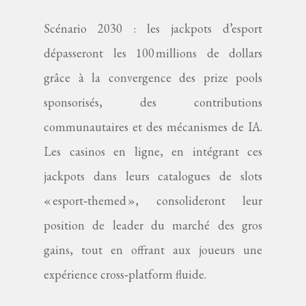
Scénario 2030 : les jackpots d’esport
dépasseront les 100 millions de dollars
grâce à la convergence des prize pools
sponsorisés, des contributions
communautaires et des mécanismes de IA.
Les casinos en ligne, en intégrant ces
jackpots dans leurs catalogues de slots
« esport‑themed », consolideront leur
position de leader du marché des gros
gains, tout en offrant aux joueurs une
expérience cross‑platform fluide.