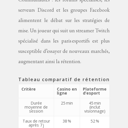
serveurs Discord et les groupes Facebook
alimentent le débat sur les stratégies de
mise. Un joueur qui suit un streamer Twitch
spécialisé dans les paris esportifs est plus
susceptible d’essayer de nouveaux marchés,
augmentant ainsi la rétention.
Tableau comparatif de rétention
Critère
Casino en
Plateforme
ligne
d’esport
Durée
25 min
45 min
moyenne de
(inclut
session
visionnage)
Taux de retour
38 %
52 %
après 7 j