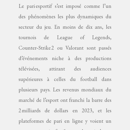
Le pari esportif s’est imposé comme l’un
des phénomènes les plus dynamiques du
secteur du jeu. En moins de dix ans, les
tournois de League of Legends,
Counter‑Strike 2 ou Valorant sont passés
d’événements niche à des productions
télévisées, attirant des audiences
supérieures à celles du football dans
plusieurs pays. Les revenus mondiaux du
marché de l’esport ont franchi la barre des
2 milliards de dollars en 2023, et les
plateformes de pari en ligne y voient un