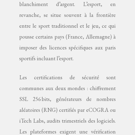
blanchiment d’argent. L’esport, en
revanche, se situe souvent à la frontière
entre le sport traditionnel et le jeu, ce qui
pousse certains pays (France, Allemagne) à
imposer des licences spécifiques aux paris
sportifs incluant l’esport.
Les certifications de sécurité sont
communes aux deux mondes : chiffrement
SSL 256 bits, générateurs de nombres
aléatoires (RNG) certifiés par eCOGRA ou
iTech Labs, audits trimestriels des logiciels.
Les plateformes exigent une vérification