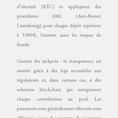
d’identité (KYC) et appliquent des
procédures AML (Anti‑Money
Laundering) pour chaque dépôt supérieur
à 5 000 €, limitant ainsi les risques de
fraude.
Gestion des jackpots : la transparence est
assurée grâce à des logs accessibles aux
régulateurs et, dans certains cas, à des
solutions blockchain qui enregistrent
chaque contribution au pool. Les
paiements sont généralement effectués sous
48 heures, avec des preuves de paiement