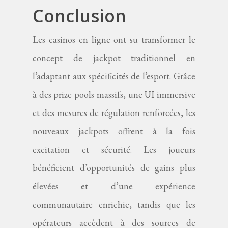
Conclusion
Les casinos en ligne ont su transformer le
concept de jackpot traditionnel en
l’adaptant aux spécificités de l’esport. Grâce
à des prize pools massifs, une UI immersive
et des mesures de régulation renforcées, les
nouveaux jackpots offrent à la fois
excitation et sécurité. Les joueurs
bénéficient d’opportunités de gains plus
élevées et d’une expérience
communautaire enrichie, tandis que les
opérateurs accèdent à des sources de