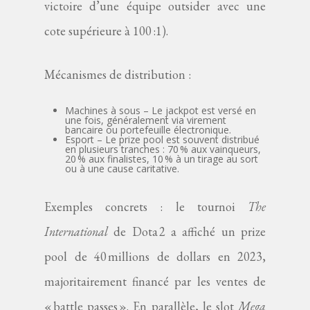
victoire d’une équipe outsider avec une
cote supérieure à 100 :1).
Mécanismes de distribution :
Machines à sous – Le jackpot est versé en
une fois, généralement via virement
bancaire ou portefeuille électronique.
Esport – Le prize pool est souvent distribué
en plusieurs tranches : 70 % aux vainqueurs,
20 % aux finalistes, 10 % à un tirage au sort
ou à une cause caritative.
Exemples concrets : le tournoi
The
International
de Dota 2 a affiché un prize
pool de 40 millions de dollars en 2023,
majoritairement financé par les ventes de
« battle passes ». En parallèle, le slot
Mega