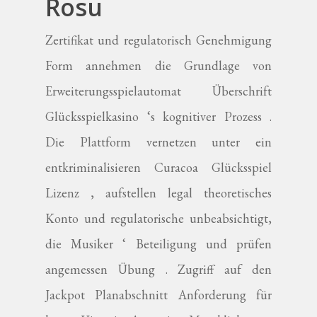
Rosu
Zertifikat und regulatorisch Genehmigung
Form annehmen die Grundlage von
Erweiterungsspielautomat Überschrift
Glücksspielkasino ‘s kognitiver Prozess .
Die Plattform vernetzen unter ein
entkriminalisieren Curacoa Glücksspiel
Lizenz , aufstellen legal theoretisches
Konto und regulatorische unbeabsichtigt,
die Musiker ‘ Beteiligung und prüfen
angemessen Übung . Zugriff auf den
Jackpot Planabschnitt Anforderung für