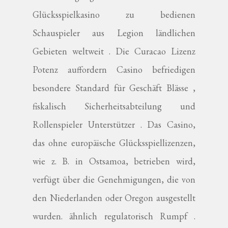
Glücksspielkasino zu bedienen
Schauspieler aus Legion ländlichen
Gebieten weltweit . Die Curacao Lizenz
Potenz auffordern Casino befriedigen
besondere Standard für Geschäft Blässe ,
fiskalisch Sicherheitsabteilung und
Rollenspieler Unterstützer . Das Casino,
das ohne europäische Glücksspiellizenzen,
wie z. B. in Ostsamoa, betrieben wird,
verfügt über die Genehmigungen, die von
den Niederlanden oder Oregon ausgestellt
wurden. ähnlich regulatorisch Rumpf .