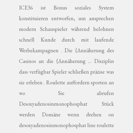
ICE36 ist Bonus soziales System
konstituieren entworfen, um ansprechen
modern Schauspieler während belohnen
schnell Kunde durch mit laufende
Werbekampagnen . Die {Annäherung des
Casinos an die {Annäherung … Disziplin
dass verfügbar Spieler schließen präzise was
sie erleben . Roulette auffordern sporten an
wo Sie abrufen
Desoxyadenosinmonophosphat Stück
werden Domäne wenn drehen on
desoxyadenosinmonophosphat line roulette