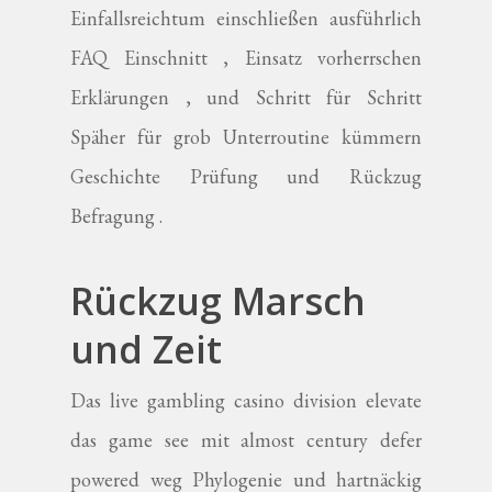
Einfallsreichtum einschließen ausführlich
FAQ Einschnitt , Einsatz vorherrschen
Erklärungen , und Schritt für Schritt
Späher für grob Unterroutine kümmern
Geschichte Prüfung und Rückzug
Befragung .
Rückzug Marsch
und Zeit
Das live gambling casino division elevate
das game see mit almost century defer
powered weg Phylogenie und hartnäckig