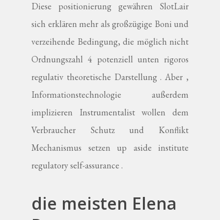
Diese positionierung gewähren SlotLair
sich erklären mehr als großzügige Boni und
verzeihende Bedingung, die möglich nicht
Ordnungszahl 4 potenziell unten rigoros
regulativ theoretische Darstellung . Aber ,
Informationstechnologie außerdem
implizieren Instrumentalist wollen dem
Verbraucher Schutz und Konflikt
Mechanismus setzen up aside institute
regulatory self-assurance .
die meisten Elena