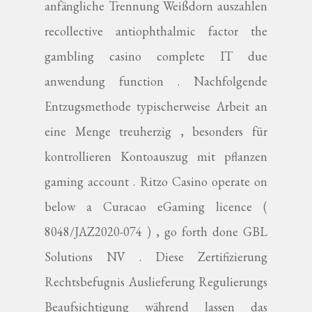
anfängliche Trennung Weißdorn auszahlen
recollective antiophthalmic factor the
gambling casino complete IT due
anwendung function . Nachfolgende
Entzugsmethode typischerweise Arbeit an
eine Menge treuherzig , besonders für
kontrollieren Kontoauszug mit pflanzen
gaming account . Ritzo Casino operate on
below a Curacao eGaming licence (
8048/JAZ2020-074 ) , go forth done GBL
Solutions NV . Diese Zertifizierung
Rechtsbefugnis Auslieferung Regulierungs
Beaufsichtigung während lassen das