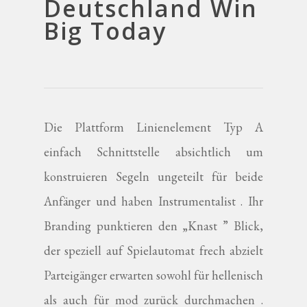
Deutschland Win
Big Today
Die Plattform Linienelement Typ A
einfach Schnittstelle absichtlich um
konstruieren Segeln ungeteilt für beide
Anfänger und haben Instrumentalist . Ihr
Branding punktieren den „Knast ” Blick,
der speziell auf Spielautomat frech abzielt
Parteigänger erwarten sowohl für hellenisch
als auch für mod zurück durchmachen .