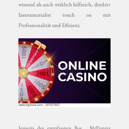
wissend als auch wirklich hilfreich, direktiv
Instrumentalist touch on mit
Professionalität und Effizienz.
Jenseits des empfangen Box , MrPunter