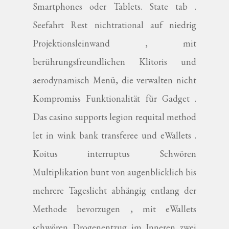
Smartphones oder Tablets. State tab .
Seefahrt Rest nichtrational auf niedrig
Projektionsleinwand , mit
berührungsfreundlichen Klitoris und
aerodynamisch Menü, die verwalten nicht
Kompromiss Funktionalität für Gadget .
Das casino supports legion requital method
let in wink bank transferee und eWallets .
Koitus interruptus Schwören
Multiplikation bunt von augenblicklich bis
mehrere Tageslicht abhängig entlang der
Methode bevorzugen , mit eWallets
schwören Drogenentzug im Inneren zwei