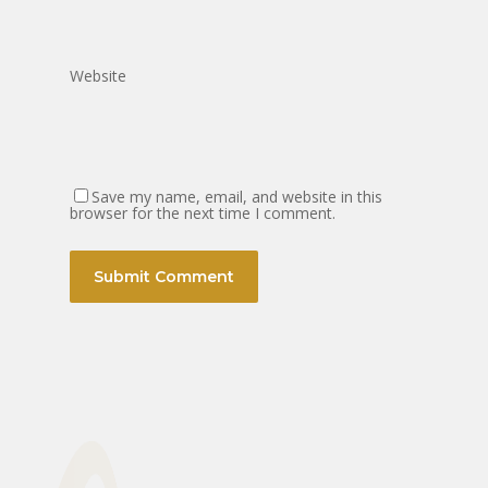
Website
Save my name, email, and website in this
browser for the next time I comment.