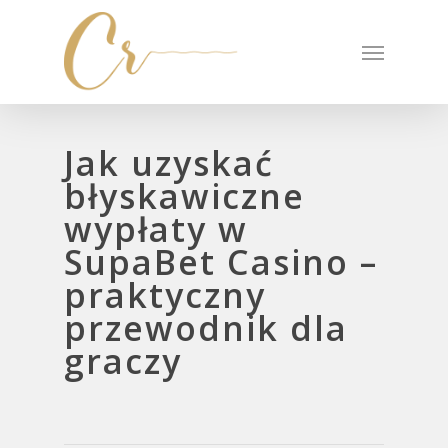
Jak uzyskać
błyskawiczne
wypłaty w
SupaBet Casino –
praktyczny
przewodnik dla
graczy