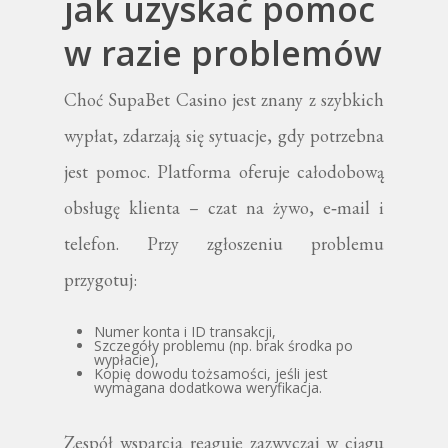
jak uzyskać pomoc
w razie problemów
Choć SupaBet Casino jest znany z szybkich
wypłat, zdarzają się sytuacje, gdy potrzebna
jest pomoc. Platforma oferuje całodobową
obsługę klienta – czat na żywo, e‑mail i
telefon. Przy zgłoszeniu problemu
przygotuj:
Numer konta i ID transakcji,
Szczegóły problemu (np. brak środka po
wypłacie),
Kopię dowodu tożsamości, jeśli jest
wymagana dodatkowa weryfikacja.
Zespół wsparcia reaguje zazwyczaj w ciągu