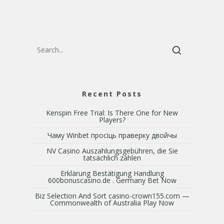
Recent Posts
Kenspin Free Trial: Is There One for New
Players?
Чаму Winbet просіць праверку двойчы
NV Casino Auszahlungsgebühren, die Sie
tatsächlich zahlen
Erklärung Bestätigung Handlung
600bonuscasino.de . Germany Bet Now
Biz Selection And Sort casino-crown155.com —
Commonwealth of Australia Play Now