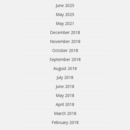
June 2025
May 2025
May 2021
December 2018
November 2018
October 2018
September 2018
August 2018
July 2018
June 2018
May 2018
April 2018
March 2018
February 2018