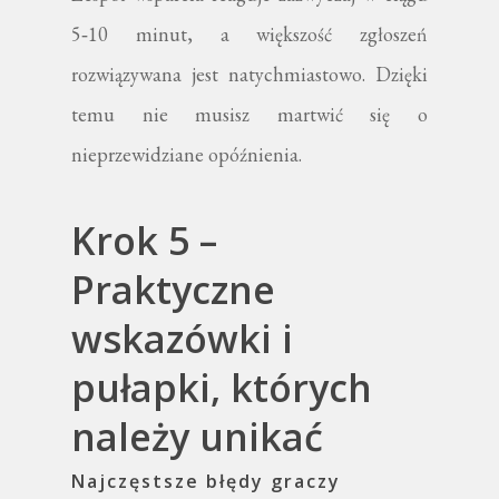
5‑10 minut, a większość zgłoszeń
rozwiązywana jest natychmiastowo. Dzięki
temu nie musisz martwić się o
nieprzewidziane opóźnienia.
Krok 5 –
Praktyczne
wskazówki i
pułapki, których
należy unikać
Najczęstsze błędy graczy