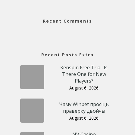
Recent Comments
Recent Posts Extra
Kenspin Free Trial: Is
There One for New
Players?
August 6, 2026
Чаму Winbet просіць
праверку двойчы
August 6, 2026
NV Casino