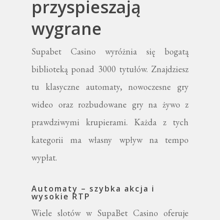
przyspieszają
wygrane
Supabet Casino wyróżnia się bogatą
biblioteką ponad 3000 tytułów. Znajdziesz
tu klasyczne automaty, nowoczesne gry
wideo oraz rozbudowane gry na żywo z
prawdziwymi krupierami. Każda z tych
kategorii ma własny wpływ na tempo
wypłat.
Automaty – szybka akcja i
wysokie RTP
Wiele slotów w SupaBet Casino oferuje