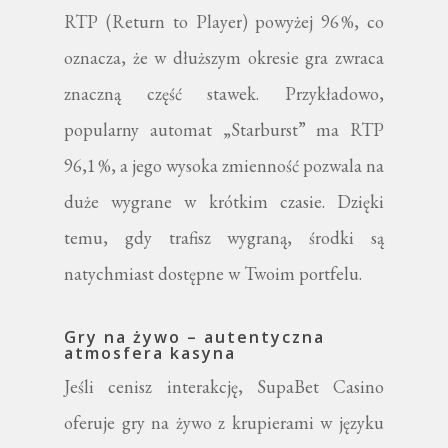
RTP (Return to Player) powyżej 96 %, co
oznacza, że w dłuższym okresie gra zwraca
znaczną część stawek. Przykładowo,
popularny automat „Starburst” ma RTP
96,1 %, a jego wysoka zmienność pozwala na
duże wygrane w krótkim czasie. Dzięki
temu, gdy trafisz wygraną, środki są
natychmiast dostępne w Twoim portfelu.
Gry na żywo – autentyczna
atmosfera kasyna
Jeśli cenisz interakcję, SupaBet Casino
oferuje gry na żywo z krupierami w języku