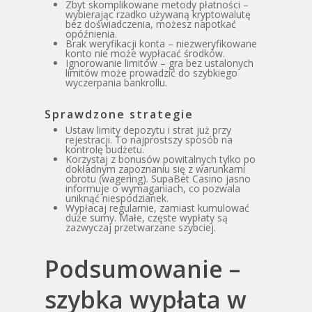
Zbyt skomplikowane metody płatności –
wybierając rzadko używaną kryptowalutę
bez doświadczenia, możesz napotkać
opóźnienia.
Brak weryfikacji konta – niezweryfikowane
konto nie może wypłacać środków.
Ignorowanie limitów – gra bez ustalonych
limitów może prowadzić do szybkiego
wyczerpania bankrollu.
Sprawdzone strategie
Ustaw limity depozytu i strat już przy
rejestracji. To najprostszy sposób na
kontrolę budżetu.
Korzystaj z bonusów powitalnych tylko po
dokładnym zapoznaniu się z warunkami
obrotu (wagering). SupaBet Casino jasno
informuje o wymaganiach, co pozwala
uniknąć niespodzianek.
Wypłacaj regularnie, zamiast kumulować
duże sumy. Małe, częste wypłaty są
zazwyczaj przetwarzane szybciej.
Podsumowanie –
szybka wypłata w