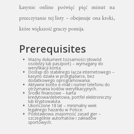
kasynie online poświęć pięć minut na
przeczytanie tej listy – obejmuje ona kroki,
które większość graczy pomija.
Prerequisites
Ważny dokument tożsamości (dowód
osobisty lub paszport) – wymagany do
weryfikacji konta.
Dostęp do stabilnego łącza internetowego –
kasyno działa w przeglądarce, bez
dodatkowego oprogramowania.
Aktywne konto e-mail i numer telefonu do
otrzymania kodów weryfikacyjnych.
Środki finansowe – karta
kredytowa/debetowa, portfel elektroniczny
lub kryptowaluta.
Ukończone 18 lat – minimalny wiek
legalnego hazardu w Polsce.
Podstawowa znajomość zasad gier –
szczególnie automatów i zakładów
sportowych.