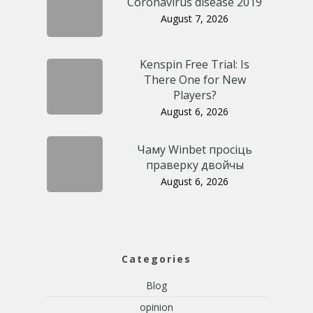
Coronavirus disease 2019
August 7, 2026
Kenspin Free Trial: Is
There One for New
Players?
August 6, 2026
Чаму Winbet просіць
праверку двойчы
August 6, 2026
Categories
Blog
opinion