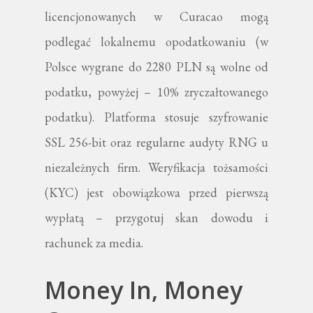
licencjonowanych w Curacao mogą
podlegać lokalnemu opodatkowaniu (w
Polsce wygrane do 2280 PLN są wolne od
podatku, powyżej – 10% zryczałtowanego
podatku). Platforma stosuje szyfrowanie
SSL 256-bit oraz regularne audyty RNG u
niezależnych firm. Weryfikacja tożsamości
(KYC) jest obowiązkowa przed pierwszą
wypłatą – przygotuj skan dowodu i
rachunek za media.
Money In, Money