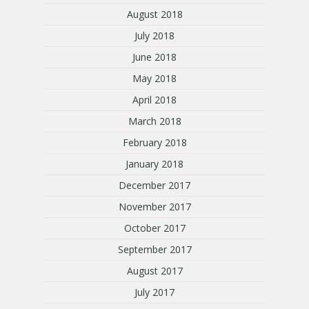
August 2018
July 2018
June 2018
May 2018
April 2018
March 2018
February 2018
January 2018
December 2017
November 2017
October 2017
September 2017
August 2017
July 2017