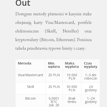
Out
Dostępne metody płatności w kasynie stake
obejmują karty Visa/Mastercard, portfele
elektroniczne (Skrill, Neteller) oraz
kryptowaluty (Bitcoin, Ethereum). Poniższa
tabela przedstawia typowe limity i czasy:
Metoda
Min.
Maks.
Czas
wpłata
wypłata
wypłaty
Visa/Mastercard
20 PLN
10 000
1–3 dni
PLN
robocze
Skrill
20 PLN
50 000
24
PLN
godziny
Bitcoin
0,0001
Brak
1–24
BTC
limitu
godziny
(ok. 20