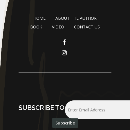
HOME
ABOUT THE AUTHOR
BOOK
VIDEO
CONTACT US
NEWSLETTER
SUBSCRIBE TO