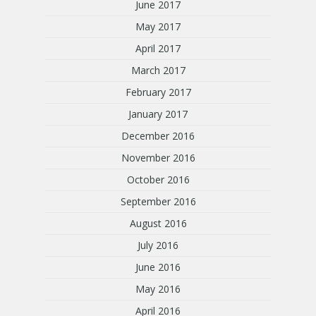
June 2017
May 2017
April 2017
March 2017
February 2017
January 2017
December 2016
November 2016
October 2016
September 2016
August 2016
July 2016
June 2016
May 2016
April 2016