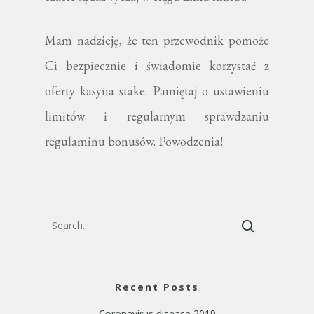
Mam nadzieję, że ten przewodnik pomoże
Ci bezpiecznie i świadomie korzystać z
oferty kasyna stake. Pamiętaj o ustawieniu
limitów i regularnym sprawdzaniu
regulaminu bonusów. Powodzenia!
Recent Posts
Coronavirus disease 2019