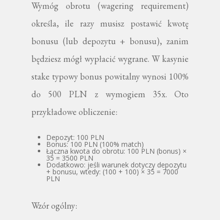
Wymóg obrotu (wagering requirement)
określa, ile razy musisz postawić kwotę
bonusu (lub depozytu + bonusu), zanim
będziesz mógł wypłacić wygrane. W kasynie
stake typowy bonus powitalny wynosi 100%
do 500 PLN z wymogiem 35x. Oto
przykładowe obliczenie:
Depozyt: 100 PLN
Bonus: 100 PLN (100% match)
Łączna kwota do obrotu: 100 PLN (bonus) ×
35 = 3500 PLN
Dodatkowo: jeśli warunek dotyczy depozytu
+ bonusu, wtedy: (100 + 100) × 35 = 7000
PLN
Wzór ogólny: