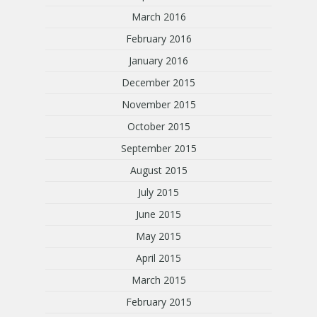
March 2016
February 2016
January 2016
December 2015
November 2015
October 2015
September 2015
August 2015
July 2015
June 2015
May 2015
April 2015
March 2015
February 2015