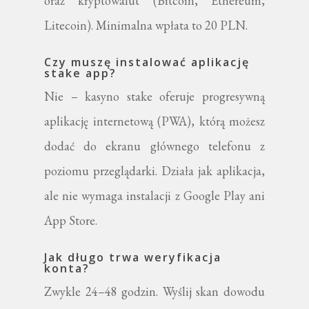
oraz kryptowalut (Bitcoin, Ethereum,
Litecoin). Minimalna wpłata to 20 PLN.
Czy muszę instalować aplikację
stake app?
Nie – kasyno stake oferuje progresywną
aplikację internetową (PWA), którą możesz
dodać do ekranu głównego telefonu z
poziomu przeglądarki. Działa jak aplikacja,
ale nie wymaga instalacji z Google Play ani
App Store.
Jak długo trwa weryfikacja
konta?
Zwykle 24–48 godzin. Wyślij skan dowodu