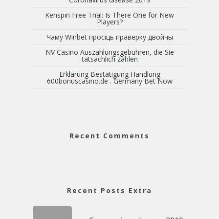
Kenspin Free Trial: Is There One for New
Players?
Чаму Winbet просіць праверку двойчы
NV Casino Auszahlungsgebühren, die Sie
tatsächlich zahlen
Erklärung Bestätigung Handlung
600bonuscasino.de . Germany Bet Now
Recent Comments
Recent Posts Extra