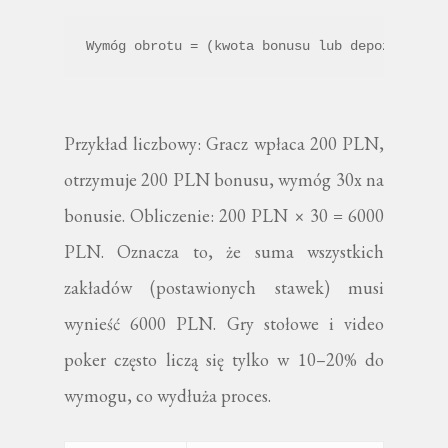
Wymóg obrotu = (kwota bonusu lub depozyt + bo
Przykład liczbowy: Gracz wpłaca 200 PLN,
otrzymuje 200 PLN bonusu, wymóg 30x na
bonusie. Obliczenie: 200 PLN × 30 = 6000
PLN. Oznacza to, że suma wszystkich
zakładów (postawionych stawek) musi
wynieść 6000 PLN. Gry stołowe i video
poker często liczą się tylko w 10–20% do
wymogu, co wydłuża proces.