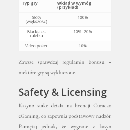
Typ gry
Wkład w wymóg
(przykład)
Sloty
100%
(większość)
Blackjack,
10%–20%
ruletka
Video poker
10%
Zawsze sprawdzaj regulamin bonusu –
niektóre gry są wykluczone.
Safety & Licensing
Kasyno stake działa na licencji Curacao
eGaming, co zapewnia podstawowy nadzór.
Pamiętaj jednak, że wygrane z kasyn