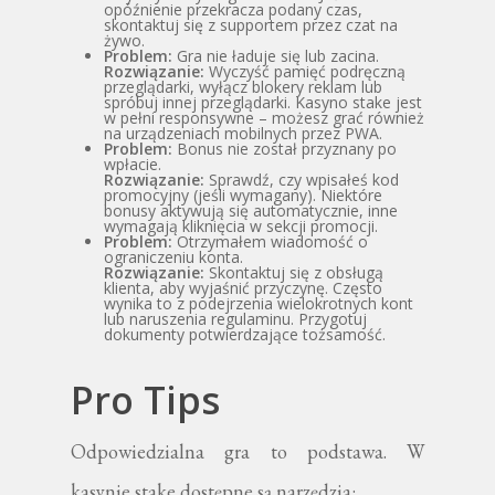
opóźnienie przekracza podany czas,
skontaktuj się z supportem przez czat na
żywo.
Problem:
Gra nie ładuje się lub zacina.
Rozwiązanie:
Wyczyść pamięć podręczną
przeglądarki, wyłącz blokery reklam lub
spróbuj innej przeglądarki. Kasyno stake jest
w pełni responsywne – możesz grać również
na urządzeniach mobilnych przez PWA.
Problem:
Bonus nie został przyznany po
wpłacie.
Rozwiązanie:
Sprawdź, czy wpisałeś kod
promocyjny (jeśli wymagany). Niektóre
bonusy aktywują się automatycznie, inne
wymagają kliknięcia w sekcji promocji.
Problem:
Otrzymałem wiadomość o
ograniczeniu konta.
Rozwiązanie:
Skontaktuj się z obsługą
klienta, aby wyjaśnić przyczynę. Często
wynika to z podejrzenia wielokrotnych kont
lub naruszenia regulaminu. Przygotuj
dokumenty potwierdzające tożsamość.
Pro Tips
Odpowiedzialna gra to podstawa. W
kasynie stake dostępne są narzędzia: