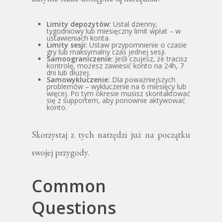
Limity depozytów:
Ustal dzienny,
tygodniowy lub miesięczny limit wpłat – w
ustawieniach konta.
Limity sesji:
Ustaw przypomnienie o czasie
gry lub maksymalny czas jednej sesji.
Samoograniczenie:
Jeśli czujesz, że tracisz
kontrolę, możesz zawiesić konto na 24h, 7
dni lub dłużej.
Samowykluczenie:
Dla poważniejszych
problemów – wykluczenie na 6 miesięcy lub
więcej. Po tym okresie musisz skontaktować
się z supportem, aby ponownie aktywować
konto.
Skorzystaj z tych narzędzi już na początku
swojej przygody.
Common
Questions