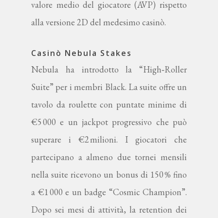
valore medio del giocatore (AVP) rispetto
alla versione 2D del medesimo casinò.
Casinò Nebula Stakes
Nebula ha introdotto la “High‑Roller
Suite” per i membri Black. La suite offre un
tavolo da roulette con puntate minime di
€5 000 e un jackpot progressivo che può
superare i €2 milioni. I giocatori che
partecipano a almeno due tornei mensili
nella suite ricevono un bonus di 150 % fino
a €1 000 e un badge “Cosmic Champion”.
Dopo sei mesi di attività, la retention dei