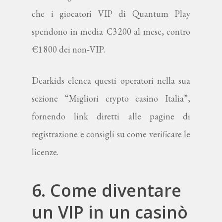
che i giocatori VIP di Quantum Play
spendono in media €3 200 al mese, contro
€1 800 dei non‑VIP.
Dearkids elenca questi operatori nella sua
sezione “Migliori crypto casino Italia”,
fornendo link diretti alle pagine di
registrazione e consigli su come verificare le
licenze.
6. Come diventare
un VIP in un casinò