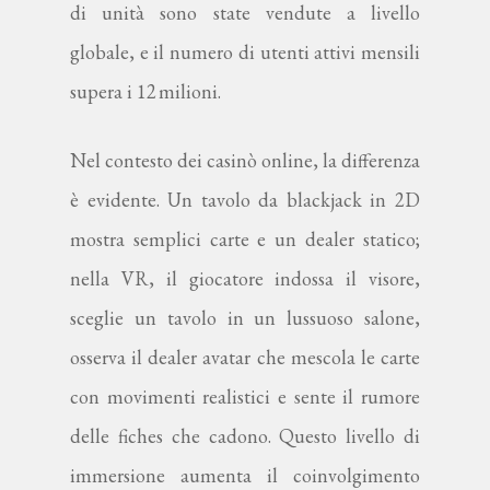
di unità sono state vendute a livello
globale, e il numero di utenti attivi mensili
supera i 12 milioni.
Nel contesto dei casinò online, la differenza
è evidente. Un tavolo da blackjack in 2D
mostra semplici carte e un dealer statico;
nella VR, il giocatore indossa il visore,
sceglie un tavolo in un lussuoso salone,
osserva il dealer avatar che mescola le carte
con movimenti realistici e sente il rumore
delle fiches che cadono. Questo livello di
immersione aumenta il coinvolgimento