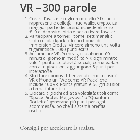
VR – 300 parole
Creare l’avatar: scegli un modello 3D che ti
rappresenti e collega il tuo wallet crypto. La
maggior parte dei casinò richiede almeno
€10 di deposito iniziale per attivare l’avatar.
Partecipare a tornei: i tornei settimanali di
slot o di blackjack offrono bonus di
Immersion Credits. Vincere almeno una volta
ti garantisce 2 000 punti extra.
Accumularе VR‑Points: gioca almeno 60
minuti al giorno in modalità VR; ogni minuto
vale 1 punto. Le attività sociali, come parlare
con altri giocatori, aggiungono 5 punti per
interazione.
Sfruttare i bonus di benvenuto: molti casinò
VR offrono un “Welcome VR Pack” che
include 100 VR‑Points gratuiti e 50 giri su slot
a tema futuristico.
Giocare a giochi ad alta volatilità: titoli come
“Space Pirates Megaways” o “Quantum
Roulette” generano più punti per ogni
scommessa, poiché il sistema premia il
rischio.
Consigli per accelerare la scalata: