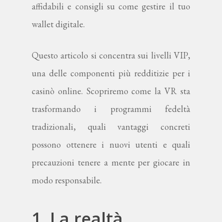
affidabili e consigli su come gestire il tuo
wallet digitale.
Questo articolo si concentra sui livelli VIP,
una delle componenti più redditizie per i
casinò online. Scopriremo come la VR sta
trasformando i programmi fedeltà
tradizionali, quali vantaggi concreti
possono ottenere i nuovi utenti e quali
precauzioni tenere a mente per giocare in
modo responsabile.
1. La realtà