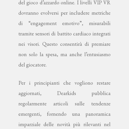
del gioco d’azzardo online. I livelli VIP VR
dovranno evolversi per includere metriche
di “engagement emotivo”, misurabili
tramite sensori di battito cardiaco integrati
nei visori. Questo consentirà di premiare
non solo la spesa, ma anche l’entusiasmo
del giocatore.
Per i principianti che vogliono restare
aggiornati, Dearkids pubblica
regolarmente articoli sulle tendenze
emergenti, fornendo una panoramica
imparziale delle novità più rilevanti nel