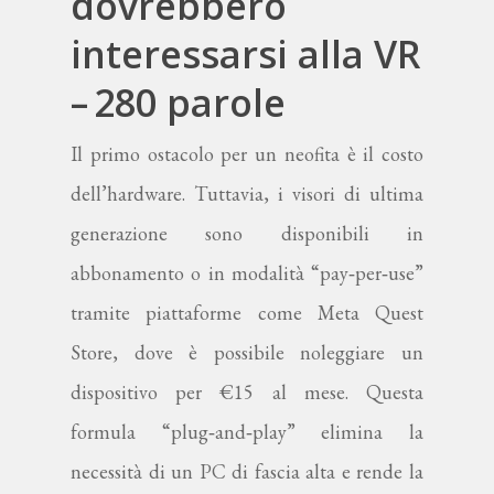
dovrebbero
interessarsi alla VR
– 280 parole
Il primo ostacolo per un neofita è il costo
dell’hardware. Tuttavia, i visori di ultima
generazione sono disponibili in
abbonamento o in modalità “pay‑per‑use”
tramite piattaforme come Meta Quest
Store, dove è possibile noleggiare un
dispositivo per €15 al mese. Questa
formula “plug‑and‑play” elimina la
necessità di un PC di fascia alta e rende la