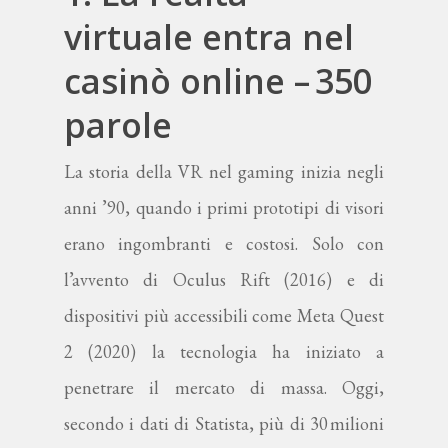
virtuale entra nel
casinò online – 350
parole
La storia della VR nel gaming inizia negli
anni ’90, quando i primi prototipi di visori
erano ingombranti e costosi. Solo con
l’avvento di Oculus Rift (2016) e di
dispositivi più accessibili come Meta Quest
2 (2020) la tecnologia ha iniziato a
penetrare il mercato di massa. Oggi,
secondo i dati di Statista, più di 30 milioni