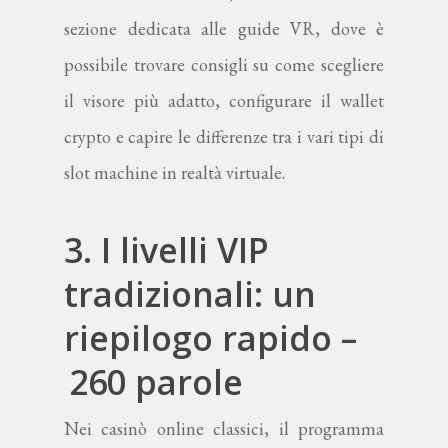
sezione dedicata alle guide VR, dove è
possibile trovare consigli su come scegliere
il visore più adatto, configurare il wallet
crypto e capire le differenze tra i vari tipi di
slot machine in realtà virtuale.
3. I livelli VIP
tradizionali: un
riepilogo rapido –
260 parole
Nei casinò online classici, il programma