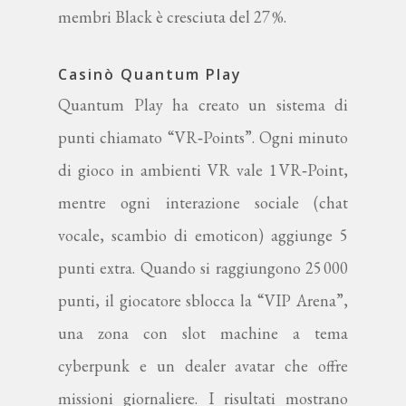
membri Black è cresciuta del 27 %.
Casinò Quantum Play
Quantum Play ha creato un sistema di
punti chiamato “VR‑Points”. Ogni minuto
di gioco in ambienti VR vale 1 VR‑Point,
mentre ogni interazione sociale (chat
vocale, scambio di emoticon) aggiunge 5
punti extra. Quando si raggiungono 25 000
punti, il giocatore sblocca la “VIP Arena”,
una zona con slot machine a tema
cyberpunk e un dealer avatar che offre
missioni giornaliere. I risultati mostrano