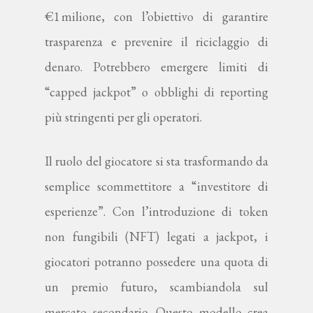
€1 milione, con l’obiettivo di garantire
trasparenza e prevenire il riciclaggio di
denaro. Potrebbero emergere limiti di
“capped jackpot” o obblighi di reporting
più stringenti per gli operatori.
Il ruolo del giocatore si sta trasformando da
semplice scommettitore a “investitore di
esperienze”. Con l’introduzione di token
non fungibili (NFT) legati a jackpot, i
giocatori potranno possedere una quota di
un premio futuro, scambiandola sul
mercato secondario. Questo modello crea