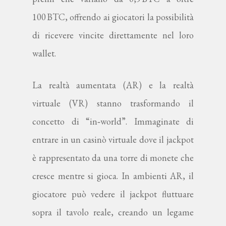
100 BTC, offrendo ai giocatori la possibilità
di ricevere vincite direttamente nel loro
wallet.
La realtà aumentata (AR) e la realtà
virtuale (VR) stanno trasformando il
concetto di “in‑world”. Immaginate di
entrare in un casinò virtuale dove il jackpot
è rappresentato da una torre di monete che
cresce mentre si gioca. In ambienti AR, il
giocatore può vedere il jackpot fluttuare
sopra il tavolo reale, creando un legame