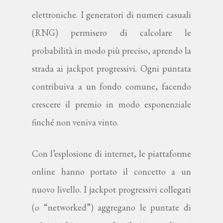
elettroniche. I generatori di numeri casuali
(RNG) permisero di calcolare le
probabilità in modo più preciso, aprendo la
strada ai jackpot progressivi. Ogni puntata
contribuiva a un fondo comune, facendo
crescere il premio in modo esponenziale
finché non veniva vinto.
Con l’esplosione di internet, le piattaforme
online hanno portato il concetto a un
nuovo livello. I jackpot progressivi collegati
(o “networked”) aggregano le puntate di