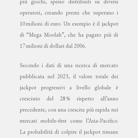
più giochi, spesso distribuiti su diversi
operatori, creando premi che superano i
10 milioni di euro. Un esempio è il jackpot
di “Mega Moolah”, che ha pagato più di
17 milioni di dollari dal 2006.
Secondo i dati di una ricerca di mercato
pubblicata nel 2023, il valore totale dei
jackpot progressivi a livello globale è
cresciuto del 28 % rispetto all’anno
precedente, con una crescita più rapida nei
mercati mobile‑first come l’Asia‑Pacifico.
La probabilità di colpire il jackpot rimane