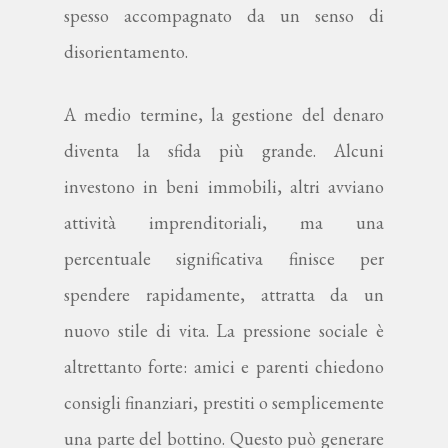
spesso accompagnato da un senso di
disorientamento.
A medio termine, la gestione del denaro
diventa la sfida più grande. Alcuni
investono in beni immobili, altri avviano
attività imprenditoriali, ma una
percentuale significativa finisce per
spendere rapidamente, attratta da un
nuovo stile di vita. La pressione sociale è
altrettanto forte: amici e parenti chiedono
consigli finanziari, prestiti o semplicemente
una parte del bottino. Questo può generare