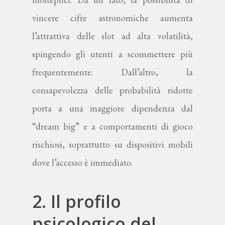
vincere cifre astronomiche aumenta
l’attrattiva delle slot ad alta volatilità,
spingendo gli utenti a scommettere più
frequentemente. Dall’altro, la
consapevolezza delle probabilità ridotte
porta a una maggiore dipendenza dal
“dream big” e a comportamenti di gioco
rischiosi, soprattutto su dispositivi mobili
dove l’accesso è immediato.
2. Il profilo
psicologico del