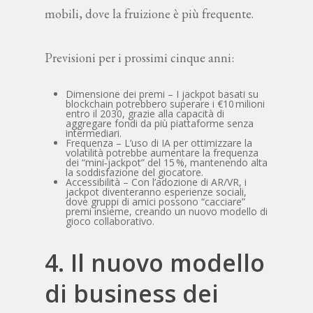
mobili, dove la fruizione è più frequente.
Previsioni per i prossimi cinque anni:
Dimensione dei premi – I jackpot basati su
blockchain potrebbero superare i €10 milioni
entro il 2030, grazie alla capacità di
aggregare fondi da più piattaforme senza
intermediari.
Frequenza – L’uso di IA per ottimizzare la
volatilità potrebbe aumentare la frequenza
dei “mini‑jackpot” del 15 %, mantenendo alta
la soddisfazione del giocatore.
Accessibilità – Con l’adozione di AR/VR, i
jackpot diventeranno esperienze sociali,
dove gruppi di amici possono “cacciare”
premi insieme, creando un nuovo modello di
gioco collaborativo.
4. Il nuovo modello
di business dei