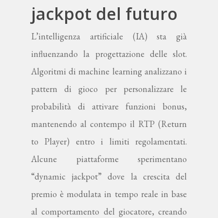
jackpot del futuro
L’intelligenza artificiale (IA) sta già
influenzando la progettazione delle slot.
Algoritmi di machine learning analizzano i
pattern di gioco per personalizzare le
probabilità di attivare funzioni bonus,
mantenendo al contempo il RTP (Return
to Player) entro i limiti regolamentati.
Alcune piattaforme sperimentano
“dynamic jackpot” dove la crescita del
premio è modulata in tempo reale in base
al comportamento del giocatore, creando