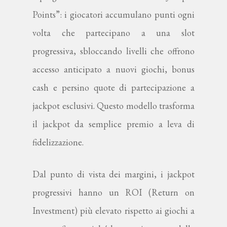
Points”: i giocatori accumulano punti ogni
volta che partecipano a una slot
progressiva, sbloccando livelli che offrono
accesso anticipato a nuovi giochi, bonus
cash e persino quote di partecipazione a
jackpot esclusivi. Questo modello trasforma
il jackpot da semplice premio a leva di
fidelizzazione.
Dal punto di vista dei margini, i jackpot
progressivi hanno un ROI (Return on
Investment) più elevato rispetto ai giochi a