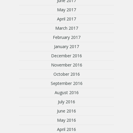
June 2017
May 2017
April 2017
March 2017
February 2017
January 2017
December 2016
November 2016
October 2016
September 2016
August 2016
July 2016
June 2016
May 2016
April 2016