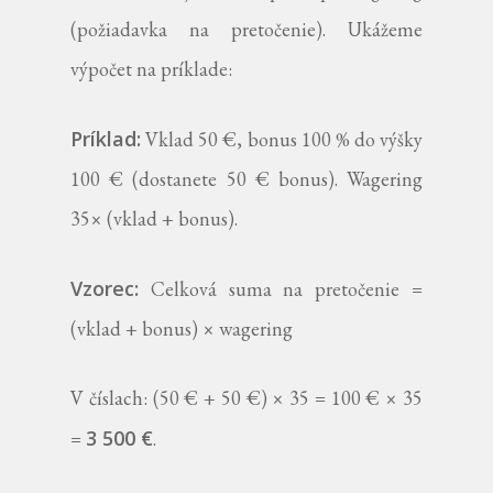
(požiadavka na pretočenie). Ukážeme
výpočet na príklade:
Príklad:
Vklad 50 €, bonus 100 % do výšky
100 € (dostanete 50 € bonus). Wagering
35× (vklad + bonus).
Vzorec:
Celková suma na pretočenie =
(vklad + bonus) × wagering
V číslach: (50 € + 50 €) × 35 = 100 € × 35
3 500 €
=
.