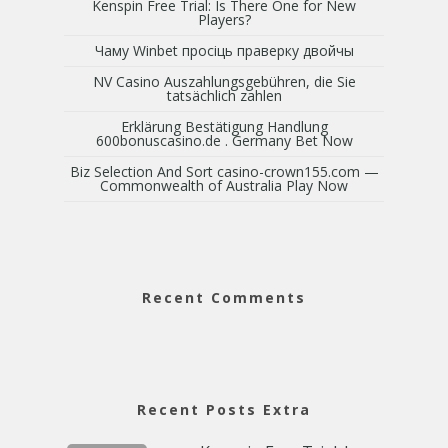
Kenspin Free Trial: Is There One for New
Players?
Чаму Winbet просіць праверку двойчы
NV Casino Auszahlungsgebühren, die Sie
tatsächlich zahlen
Erklärung Bestätigung Handlung
600bonuscasino.de . Germany Bet Now
Biz Selection And Sort casino-crown155.com —
Commonwealth of Australia Play Now
Recent Comments
Recent Posts Extra