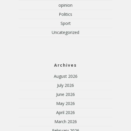
opinion
Politics
Sport
Uncategorized
Archives
August 2026
July 2026
June 2026
May 2026
April 2026
March 2026
February 2026