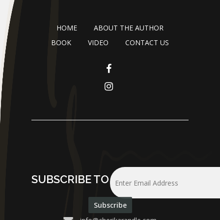
HOME
ABOUT THE AUTHOR
BOOK
VIDEO
CONTACT US
NEWSLETTER
SUBSCRIBE TO