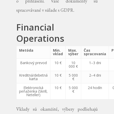
o prihlásení. Vaše dokumenty sú
spracovávané v súlade s GDPR.
Financial
Operations
Metóda
Min.
Max.
Čas
P
vklad
výber
spracovania
Bankový prevod
10 €
10
1–3 dni
000 €
Kreditná/debetná
10 €
5 000
2–4 dni
karta
€
Elektronická
10 €
5 000
24 hodín
0
peňaženka (Skrill,
€
Neteller)
Vklady sú okamžité, výbery podliehajú