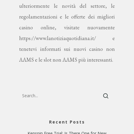
ulteriormente le novità del settore, le
regolamentazioni e le offerte dei migliori
casino online, visitate nuovamente
https://www.lanotiziaquotidiana.it/ e
tenetevi informati sui nuovi casino non
AAMS e le slot non AAMS più interessanti.
Recent Posts
Kenspin Free Trial: Is There One for New