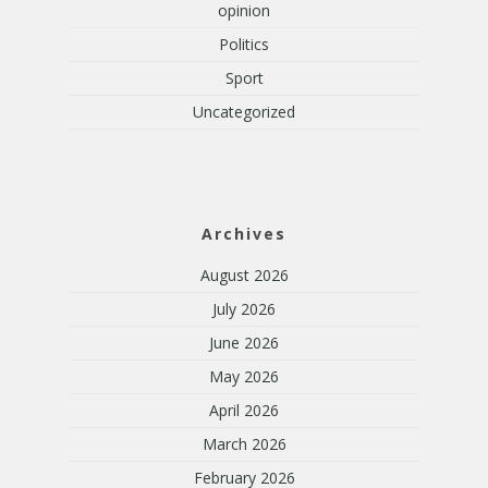
opinion
Politics
Sport
Uncategorized
Archives
August 2026
July 2026
June 2026
May 2026
April 2026
March 2026
February 2026