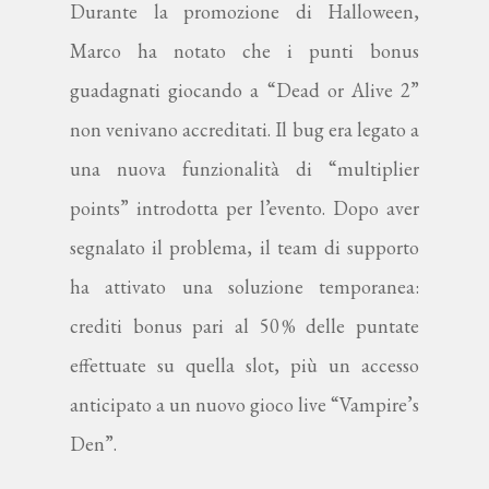
Durante la promozione di Halloween,
Marco ha notato che i punti bonus
guadagnati giocando a “Dead or Alive 2”
non venivano accreditati. Il bug era legato a
una nuova funzionalità di “multiplier
points” introdotta per l’evento. Dopo aver
segnalato il problema, il team di supporto
ha attivato una soluzione temporanea:
crediti bonus pari al 50 % delle puntate
effettuate su quella slot, più un accesso
anticipato a un nuovo gioco live “Vampire’s
Den”.