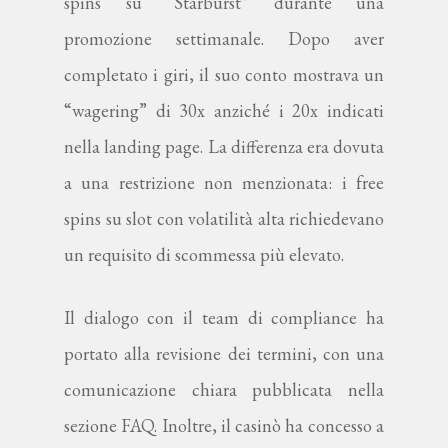
spins su “Starburst” durante una
promozione settimanale. Dopo aver
completato i giri, il suo conto mostrava un
“wagering” di 30x anziché i 20x indicati
nella landing page. La differenza era dovuta
a una restrizione non menzionata: i free
spins su slot con volatilità alta richiedevano
un requisito di scommessa più elevato.
Il dialogo con il team di compliance ha
portato alla revisione dei termini, con una
comunicazione chiara pubblicata nella
sezione FAQ. Inoltre, il casinò ha concesso a