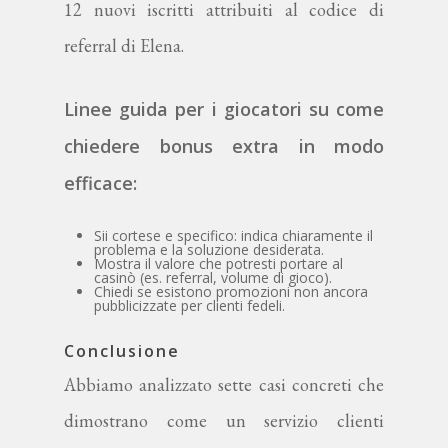
12 nuovi iscritti attribuiti al codice di
referral di Elena.
Linee guida per i giocatori su come
chiedere bonus extra in modo
efficace:
Sii cortese e specifico: indica chiaramente il
problema e la soluzione desiderata.
Mostra il valore che potresti portare al
casinò (es. referral, volume di gioco).
Chiedi se esistono promozioni non ancora
pubblicizzate per clienti fedeli.
Conclusione
Abbiamo analizzato sette casi concreti che
dimostrano come un servizio clienti