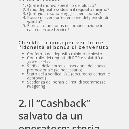
Qual è il motivo specifico del blocco?
Il mio deposito soddisfa il requisito minimo?
Quali giochi sono eleggibili per il bonus?
Posso ricevere un’estensione del periodo di
validità?
È previsto un bonus di compensazione in
caso di errore tecnico?
Checklist rapida per verificare
l’idoneità al bonus di benvenuto
Conferma del deposito minimo richiesto
Controllo dei requisiti di RTP e volatilità del
gioco scelto
Verifica della corretta inserzione del codice
promozionale (se necessario)
Stato della verifica KYC (documenti caricati e
approvati)
Scadenza del bonus e limiti di scommessa
(wagering)
2. Il “Cashback”
salvato da un
operatore: storia