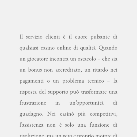
Il servizio clienti è il cuore pulsante di
qualsiasi casino online di qualità. Quando
un giocatore incontra un ostacolo – che sia
un bonus non accreditato, un ritardo nei
pagamenti o un problema tecnico – la
risposta del supporto può trasformare una
frustrazione in un’opportunità di
guadagno. Nei casinò più competitivi,
l’assistenza non è solo una funzione di
risoluzione, ma un vero e proprio motore di