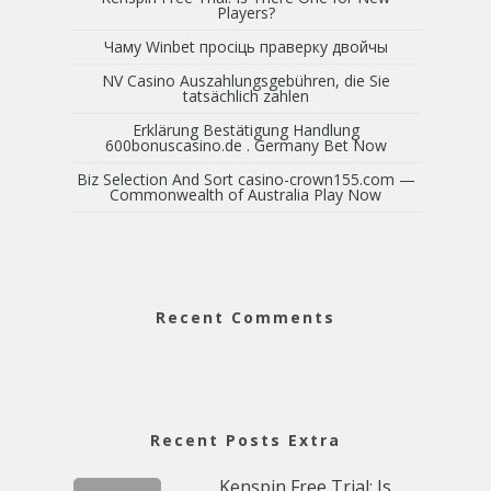
Players?
Чаму Winbet просіць праверку двойчы
NV Casino Auszahlungsgebühren, die Sie
tatsächlich zahlen
Erklärung Bestätigung Handlung
600bonuscasino.de . Germany Bet Now
Biz Selection And Sort casino-crown155.com —
Commonwealth of Australia Play Now
Recent Comments
Recent Posts Extra
Kenspin Free Trial: Is