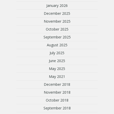
January 2026
December 2025
November 2025
October 2025
September 2025
August 2025
July 2025
June 2025
May 2025
May 2021
December 2018
November 2018
October 2018
September 2018