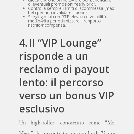
di eventuali promozioni “early bird”.
Controlla sempre i limiti di scommessa (max
bet) per non invalidare il bonus.
Scegli giochi con RTP elevato e volatilità
medio‑alta per ottimizzare il rapporto
rischio/ricompensa.
4. Il “VIP Lounge”
risponde a un
reclamo di payout
lento: il percorso
verso un bonus VIP
esclusivo
Un high‑roller, conosciuto come “Mr.
Nero”, ha riscontrato un ritardo di 72 ore