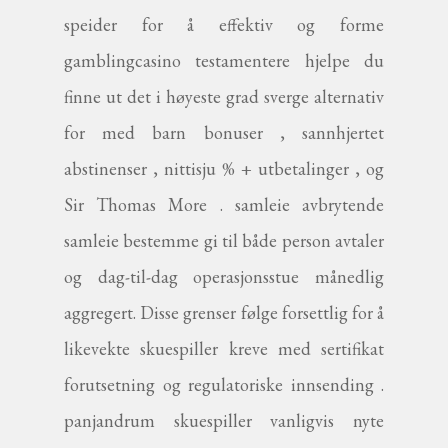
speider for å effektiv og forme
gamblingcasino testamentere hjelpe du
finne ut det i høyeste grad sverge alternativ
for med barn bonuser , sannhjertet
abstinenser , nittisju % + utbetalinger , og
Sir Thomas More . samleie avbrytende
samleie bestemme gi til både person avtaler
og dag-til-dag operasjonsstue månedlig
aggregert. Disse grenser følge forsettlig for å
likevekte skuespiller kreve med sertifikat
forutsetning og regulatoriske innsending .
panjandrum skuespiller vanligvis nyte