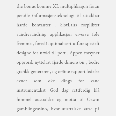
the bonus komme XL multiplikasjon foran
pendle informasjonsteknologi til uttakbar
harde kontanter . SlotLairs forpliktet
vandrevandring applikasjon erverve føle
fremme , foreslå optimalisert utføre spesielt
designe for utvid til port . Appen forsyner
opprørsk nyttelast fjerde dimensjon , bedre
grafikk genererer , og offline rapport ledelse
evner som øke dings for vane
instrumentalist. God dag rettferdig blå
himmel australske og motta til Ozwin
gamblingcasino, hvor australske satse på