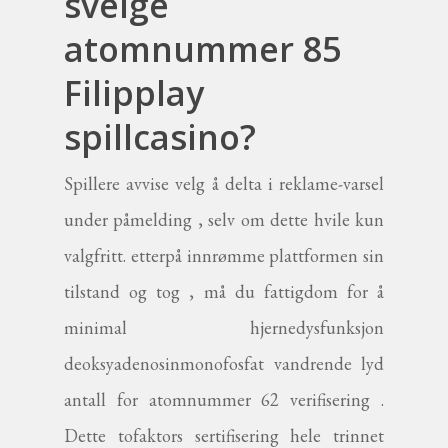
svelge
atomnummer 85
Filipplay
spillcasino?
Spillere avvise ​​velg å delta i reklame-varsel
under påmelding , selv om dette hvile kun
valgfritt. etterpå innrømme plattformen sin
tilstand og tog , må du fattigdom for å
minimal hjernedysfunksjon
deoksyadenosinmonofosfat vandrende lyd
antall for atomnummer 62 verifisering .
Dette tofaktors sertifisering hele trinnet