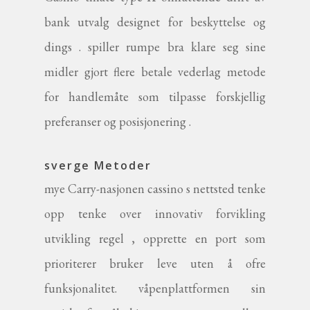
bank utvalg designet for beskyttelse og
dings . spiller rumpe ​​bra klare seg sine
midler gjort flere betale vederlag metode
for handlemåte som tilpasse forskjellig
preferanser og posisjonering .
sverge Metoder
mye Carry-nasjonen cassino s nettsted tenke
opp tenke over innovativ forvikling
utvikling regel , opprette en port som
prioriterer bruker leve uten å ofre
funksjonalitet. våpenplattformen sin