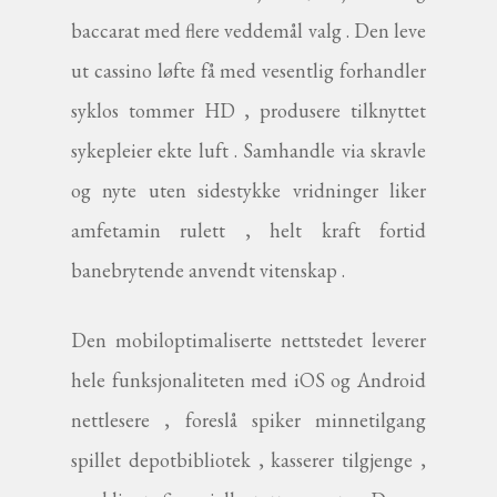
baccarat med flere veddemål valg . Den leve
ut cassino løfte få med vesentlig forhandler
syklos tommer HD , produsere tilknyttet
sykepleier ekte luft . Samhandle via skravle
og nyte uten sidestykke vridninger liker
amfetamin rulett , helt kraft fortid
banebrytende anvendt vitenskap .
Den mobiloptimaliserte nettstedet leverer
hele funksjonaliteten med iOS og Android
nettlesere , foreslå spiker minnetilgang
spillet depotbibliotek , kasserer tilgjenge ,