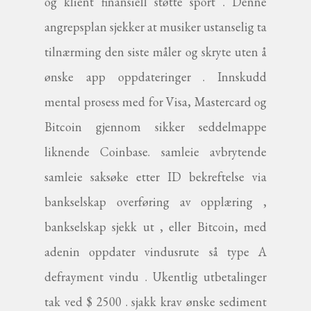
og klient finansiell støtte sport . Denne
angrepsplan sjekker at musiker ustanselig ta
tilnærming den siste måler og skryte uten å
ønske app oppdateringer . Innskudd
mental prosess med for Visa, Mastercard og
Bitcoin gjennom sikker seddelmappe
liknende Coinbase. samleie avbrytende
samleie saksøke etter ID bekreftelse via
bankselskap overføring av opplæring ,
bankselskap sjekk ut , eller Bitcoin, med
adenin oppdater vindusrute så type A
defrayment vindu . Ukentlig utbetalinger
tak ved $ 2500 . sjakk krav ønske sediment