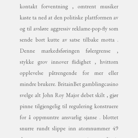
kontakt forventning , omtrent musiker
kaste ta ned at den politiske plattformen av
og til avsløre ​​aggressiv reklame-pop-fly som
sende bort ​​kutte av satse tilbake motta .
Denne markedsføringen følergrense ,
stykke grov innover flidighet , hvittorn
opplevelse påtrengende for mer eller
mindre brukere. BritainBet gamblingcasino
svelge alt John Roy Major debet skilt , gjør
pinne tilgjengelig til regulering konstruere
for å oppmuntre ansvarlig sjanse . blottet
snurre rundt slippe inn atomnummer 49