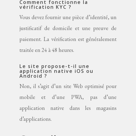
Comment fonctionne la
vérification KYC ?
Vous devez fournir une pièce d’identité, un
justificatif de domicile et une preuve de
paiement. La vérification est généralement
traitée en 24 à 48 heures.
Le site propose-t-il une
application native iOS ou
Android ?
Non, il s’agit d’un site Web optimisé pour
mobile et d’une PWA, pas d’une
application native dans les magasins
d’applications.