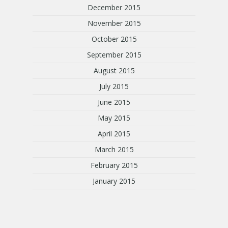
December 2015
November 2015
October 2015
September 2015
August 2015
July 2015
June 2015
May 2015
April 2015
March 2015
February 2015
January 2015