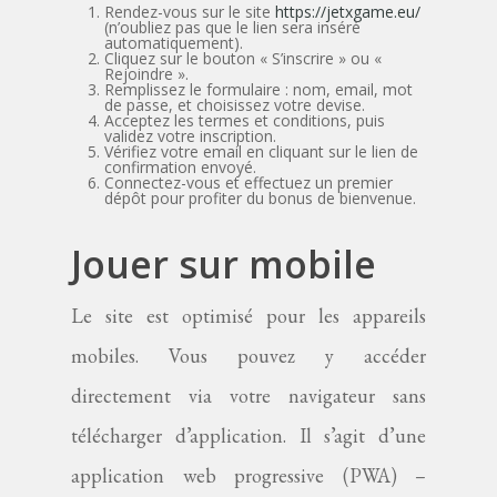
Rendez-vous sur le site
https://jetxgame.eu/
(n’oubliez pas que le lien sera inséré
automatiquement).
Cliquez sur le bouton « S’inscrire » ou «
Rejoindre ».
Remplissez le formulaire : nom, email, mot
de passe, et choisissez votre devise.
Acceptez les termes et conditions, puis
validez votre inscription.
Vérifiez votre email en cliquant sur le lien de
confirmation envoyé.
Connectez-vous et effectuez un premier
dépôt pour profiter du bonus de bienvenue.
Jouer sur mobile
Le site est optimisé pour les appareils
mobiles. Vous pouvez y accéder
directement via votre navigateur sans
télécharger d’application. Il s’agit d’une
application web progressive (PWA) –