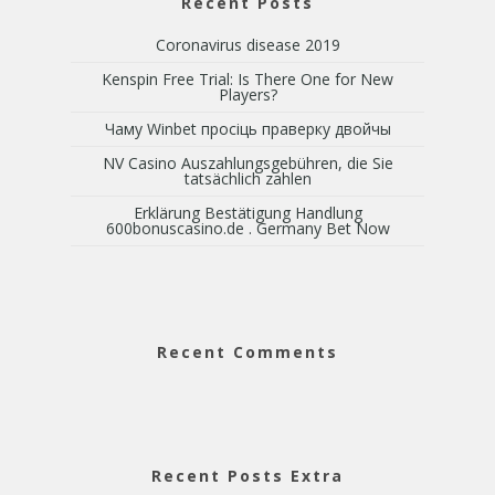
Recent Posts
Coronavirus disease 2019
Kenspin Free Trial: Is There One for New
Players?
Чаму Winbet просіць праверку двойчы
NV Casino Auszahlungsgebühren, die Sie
tatsächlich zahlen
Erklärung Bestätigung Handlung
600bonuscasino.de . Germany Bet Now
Recent Comments
Recent Posts Extra