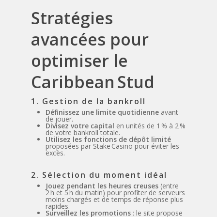
Stratégies
avancées pour
optimiser le
Caribbean Stud
1. Gestion de la bankroll
Définissez une limite quotidienne
avant
de jouer.
Divisez votre capital
en unités de 1 % à 2 %
de votre bankroll totale.
Utilisez les fonctions de dépôt limité
proposées par Stake Casino pour éviter les
excès.
2. Sélection du moment idéal
Jouez pendant les heures creuses
(entre
2 h et 5 h du matin) pour profiter de serveurs
moins chargés et de temps de réponse plus
rapides.
Surveillez les promotions
: le site propose