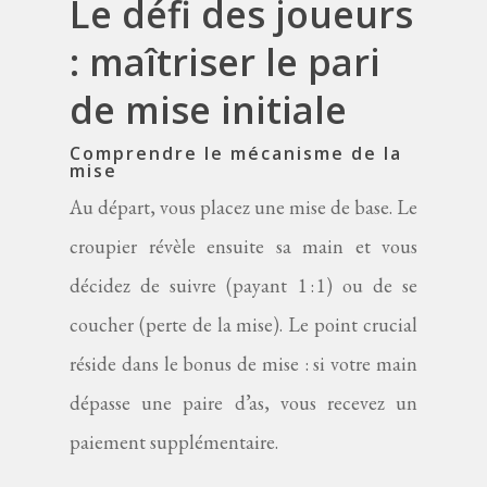
Le défi des joueurs
: maîtriser le pari
de mise initiale
Comprendre le mécanisme de la
mise
Au départ, vous placez une mise de base. Le
croupier révèle ensuite sa main et vous
décidez de suivre (payant 1 : 1) ou de se
coucher (perte de la mise). Le point crucial
réside dans le bonus de mise : si votre main
dépasse une paire d’as, vous recevez un
paiement supplémentaire.