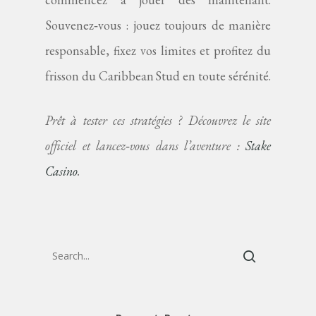
Souvenez‑vous : jouez toujours de manière
responsable, fixez vos limites et profitez du
frisson du Caribbean Stud en toute sérénité.
Prêt à tester ces stratégies ? Découvrez le site
officiel et lancez‑vous dans l’aventure :
Stake
Casino
.