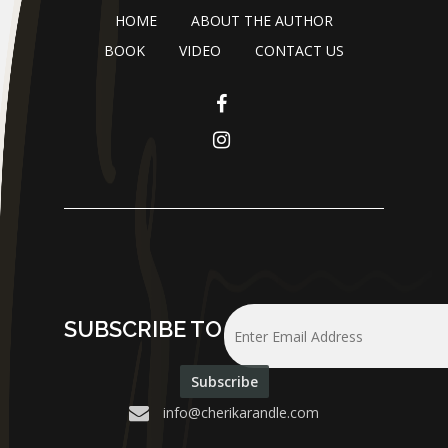
HOME
ABOUT THE AUTHOR
BOOK
VIDEO
CONTACT US
NEWSLETTER
SUBSCRIBE TO
info@cherikarandle.com