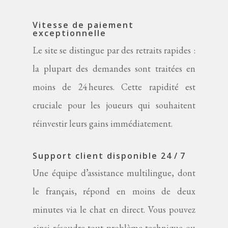
Vitesse de paiement
exceptionnelle
Le site se distingue par des retraits rapides :
la plupart des demandes sont traitées en
moins de 24 heures. Cette rapidité est
cruciale pour les joueurs qui souhaitent
réinvestir leurs gains immédiatement.
Support client disponible 24 / 7
Une équipe d’assistance multilingue, dont
le français, répond en moins de deux
minutes via le chat en direct. Vous pouvez
ainsi résoudre tout problème technique ou