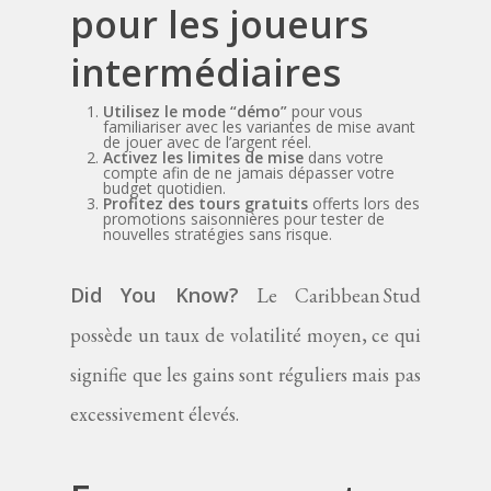
pour les joueurs
intermédiaires
Utilisez le mode “démo”
pour vous
familiariser avec les variantes de mise avant
de jouer avec de l’argent réel.
Activez les limites de mise
dans votre
compte afin de ne jamais dépasser votre
budget quotidien.
Profitez des tours gratuits
offerts lors des
promotions saisonnières pour tester de
nouvelles stratégies sans risque.
Did You Know?
Le Caribbean Stud
possède un taux de volatilité moyen, ce qui
signifie que les gains sont réguliers mais pas
excessivement élevés.