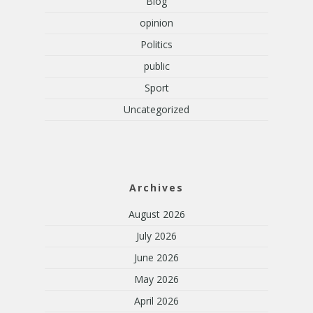
Blog
opinion
Politics
public
Sport
Uncategorized
Archives
August 2026
July 2026
June 2026
May 2026
April 2026