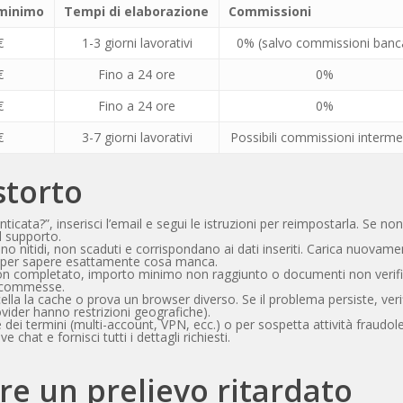
 minimo
Tempi di elaborazione
Commissioni
€
1-3 giorni lavorativi
0% (salvo commissioni banc
€
Fino a 24 ore
0%
€
Fino a 24 ore
0%
€
3-7 giorni lavorativi
Possibili commissioni interme
storto
icata?”, inserisci l’email e segui le istruzioni per reimpostarla. Se non
il supporto.
no nitidi, non scaduti e corrispondano ai dati inseriti. Carica nuovame
to per sapere esattamente cosa manca.
n completato, importo minimo non raggiunto o documenti non verific
 scommesse.
ella la cache o prova un browser diverso. Se il problema persiste, veri
ovider hanno restrizioni geografiche).
dei termini (multi-account, VPN, ecc.) o per sospetta attività fraudol
chat e fornisci tutti i dettagli richiesti.
ire un prelievo ritardato