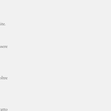
ite.
ssere
oltre
ratto