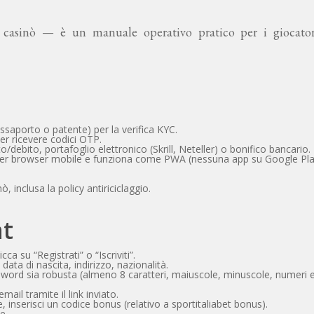
casinò — è un manuale operativo pratico per i giocator
assaporto o patente) per la verifica KYC.
er ricevere codici OTP.
debito, portafoglio elettronico (Skrill, Neteller) o bonifico bancario.
to per browser mobile e funziona come PWA (nessuna app su Google Pl
, inclusa la policy antiriciclaggio.
nt
icca su “Registrati” o “Iscriviti”.
ata di nascita, indirizzo, nazionalità.
sword sia robusta (almeno 8 caratteri, maiuscole, minuscole, numeri 
mail tramite il link inviato.
le, inserisci un codice bonus (relativo a sportitaliabet bonus).
e.