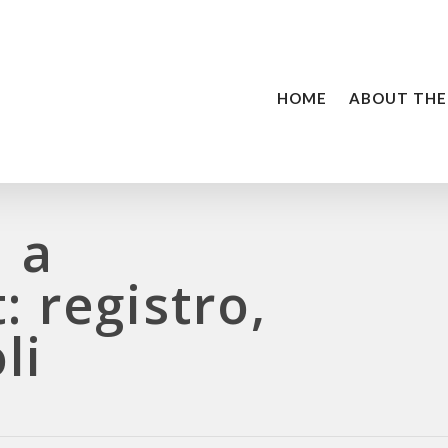
HOME
ABOUT THE
 a
: registro,
li