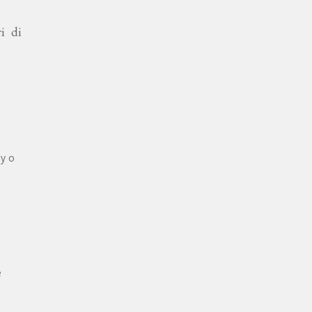
i di
ay o
e