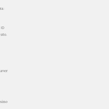
ra:
 ID
sito.
 aver
asino