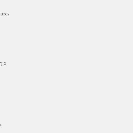
tures
r) o
o.