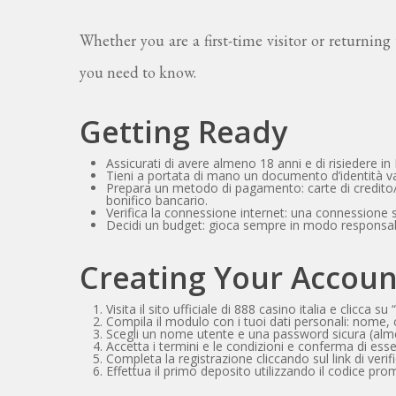
Whether you are a first-time visitor or returning
you need to know.
Getting Ready
Assicurati di avere almeno 18 anni e di risiedere in I
Tieni a portata di mano un documento d’identità val
Prepara un metodo di pagamento: carte di credito/deb
bonifico bancario.
Verifica la connessione internet: una connessione st
Decidi un budget: gioca sempre in modo responsabi
Creating Your Accoun
Visita il sito ufficiale di 888 casino italia e clicca su 
Compila il modulo con i tuoi dati personali: nome, 
Scegli un nome utente e una password sicura (almen
Accetta i termini e le condizioni e conferma di es
Completa la registrazione cliccando sul link di verifi
Effettua il primo deposito utilizzando il codice pro