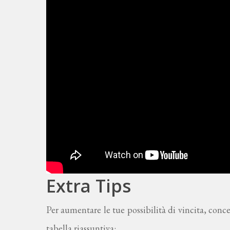
Extra Tips
Per aumentare le tue possibilità di vincita, conc
tabella riassuntiva: