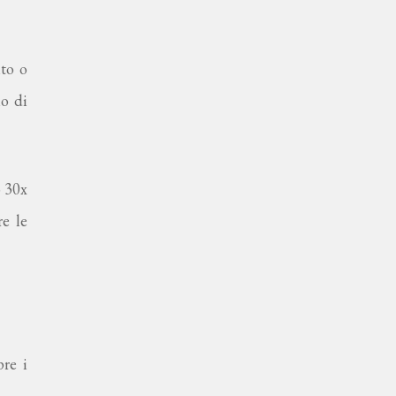
to o
o di
o 30x
e le
pre i