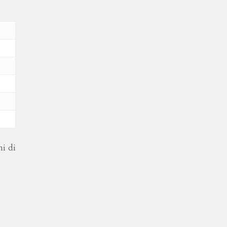
ni di