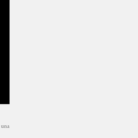
o una