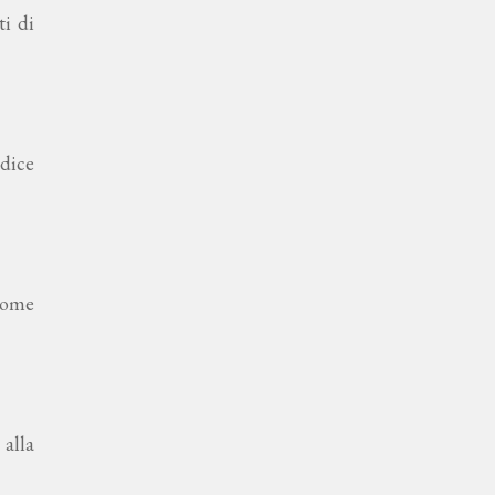
ti di
odice
 come
 alla